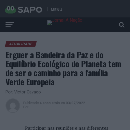
MENU
ATUALIDADE
Erguer a Bandeira da Paz e do
Equilíbrio Ecológico do Planeta tem
de ser o caminho para a família
Verde Europeia
Por: Victor Cavaco
Publicado
4 anos atrás
on
03/07/2022
Por
Participar nas reuniões e nas diferentes