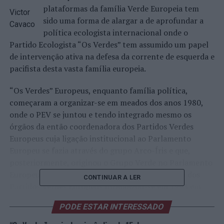
plataformas da família Verde Europeia tem
Victor
sido uma forma de alargar a de aprofundar a
Cavaco
política ecologista internacional onde o
Partido Ecologista “Os Verdes” tem assumido um papel
de intervenção ativa na defesa da corrente de esquerda e
pacifista desta vasta família europeia.
“Os Verdes” Europeus, enquanto família política,
começaram a organizar-se em meados dos anos 1980,
onde o PEV se juntou e tendo integrado mesmo os
órgãos da então coordenadora dos Partidos Verdes
Europeus cuja ligação institucional ao Parlamento
Europeu se fazia através do grupo Arco-Íris e que,
posteriormente, originou o Grupo Verde no Parlamento
Europeu/Aliança Livre Europeia. A coordenadora dos
CONTINUAR A LER
Partidos Verdes Europeus formalizou-se em 1993 em
Federação Europeia de Partidos Verdes e, em 2004, em
PODE ESTAR INTERESSADO
Roma, assumiu a forma de Partido Verde Europeu. Esta
estrutura formal de partidos verdes sempre abarcou