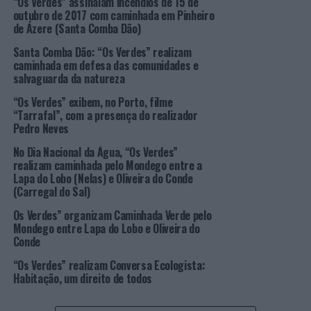
“Os Verdes” assinalam incêndios de 15 de
partidos ou formações políticas muito para lá da
outubro de 2017 com caminhada em Pinheiro
de Ázere (Santa Comba Dão)
fronteira da União Europeia. Atualmente, conta com 44
formações políticas de 38 países europeus.
Santa Comba Dão: “Os Verdes” realizam
caminhada em defesa das comunidades e
salvaguarda da natureza
O PEV tem acompanhado e contribuído para construir
esta família desde os primórdios, tendo sido, por isso,
“Os Verdes” exibem, no Porto, filme
membro fundador, tanto da Federação, como do Partido
“Tarrafal”, com a presença do realizador
Pedro Neves
Verde Europeu. Uma família de grande dinâmica que tem
conhecido muitas variações, próprias de um continente
No Dia Nacional da Água, “Os Verdes”
em permanente transformação e convulsão.
realizam caminhada pelo Mondego entre a
Lapa do Lobo (Nelas) e Oliveira do Conde
(Carregal do Sal)
As origens dos vários partidos “Verdes” e formações
ecologistas na Europa são, muitas vezes, distintas e
Os Verdes” organizam Caminhada Verde pelo
refletem as diferentes realidades, culturas e conjunturas
Mondego entre Lapa do Lobo e Oliveira do
Conde
de cada país ou região. Tal como são as diferentes
formas de organização, de ação ou de intervir no plano
“Os Verdes” realizam Conversa Ecologista:
onde estão inseridos e mesmo a forma de participar em
Habitação, um direito de todos
eleições, coligações, plataformas ou em Governos.