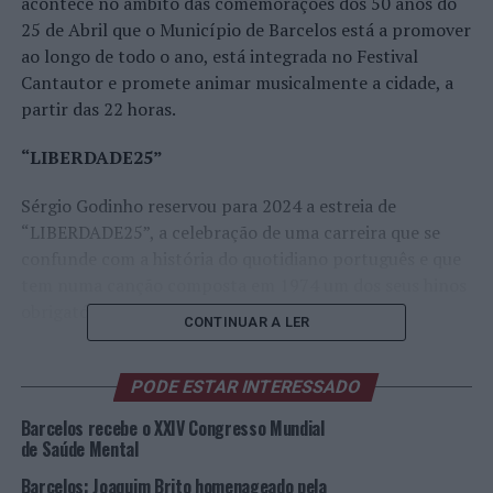
acontece no âmbito das comemorações dos 50 anos do
25 de Abril que o Município de Barcelos está a promover
ao longo de todo o ano, está integrada no Festival
Cantautor e promete animar musicalmente a cidade, a
partir das 22 horas.
“LIBERDADE25”
Sérgio Godinho reservou para 2024 a estreia de
“LIBERDADE25”, a celebração de uma carreira que se
confunde com a história do quotidiano português e que
tem numa canção composta em 1974 um dos seus hinos
obrigatórios.
CONTINUAR A LER
Não é a primeira vez que Sérgio recorre à canção
“Liberdade” para dar mote aos seus espetáculos.
PODE ESTAR INTERESSADO
Precisamente há uma década percorreu os palcos
Barcelos recebe o XXIV Congresso Mundial
nacionais com uma produção com o mesmo título que
de Saúde Mental
inclusive deu origem a um álbum ao vivo homónimo.
Barcelos: Joaquim Brito homenageado pela