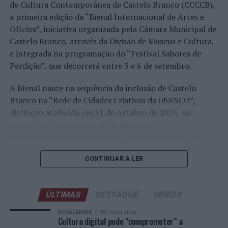
realizado em território nacional. Nuno Borges, Jaime
de Cultura Contemporânea de Castelo Branco (CCCCB),
Faria, Henrique Rocha, Frederico Ferreira Silva, Tiago
a primeira edição da “Bienal Internacional de Artes e
Pereira e Tiago Torres integraram o quadro principal,
Ofícios”, iniciativa organizada pela Câmara Municipal de
beneficiando, de igual modo, da reorganização dos wild
Castelo Branco, através da Divisão de Museus e Cultura,
cards após as entradas diretas de alguns jogadores.
e integrada na programação do “Festival Sabores de
Perdição”, que decorrerá entre 3 e 6 de setembro.
Entre os portugueses, Tiago Torres e Jaime Faria
protagonizaram as melhores campanhas da edição,
A Bienal nasce na sequência da inclusão de Castelo
ambos alcançando os quartos de final. Torres assinou
Branco na “Rede de Cidades Criativas da UNESCO”,
um dos resultados mais marcantes do torneio ao
distinção atribuída em 31 de outubro de 2023, na
eliminar o chileno Alejandro Tabilo, terceiro cabeça de
categoria “Artesanato e Artes Populares”,
série e um dos principais favoritos à conquista do título,
reconhecimento internacional alcançado graças ao
antes de ser afastado pelo francês Hugo Gaston nos
“valor patrimonial, artístico e identitário” do “Bordado
quartos de final.
CONTINUAR A LER
de Castelo Branco”, uma das manifestações mais
emblemáticas da cultura portuguesa e elemento central
Já Jaime Faria venceu o peruano Gonzalo Bueno e o
da identidade albicastrense.
neerlandês Botic van de Zandschulp, alcançando
ÚLTIMAS
DESTAQUE
VIDEOS
também os quartos de final, onde acabou eliminado pelo
Ao longo de dois dias, especialistas nacionais e
ATUALIDADE
16 horas atrás
italiano Luciano Darderi, num encontro decidido em três
internacionais, investigadores, artesãos, representantes
Cultura digital pode “comprometer” a