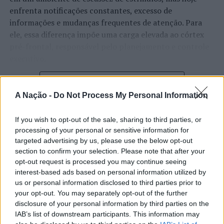
enfrenta notificações constantes, excesso de
informações e mudanças frequentes de atenção. Para
ele, essa diferença impõe uma carga elevada ao córtex
pré-frontal, responsável pelo planejamento e controle
executivo.
O pesquisador afirma que plataformas digitais também
CONTINUAR A LER
estimulam continuamente o sistema de recompensa do
A Nação -
Do Not Process My Personal Information
cérebro, favorecendo a fadiga mental, a dificuldade de
manter a atenção e a procrastinação. Na sua visão,
If you wish to opt-out of the sale, sharing to third parties, or
ATUALIDADE
tarefas inacabadas permanecem ativas na memória e
processing of your personal or sensitive information for
“Millennium Estoril Open 2026”
aumentam a sensação de sobrecarga, enquanto o stress
targeted advertising by us, please use the below opt-out
prolongado pode elevar os níveis de cortisol e
section to confirm your selection. Please note that after your
regressou ao circuito ATP com
opt-out request is processed you may continue seeing
prejudicar o desempenho cognitivo.
vitória do francês Luca Van Assche
interest-based ads based on personal information utilized by
us or personal information disclosed to third parties prior to
Fabiano de Abreu Agrela Rodrigues ressalta que não há
your opt-out. You may separately opt-out of the further
Publicado
2 dias atrás
on
07/08/2026
evidências de que o ambiente digital provoque mudanças
Por
Ígor Lopes
disclosure of your personal information by third parties on the
genéticas na espécie humana. A adaptação observada,
IAB’s list of downstream participants. This information may
afirma, ocorre por meio da neuroplasticidade, processo