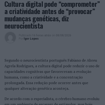
Cultura digital pode “comprometer”
25 de Abril, na próxima quarta-feira, 22 de maio, pelas
a criatividade antes de “provocar”
21h30, no Auditório dos Paços do Concelho, realiza-se a
Conferência “A Revolução que fez Portugal e a que faz o
mudanças genéticas, diz
futuro”, por Francisco Louçã, com moderação de José
neurocientista
Maria Cardoso.
Publicado
16 horas atrás
on
08/08/2026
Foto: DR.
Por
Ígor Lopes
TÓPICOS RELACIONADOS:
25 DE ABRIL
BARCELOS
CONCERTO
CONFERÊNCIA
DESTAQUE
FRANCISCO LOUÇÃ
SÉRGIO GODINHO
Segundo o neurocientista português Fabiano de Abreu
Agrela Rodrigues, a cultura digital pode reduzir o uso de
PRÓXIMO
Angra do Heroísmo: PSP angaria 1600kg de alimentos
capacidades cognitivas que favoreceram a evolução
no Festival Solidário e no 2º Passeio Motard
humana, como a criatividade e a concentração
prolongada. Essa redução pode ocorrer antes que
NÃO PERCA
Barcelos dinamiza caminhadas nos meses de verão
qualquer alteração genética aconteça.
De acordo com o especialista, o cérebro humano evoluiu
em um ambiente de escassez de estímulos, mas hoje