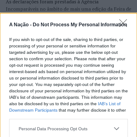
As declarações foram prestadas à Agência
Incomparáveis no âmbito de mais uma edição da Feira de
São Tiago, que decorreu entre os dias 16 e 26 de julho,
na Covilhã, sendo considerada um dos mais antigos
A Nação -
Do Not Process My Personal Information
certames populares de Portugal. Com origens medievais
e realizada anualmente na “Cidade Neve”, a feira conjuga
If you wish to opt-out of the sale, sharing to third parties, or
CONTINUAR A LER
tradição, atividade económica, comércio, gastronomia,
processing of your personal or sensitive information for
animação cultural e divulgação empresarial,
targeted advertising by us, please use the below opt-out
section to confirm your selection. Please note that after your
constituindo um dos principais momentos de promoção
opt-out request is processed you may continue seeing
do município e da Beira Interior.
ATUALIDADE
interest-based ads based on personal information utilized by
Rio de Janeiro: Governo do Estado
us or personal information disclosed to third parties prior to
Para António Carlos, o crescimento alcançado ao longo
your opt-out. You may separately opt-out of the further
propõe parceria com a FUNCEX para
dos últimos anos representa o cumprimento dos
disclosure of your personal information by third parties on the
objetivos que traçou quando iniciou o seu percurso no
“reforçar inteligência sobre
IAB’s list of downstream participants. This information may
setor imobiliário. O empresário considera que o
also be disclosed by us to third parties on the
IAB’s List of
comércio exterior”
reconhecimento conquistado resulta da proximidade
Downstream Participants
that may further disclose it to other
third parties.
com a comunidade e da capacidade de apoiar não apenas
Publicado
14 horas atrás
on
06/08/2026
compradores e vendedores, mas também iniciativas
Por
Ígor Lopes
Personal Data Processing Opt Outs
locais e projetos de desenvolvimento regional. Segundo