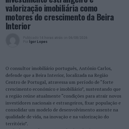
CURIA TECNOPARQUE
DESTAQUE
EXPOSIÇÃO
valorização imobiliária como
motores do crescimento da Beira
PRÓXIMO
Crianças que usam ecrãs à refeição estão mais
Interior
propensas à obesidade
NÃO PERCA
Publicado
14 horas atrás
on
06/08/2026
Porto é a segunda cidade não capital mais atrativa para
Por
Ígor Lopes
o Turismo de Eventos
O consultor imobiliário português, António Carlos,
defende que a Beira Interior, localizada na Região
Centro de Portugal, atravessa um período de “forte
crescimento económico e imobiliário”, sustentando que
a região reúne atualmente “condições para atrair novos
investidores nacionais e estrangeiros, fixar população e
consolidar um modelo de desenvolvimento assente na
qualidade de vida, na inovação e na valorização do
território”.