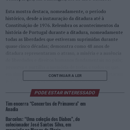
Esta mostra destaca, nomeadamente, o período
histórico, desde a instauração da ditadura até à
Constituição de 1976. Relembra os acontecimentos da
história de Portugal durante a ditadura, nomeadamente
todas as liberdades que estiveram suprimidas durante
quase cinco décadas; demonstra como 48 anos de
ditadura representaram o atraso, a miséria e a ausência
de liberdades e direitos humanos fundamentais no país;
preserva e partilha a memória de todas e todos os que,
em situações de clandestinidade e de repressão, lutaram
CONTINUAR A LER
pela defesa da liberdade – os heróis da democracia.
PODE ESTAR INTERESSADO
Por outro lado, dá a conhecer a importância da
participação popular durante o processo revolucionário,
Tim encerra “Concertos de Primavera” em
especialmente ao nível da consolidação das mudanças e
Anadia
da superação das inúmeras resistências que foram
Barcelos: “Uma coleção dos Diabos”, do
encontradas pelo caminho para, finalmente, serem
colecionador José Santos Silva, em
implementadas todas as conquistas sociais, políticas e