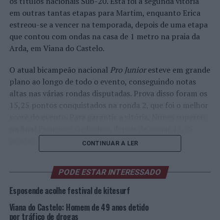
os títulos nacionais Sub-20. Esta foi a segunda vitória
em outras tantas etapas para Martim, enquanto Erica
estreou-se a vencer na temporada, depois de uma etapa
que contou com ondas na casa de 1 metro na praia da
Arda, em Viana do Castelo.
O atual bicampeão nacional
Pro Junior
esteve em grande
plano ao longo de todo o evento, conseguindo notas
altas nas várias rondas disputadas. Prova disso foram os
15,25 pontos conquistados na ronda 2, que foi o melhor
score do evento. Para garantir a vitória, Nunes superou
na final Francisco Ordonhas, depois de somar 13,75
pontos, contra 11,65 do adversário.
CONTINUAR A LER
“Estou muito feliz por ter vencido em Viana do Castelo,
PODE ESTAR INTERESSADO
sobretudo por este triunfo anteceder a temporada do
Pro Junior
Europeu, que tem início dentro de dias, em
Esposende acolhe festival de kitesurf
Marrocos”, começou por afirmar Martim Nunes. “Foi um
Viana do Castelo: Homem de 49 anos detido
campeonato importante, em que consegui mostrar bom
por tráfico de drogas