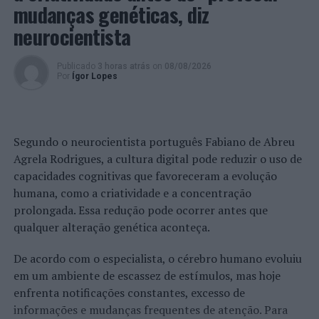
mudanças genéticas, diz
Erica Máximo, após a final em Viana do Castelo. “Tinha
neurocientista
começado o ano com um 3º lugar e, agora, este
resultado dá-me um reforço de confiança para o resto
da época. Foi um campeonato com condições um pouco
Publicado
3 horas atrás
on
08/08/2026
Por
Ígor Lopes
difíceis, mas na final consegui encontrar uma boa onda,
que me permitiu gerir o resto do
heat
. Fiquei mesmo
muito feliz pelo triunfo e espero que o sucesso se repita
nas próximas provas”, frisou.
Segundo o neurocientista português Fabiano de Abreu
Agrela Rodrigues, a cultura digital pode reduzir o uso de
Com este triunfo, Martim Nunes isolou-se ainda mais na
capacidades cognitivas que favoreceram a evolução
liderança do
ranking
masculino, colocando-se em boa
humana, como a criatividade e a concentração
posição para conquistar o título nacional Sub-20 pelo
prolongada. Essa redução pode ocorrer antes que
terceiro ano consecutivo, tendo já uma vantagem de 530
qualquer alteração genética aconteça.
pontos para o vice-líder Francisco Ordonhas. Já no lado
feminino, Erica Máximo alcançou Maria Salgado na
De acordo com o especialista, o cérebro humano evoluiu
liderança, com campeã em título, Gabriela Dinis, a
em um ambiente de escassez de estímulos, mas hoje
ocupar a 3ª posição do
ranking
, a 140 pontos da dupla
enfrenta notificações constantes, excesso de
da frente.
informações e mudanças frequentes de atenção. Para