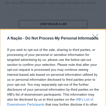
ele, essa diferença impõe uma carga elevada ao córtex
São Jacinto, em Aveiro, recebe a terceira e penúltima
pré-frontal, responsável pelo planejamento e controle
etapa do
Junior Tour
, que acontece a 13 e 14 de julho e
executivo.
poderá ser determinante para as contas dos títulos
nacionais de Sub-20.
O pesquisador afirma que plataformas digitais também
CONTINUAR A LER
estimulam continuamente o sistema de recompensa do
Resultados Projunior Via do Castelo:
cérebro, favorecendo a fadiga mental, a dificuldade de
A Nação -
Do Not Process My Personal Information
manter a atenção e a procrastinação. Na sua visão,
Final masculina: Martim Nunes 13,75 vs. Francisco
ATUALIDADE
tarefas inacabadas permanecem ativas na memória e
Ordonhas 11,65 pontos
If you wish to opt-out of the sale, sharing to third parties, or
“Millennium Estoril Open 2026”
aumentam a sensação de sobrecarga, enquanto o stress
processing of your personal or sensitive information for
prolongado pode elevar os níveis de cortisol e
regressou ao circuito ATP com
Final feminina: Erica Máximo 11,75 vs. Maria Dias 8,25
targeted advertising by us, please use the below opt-out
prejudicar o desempenho cognitivo.
pontos
section to confirm your selection. Please note that after your
vitória do francês Luca Van Assche
opt-out request is processed you may continue seeing
Fabiano de Abreu Agrela Rodrigues ressalta que não há
Melhor onda masculina: Martim Nunes e Francisco
interest-based ads based on personal information utilized by
Publicado
1 dia atrás
on
07/08/2026
evidências de que o ambiente digital provoque mudanças
us or personal information disclosed to third parties prior to
Ordonhas 8,00 pontos
Por
Ígor Lopes
your opt-out. You may separately opt-out of the further
genéticas na espécie humana. A adaptação observada,
disclosure of your personal information by third parties on the
Melhor onda feminina: Gabriela Dinis 8,50 pontos
afirma, ocorre por meio da neuroplasticidade, processo
IAB’s list of downstream participants. This information may
pelo qual os circuitos neurais se reorganizam em
also be disclosed by us to third parties on the
IAB’s List of
A segunda etapa do
Junior Tour
foi uma prova
resposta às experiências.
O “Millennium Estoril Open 2026” decorreu entre os
Downstream Participants
that may further disclose it to other