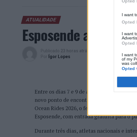
Opted 
I want t
ATUALIDADE
Opted 
Esposende acolhe fes
I want 
Advertis
Opted 
Publicado
23 horas atrás
on
05/08/2026
I want t
Por
Ígor Lopes
of my P
was col
Opted 
Entre os dias 7 e 9 de agosto, a primeira 
novo ponto de encontro para os desportos 
Ocean Rides 2026, o festival decorre entre
Esposende, com entrada gratuita para o pú
Durante três dias, atletas nacionais e in