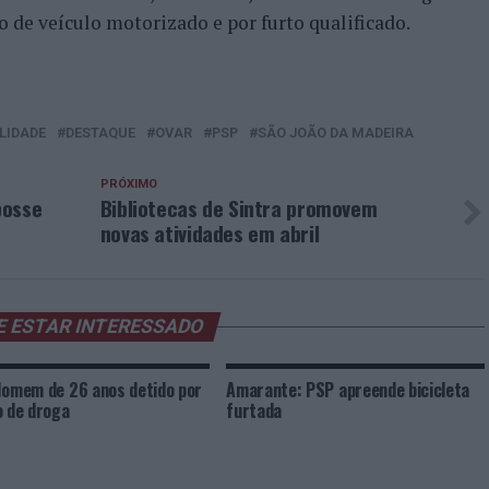
o de veículo motorizado e por furto qualificado.
LIDADE
DESTAQUE
OVAR
PSP
SÃO JOÃO DA MADEIRA
PRÓXIMO
posse
Bibliotecas de Sintra promovem
novas atividades em abril
E ESTAR INTERESSADO
Homem de 26 anos detido por
Amarante: PSP apreende bicicleta
o de droga
furtada