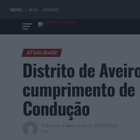
MENU
MAIL
JORNAIS
ATUALIDADE
Distrito de Aveir
cumprimento de 
Condução
Publicado
4 anos atrás
on
26/03/2022
Por