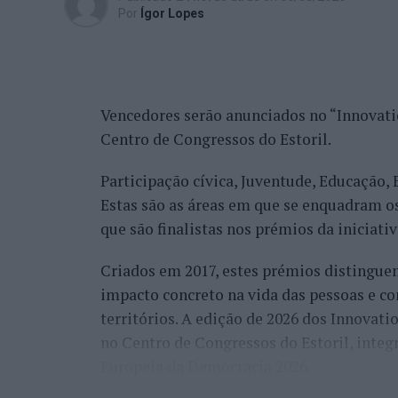
Por
Ígor Lopes
atenção, através de apoios concretos à re
necessários para a sua concretização.
O programa desportivo contempla quatro v
clássica praticada com prancha bidirecio
Vencedores serão anunciados no “Innovatio
prancha de surf; Kitefoil, em que uma pra
Centro de Congressos do Estoril.
água; e ainda Wingfoil, a vertente mais r
Participação cívica, Juventude, Educação,
prancha de foil.
Estas são as áreas em que se enquadram o
As competições distribuem-se por três cat
que são finalistas nos prémios da iniciati
do Rodanho, em Viana do Castelo, à foz do
Criados em 2017, estes prémios distinguem
as modalidades. A Race, disputada no mesm
impacto concreto na vida das pessoas e co
Wingfoil. Já a prova de Big Air realiza-se
territórios. A edição de 2026 dos Innovati
vai coroar os melhores saltos na modalida
no Centro de Congressos do Estoril, integr
A zona de competição ficará concentrada n
Europeia da Democracia 2026.
acolher a receção dos atletas e toda a pro