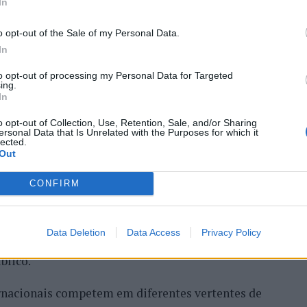
In
o opt-out of the Sale of my Personal Data.
In
tival de kitesurf
to opt-out of processing my Personal Data for Targeted
ing.
In
o opt-out of Collection, Use, Retention, Sale, and/or Sharing
ersonal Data that Is Unrelated with the Purposes for which it
lected.
Out
CONFIRM
edição do Esposende Nortada Kite Fest vai ser o
de vento e do mar. Integrado no circuito Nortada
Data Deletion
Data Access
Privacy Policy
 a foz do rio Cávado e o Parque Radical de
blico.
ternacionais competem em diferentes vertentes de