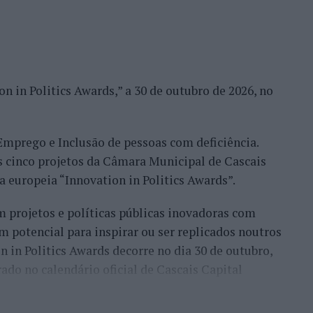
alização de provas, disponibilizando os meios
ariantes da modalidade: Kiteboard, a disciplina
nal; Kitewave, dedicada à navegação em ondas com
n in Politics Awards,” a 30 de outubro de 2026, no
ncha equipada com foil permite elevar-se acima da
ecente, que combina uma asa insuflável (wing) com
 Emprego e Inclusão de pessoas com deficiência.
s cinco projetos da Câmara Municipal de Cascais
egorias distintas. A prova Downwind liga a praia
va europeia “Innovation in Politics Awards”.
 rio Cávado, em Esposende, estando aberta a todas
 projetos e políticas públicas inovadoras com
o percurso, destina-se às categorias Kiteboard e
m potencial para inspirar ou ser replicados noutros
 em frente às piscinas municipais de Esposende, e
on in Politics Awards decorre no dia 30 de outubro,
de Kiteboard.
ado no calendário oficial de Cascais Capital
a foz do Cávado, sendo que o Parque Radical vai
gramação paralela, incluindo DJ sets ao final da