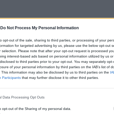
-
Do Not Process My Personal Information
do Castelo: Homem de 49
Porto: PSP faz apreensões a
etido por tráfico de drogas
cidadãos romenos
to opt-out of the sale, sharing to third parties, or processing of your per
formation for targeted advertising by us, please use the below opt-out s
r selection. Please note that after your opt-out request is processed y
eing interest-based ads based on personal information utilized by us or
disclosed to third parties prior to your opt-out. You may separately opt-
losure of your personal information by third parties on the IAB’s list of
. This information may also be disclosed by us to third parties on the
IA
Participants
that may further disclose it to other third parties.
l Data Processing Opt Outs
CLIQUE PARA COMENTAR
o opt-out of the Sharing of my personal data.