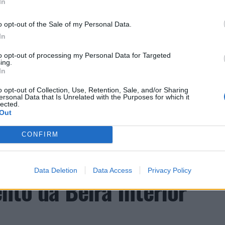
In
o opt-out of the Sale of my Personal Data.
In
CLIQUE PARA COMENTAR
to opt-out of processing my Personal Data for Targeted
ing.
In
o opt-out of Collection, Use, Retention, Sale, and/or Sharing
ersonal Data that Is Unrelated with the Purposes for which it
lected.
Out
a aponta investimento
CONFIRM
zação imobiliária como
Data Deletion
Data Access
Privacy Policy
to da Beira Interior