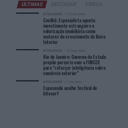
ÚLTIMAS
DESTAQUE
VIDEOS
ATUALIDADE
2 horas atrás
Covilhã: Especialista aponta
investimento estrangeiro e
valorização imobiliária como
motores do crescimento da Beira
Interior
ATUALIDADE
2 horas atrás
Rio de Janeiro: Governo do Estado
propõe parceria com a FUNCEX
para “reforçar inteligência sobre
comércio exterior”
ATUALIDADE
1 dia atrás
Esposende acolhe festival de
kitesurf