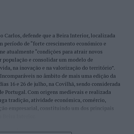
 Carlos, defende que a Beira Interior, localizada
um período de “forte crescimento económico e
úne atualmente “condições para atrair novos
xar população e consolidar um modelo de
ida, na inovação e na valorização do território”.
a Incomparáveis no âmbito de mais uma edição da
dias 16 e 26 de julho, na Covilhã, sendo considerada
e Portugal. Com origens medievais e realizada
uga tradição, atividade económica, comércio,
ção empresarial, constituindo um dos principais
Beira Interior.
çado ao longo dos últimos anos representa o