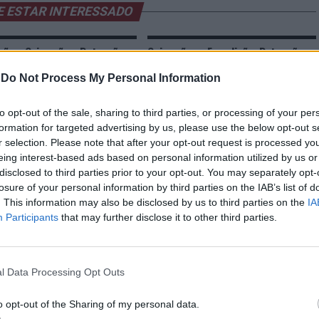
E ESTAR INTERESSADO
cão e Guimarães: Detenções
Guimarães e Famalicão: Detenções
rime de tráfico de
pelo crime de tráfico de
facientes
estupefacientes
-
Do Not Process My Personal Information
to opt-out of the sale, sharing to third parties, or processing of your per
formation for targeted advertising by us, please use the below opt-out s
r selection. Please note that after your opt-out request is processed y
eing interest-based ads based on personal information utilized by us or
disclosed to third parties prior to your opt-out. You may separately opt-
losure of your personal information by third parties on the IAB’s list of
. This information may also be disclosed by us to third parties on the
IA
Winds anuncia o vencedor do
Quintinha de Monserrate promove
Participants
that may further disclose it to other third parties.
ograma educativo “Wind
novas atividades de educação
s” em Viana do Castelo,
ambiental
al
l Data Processing Opt Outs
o opt-out of the Sharing of my personal data.