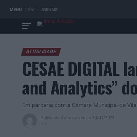
MENU
MAIL
JORNAIS
ATUALIDADE
CESAE DIGITAL la
and Analytics” do
Em parceria com a Câmara Municipal de Vil
Publicado
4 anos atrás
on
24/01/2023
Por