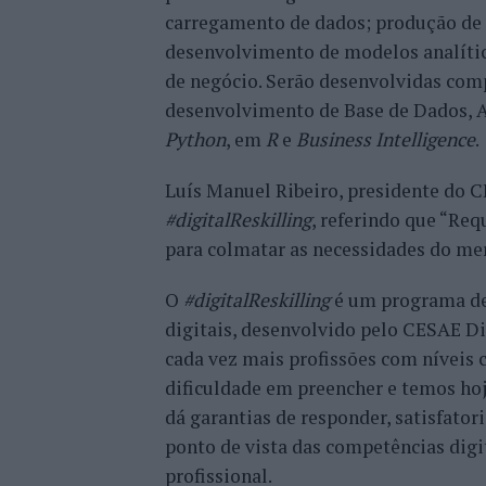
carregamento de dados; produção de 
desenvolvimento de modelos analític
de negócio. Serão desenvolvidas com
desenvolvimento de Base de Dados, 
Python
, em
R
e
Business Intelligence
.
Luís Manuel Ribeiro, presidente do C
#digitalReskilling
, referindo que “Requ
para colmatar as necessidades do me
O
#digitalReskilling
é um programa de 
digitais, desenvolvido pelo CESAE D
cada vez mais profissões com níveis 
dificuldade em preencher e temos ho
dá garantias de responder, satisfato
ponto de vista das competências dig
profissional.