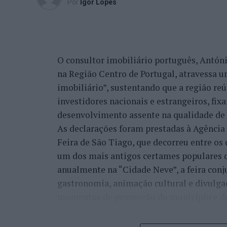
Por
Ígor Lopes
O consultor imobiliário português, António
na Região Centro de Portugal, atravessa 
imobiliário”, sustentando que a região re
investidores nacionais e estrangeiros, fi
desenvolvimento assente na qualidade de v
As declarações foram prestadas à Agênci
Feira de São Tiago, que decorreu entre os 
um dos mais antigos certames populares d
anualmente na “Cidade Neve”, a feira conj
gastronomia, animação cultural e divulga
momentos de promoção do município e da 
Para António Carlos, o crescimento alcan