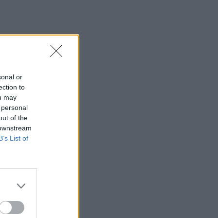
sonal or
ection to
ou may
 personal
out of the
 downstream
B’s List of