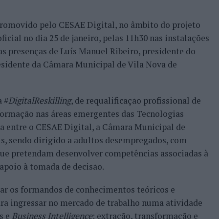
promovido pelo CESAE Digital, no âmbito do projeto
 oficial no dia 25 de janeiro, pelas 11h30 nas instalações
s presenças de Luís Manuel Ribeiro, presidente do
residente da Câmara Municipal de Vila Nova de
 #
DigitalReskilling
, de requalificação profissional de
 formação nas áreas emergentes das Tecnologias
ria entre o CESAE Digital, a Câmara Municipal de
is, sendo dirigido a adultos desempregados, com
que pretendam desenvolver competências associadas à
apoio à tomada de decisão.
otar os formandos de conhecimentos teóricos e
ara ingressar no mercado de trabalho numa atividade
s e
Business Intelligence
: extração, transformação e