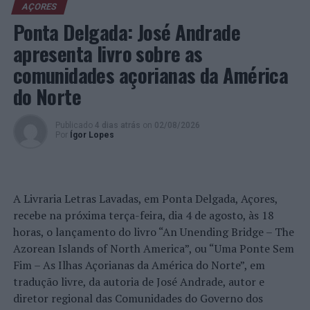
AÇORES
contribuindo para a proteção dos ecossistemas
Ponta Delgada: José Andrade
costeiros e para a sensibilização ambiental. A
apresenta livro sobre as
organização disponibiliza luvas, transporte para os
locais da intervenção e um lanche-convívio no final da
comunidades açorianas da América
iniciativa.
do Norte
O encerramento da ação contará ainda com um
momento de conversa e partilha com o “The Trash
Publicado
4 dias atrás
on
02/08/2026
Por
Ígor Lopes
Traveler”, viajante e ativista ambiental, que percorre as
nove ilhas dos Açores a pé para a realização de um
documentário comunitário centrado na relação das
populações com o oceano.
A Livraria Letras Lavadas, em Ponta Delgada, Açores,
recebe na próxima terça-feira, dia 4 de agosto, às 18
“Nem sempre conseguimos mudar o mundo inteiro, mas
horas, o lançamento do livro “An Unending Bridge – The
podemos mudar o lugar onde vivemos. E esse é um
Azorean Islands of North America”, ou “Uma Ponte Sem
excelente começo”, sublinharam os responsáveis pela
Fim – As Ilhas Açorianas da América do Norte”, em
“Experience OC”.
tradução livre, da autoria de José Andrade, autor e
diretor regional das Comunidades do Governo dos
Recorde-se que a ilha das Flores situa-se no Grupo