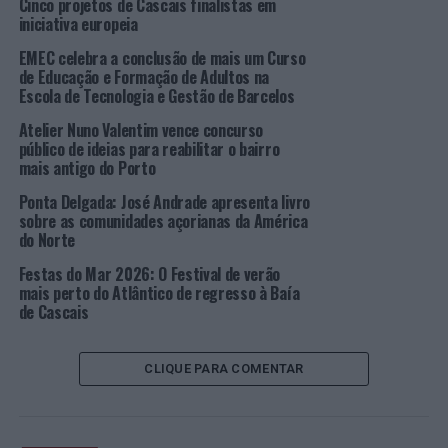
Cinco projetos de Cascais finalistas em
iniciativa europeia
Segundo apurámos, esta iniciativa integra a “filosofia”
da “Experience OC”, sintetizada no lema “Conectar e
EMEC celebra a conclusão de mais um Curso
Preservar”, através da qual a empresa defende que “as
de Educação e Formação de Adultos na
Escola de Tecnologia e Gestão de Barcelos
melhores experiências turísticas devem criar memórias
sem deixar impacto negativo na natureza”. Com esta
Atelier Nuno Valentim vence concurso
ação, os promotores pretendem envolver a comunidade
público de ideias para reabilitar o bairro
mais antigo do Porto
local na preservação de um dos principais patrimónios
naturais da ilha: o mar e a sua faixa costeira.
Ponta Delgada: José Andrade apresenta livro
sobre as comunidades açorianas da América
Ao longo do percurso, o projeto convida os açorianos a
do Norte
refletirem sobre uma pergunta comum: “O que te dá o
Festas do Mar 2026: O Festival de verão
mar?”
mais perto do Atlântico de regresso à Baía
de Cascais
Trabalho conjunto em prol do meio-ambiente
CLIQUE PARA COMENTAR
Foto: Agência Incomparáveis
Durante a atividade, os participantes irão colaborar na
recolha de resíduos ao longo da orla marítima,