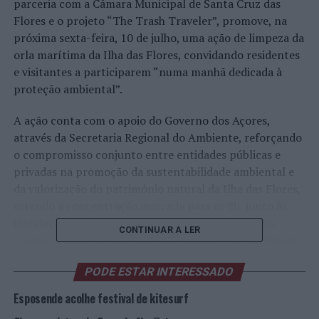
parceria com a Câmara Municipal de Santa Cruz das
Flores e o projeto “The Trash Traveler”, promove, na
próxima sexta-feira, 10 de julho, uma ação de limpeza da
orla marítima da Ilha das Flores, convidando residentes
e visitantes a participarem “numa manhã dedicada à
proteção ambiental”.
A ação conta com o apoio do Governo dos Açores,
através da Secretaria Regional do Ambiente, reforçando
o compromisso conjunto entre entidades públicas e
privadas na promoção da sustentabilidade ambiental e
da valorização do património natural da Ilha das Flores,
estando a concentração marcada para as 9h, junto às
instalações da “Experience OC”, em Santa Cruz das
CONTINUAR A LER
Flores, próximo ao Aeroporto de Santa Cruz das Flores.
A participação é gratuita, mas sujeita a inscrição através
PODE ESTAR INTERESSADO
do telemóvel +351 965 444 505 ou pelo endereço
Esposende acolhe festival de kitesurf
eletrónico:
experienceoc@gmail.com