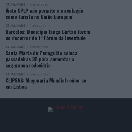
e entidades públicas de ambos os lados do Atlântico”.
ATUALIDADE
3 anos atrás
Visto CPLP não permite a circulação
A participação no “Fórum Internacional Minas Mundi”
como turista na União Europeia
visa ainda “incentivar o diálogo, a troca de experiências
ATUALIDADE
1 ano atrás
e a construção de novas parcerias capazes de gerar
Barcelos: Município lança Cartão Jovem
benefícios para ambos os lados do Atlântico”,
no decorrer do 1º Fórum da Juventude
demonstrando também como uma herança histórica
ATUALIDADE
5 anos atrás
comum pode “transformar-se num instrumento de
Santa Marta de Penaguião coloca
inovação, desenvolvimento e aproximação entre os dois
passadeiras 3D para aumentar a
territórios”.
segurança rodoviária
Ígor Lopes
ATUALIDADE
5 anos atrás
CLIPSAS: Maçonaria Mundial reúne-se
em Lisboa