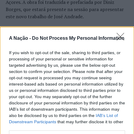
Açores. A obra foi traduzida e prefaciada por Diniz
Ocidental do arquipélago dos Açores, sobre a Placa
Borges, que estará presente na sessão para apresentar
Norte-Americana sendo a maior das ilhas que compõem
este novo trabalho de José Andrade.
aquele grupo, sendo conhecida pela suas paisagens,
calmaria e contacto directo entre residentes, turistas e
Segundo apurámos, “trata-se de uma coletânea de 35
a natureza deslumbrante.
crónicas sobre as comunidades açorianas radicadas nos
A Nação -
Do Not Process My Personal Information
Estados Unidos da América, Canadá e Bermuda”.
Saiba mais sobre a empresa em:
Este livro é uma coedição da editora americana Bruma
If you wish to opt-out of the sale, sharing to third parties, or
https://experienceoc.pt/
CONTINUAR A LER
Publications, pertencente ao Instituto Português Além-
processing of your personal or sensitive information for
Fronteiras da Universidade do Estado da Califórnia em
targeted advertising by us, please use the below opt-out
TÓPICOS RELACIONADOS:
DESTAQUE
section to confirm your selection. Please note that after your
Fresno, e da editora açoriana Letras Lavadas, com sede
opt-out request is processed you may continue seeing
em Ponta Delgada.
PRÓXIMO
AÇORES
interest-based ads based on personal information utilized by
Associação de Futebol de Viseu distingue jornalista José
us or personal information disclosed to third parties prior to
RTP reforça colaboração
Luís Araújo com o Prémio “Carreira”
No prefácio do livro, Diniz Borges escreve que “os Açores
your opt-out. You may separately opt-out of the further
e a América do Norte tornaram-se arquipélagos-
estratégica com o Youtube para o
disclosure of your personal information by third parties on the
NÃO PERCA
espelho, cada um moldando o outro, cada um
“A-Mar-Te”: seis artistas do Porto unem-se para dar voz
“desenvolvimento de talentos” em
IAB’s list of downstream participants. This information may
ao oceano nos 40 anos da Bandeira Azul
descobrindo-se através do reflexo do outro. No cerne
also be disclosed by us to third parties on the
IAB’s List of
Portugal
desta obra está a missão de José Andrade — a incansável
Downstream Participants
that may further disclose it to other
third parties.
construção de pontes entre os Açores e a sua diáspora”.