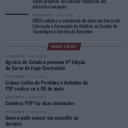
turísticos e iniciativas económicas que testemunham a
Cinco projetos de Cascais finalistas em
iniciativa europeia
presença açoriana no Estado brasileiro. A iniciativa
Pedro Pina, Vice-Presidente, YouTube EMEA, comentou:
objetiva “criar um percurso de valorização da memória
ATUALIDADE
2 dias atrás
“A parceria alargada da RTP fornece um modelo claro
EMEC celebra a conclusão de mais um Curso de
comum, promovendo simultaneamente o turismo
para os operadores públicos de radiodifusão europeus
Educação e Formação de Adultos na Escola de
cultural e novas oportunidades de desenvolvimento
Tecnologia e Gestão de Barcelos
que procuram construir modelos de negócio
local”.
sustentáveis. Ao concentrar-se na distribuição e
monetização eficientes com o YouTube, a RTP está a
MAIS LIDAS
Será também apresentada a “
Casa Jovem”
, programa
chegar a novos públicos onde eles já assistem e a
dirigido às novas gerações, concebido para “aproximar
ATUALIDADE
4 anos atrás
impulsionar um crescimento concreto das receitas para
jovens descendentes de açorianos e outros interessados
Agrária de Coimbra promove 9ª Edição
o futuro”.
do Curso de Fogo Controlado
na cultura atlântica através de ações de formação,
intercâmbio, empreendedorismo, liderança e
ATUALIDADE
4 anos atrás
cooperação internacional”.
Lisboa: Leilão de Perdidos e Achados da
PSP realiza-se a 08 de maio
Segundo a Casa dos Açores de Minas Gerais, estas
ATUALIDADE
5 anos atrás
iniciativas “refletem uma nova abordagem ao papel das
Coimbra: PSP faz duas detenções
entidades culturais, procurando conciliar a preservação
ATUALIDADE
4 anos atrás
da identidade histórica com a criação de redes de
Guerra pode causar um ecocídio na
colaboração entre instituições, empresas, universidades
Ucrânia