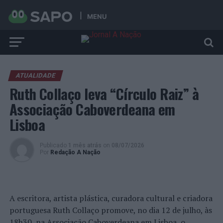
MENU
ATUALIDADE
Ruth Collaço leva “Círculo Raiz” à
Associação Caboverdeana em
Lisboa
Publicado
1 mês atrás
on
08/07/2026
Por
Redação A Nação
A escritora, artista plástica, curadora cultural e criadora
portuguesa Ruth Collaço promove, no dia 12 de julho, às
18h30, na Associação Caboverdeana em Lisboa, o