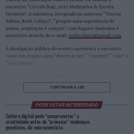
encontro “Círculo Raiz, Arte Meditativa & Escrita
Intuitiva”. A iniciativa, integrada no universo “Ventos
Sábios, Ruth Collaço”, “propõe uma experiência de
pausa, respiração e criação”, com lugares limitados e
inscrições através do e-mail:
ruthcollaco@gmail.com
A divulgação pública do evento apresenta o encontro
como um espaço para “descer à raiz”, “respirar”, “criar” e
“transmutar”.
Nascida em Benguela e radicada em Lisboa, Ruth Collaço
tem construído um percurso que cruza literatura, artes
CONTINUAR A LER
plásticas, curadoria, análise literária e criação simbólica.
A sua presença no panorama cultural lusófono tem sido
marcada por uma linguagem que aproxima corpo,
PODE ESTAR INTERESSADO
território, memória e espiritualidade, com obras e
Cultura digital pode “comprometer” a
projectos ligados ao imaginário ritual, à escrita sensorial
criatividade antes de “provocar” mudanças
e à arte como processo de transformação. A autora é
genéticas, diz neurocientista
também associada ao projecto “Wise Winds, Ventos