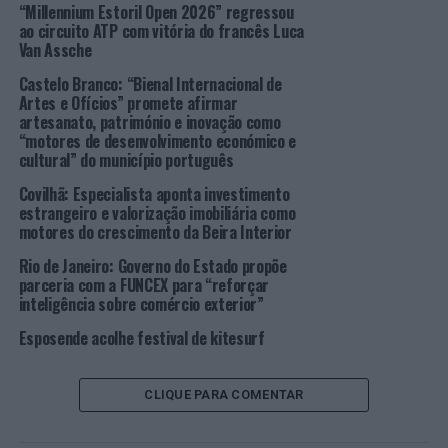
“Millennium Estoril Open 2026” regressou
Sábios”, uma plataforma literária e cultural com
ao circuito ATP com vitória do francês Luca
projecção internacional.
Van Assche
Castelo Branco: “Bienal Internacional de
Relativamente ao que o público encontrará no “Círculo
Artes e Ofícios” promete afirmar
Raiz”, Ruth Collaço afirma que a proposta passa por “um
artesanato, património e inovação como
espaço de pausa e criação consciente, onde a arte deixa
“motores de desenvolvimento económico e
cultural” do município português
de ser apenas técnica e passa a ser caminho interior”.
Covilhã: Especialista aponta investimento
Segundo esta responsável, que tem atuado
estrangeiro e valorização imobiliária como
internacionalmente, a arte meditativa “abranda o corpo
motores do crescimento da Beira Interior
e conduz o gesto a partir da respiração”, permitindo que
Rio de Janeiro: Governo do Estado propõe
cada traço, cor ou movimento surja de um estado de
parceria com a FUNCEX para “reforçar
presença. Já a escrita intuitiva, acrescenta, abre espaço
inteligência sobre comércio exterior”
para que a palavra flua “sem censura”, revelando
Esposende acolhe festival de kitesurf
pensamentos, emoções e percepções que muitas vezes
permanecem ocultas no quotidiano.
CLIQUE PARA COMENTAR
Segundo apurámos, o encontro propõe “uma prática
assente na liberdade criativa e na escuta do silêncio”.