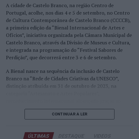
A edição de 2026 ficou igualmente marcada pela maior
A cidade de Castelo Branco, na região Centro de
representação portuguesa de sempre num torneio ATP
Portugal, acolhe, nos dias 4 e 5 de setembro, no Centro
realizado em território nacional. Nuno Borges, Jaime
de Cultura Contemporânea de Castelo Branco (CCCCB),
Faria, Henrique Rocha, Frederico Ferreira Silva, Tiago
a primeira edição da “Bienal Internacional de Artes e
Pereira e Tiago Torres integraram o quadro principal,
Ofícios”, iniciativa organizada pela Câmara Municipal de
beneficiando, de igual modo, da reorganização dos wild
Castelo Branco, através da Divisão de Museus e Cultura,
cards após as entradas diretas de alguns jogadores.
e integrada na programação do “Festival Sabores de
Perdição”, que decorrerá entre 3 e 6 de setembro.
Entre os portugueses, Tiago Torres e Jaime Faria
protagonizaram as melhores campanhas da edição,
A Bienal nasce na sequência da inclusão de Castelo
ambos alcançando os quartos de final. Torres assinou
Branco na “Rede de Cidades Criativas da UNESCO”,
um dos resultados mais marcantes do torneio ao
distinção atribuída em 31 de outubro de 2023, na
eliminar o chileno Alejandro Tabilo, terceiro cabeça de
categoria “Artesanato e Artes Populares”,
série e um dos principais favoritos à conquista do título,
reconhecimento internacional alcançado graças ao
antes de ser afastado pelo francês Hugo Gaston nos
“valor patrimonial, artístico e identitário” do “Bordado
quartos de final.
CONTINUAR A LER
de Castelo Branco”, uma das manifestações mais
emblemáticas da cultura portuguesa e elemento central
Já Jaime Faria venceu o peruano Gonzalo Bueno e o
da identidade albicastrense.
neerlandês Botic van de Zandschulp, alcançando
ÚLTIMAS
DESTAQUE
VIDEOS