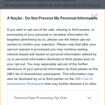
para garantir um desses lugares.
Incomparáveis no âmbito de mais uma edição da Feira de
Foto: Teresa Bonvalot.
São Tiago, que decorreu entre os dias 16 e 26 de julho,
na Covilhã, sendo considerada um dos mais antigos
A Nação -
Do Not Process My Personal Information
certames populares de Portugal. Com origens medievais
TÓPICOS RELACIONADOS:
ASSOCIAÇÃO NACIONAL DE SURFISTAS
DESTAQUE
HAVAI
e realizada anualmente na “Cidade Neve”, a feira conjuga
If you wish to opt-out of the sale, sharing to third parties, or
PIPELINE
SURF
TERESA BONVALOT
WORLD SURF LEAGUE
CONTINUAR A LER
tradição, atividade económica, comércio, gastronomia,
WORLD TOUR
processing of your personal or sensitive information for
animação cultural e divulgação empresarial,
targeted advertising by us, please use the below opt-out
PRÓXIMO
constituindo um dos principais momentos de promoção
section to confirm your selection. Please note that after your
Seleção: Convocatória para treinos regulares para as
opt-out request is processed you may continue seeing
do município e da Beira Interior.
seleções jovens femininas
ATUALIDADE
interest-based ads based on personal information utilized by
Rio de Janeiro: Governo do Estado
us or personal information disclosed to third parties prior to
Para António Carlos, o crescimento alcançado ao longo
NÃO PERCA
Universidade do Minho fornece competências online
your opt-out. You may separately opt-out of the further
propõe parceria com a FUNCEX para
dos últimos anos representa o cumprimento dos
sobre resiliência das cidades
disclosure of your personal information by third parties on the
objetivos que traçou quando iniciou o seu percurso no
“reforçar inteligência sobre
IAB’s list of downstream participants. This information may
setor imobiliário. O empresário considera que o
also be disclosed by us to third parties on the
IAB’s List of
comércio exterior”
reconhecimento conquistado resulta da proximidade
Downstream Participants
that may further disclose it to other
com a comunidade e da capacidade de apoiar não apenas
third parties.
Publicado
7 horas atrás
on
06/08/2026
compradores e vendedores, mas também iniciativas
Por
Ígor Lopes
Personal Data Processing Opt Outs
locais e projetos de desenvolvimento regional. Segundo