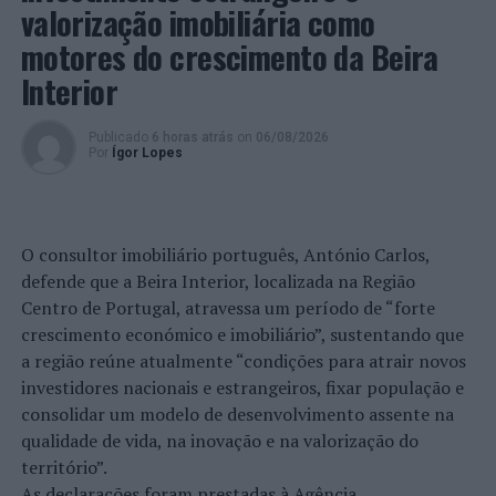
do estatuto de suplente do
Tour
, Teresa vai entrar,
valorização imobiliária como
novamente, em ação na segunda prova da temporada,
motores do crescimento da Beira
em
Sunset Beach
, também no Havai, entre 12 e 23 de
Interior
fevereiro.
Depois do Havai, o circuito segue para Portugal, onde
Publicado
6 horas atrás
on
06/08/2026
chega no início de março. Apesar de não ter garantida
Por
Ígor Lopes
ainda a presença na prova de Peniche, existem
possibilidades de Teresa Bonvalot conseguir novamente
uma vaga, o que a colocaria em boa posição de discutir
O consultor imobiliário português, António Carlos,
os primeiros lugares do
ranking
, num circuito que, a
defende que a Beira Interior, localizada na Região
meio da temporada, irá sofrer um corte. As 10 primeiras
Centro de Portugal, atravessa um período de “forte
surfistas do
ranking
irão seguir para a segunda metade
crescimento económico e imobiliário”, sustentando que
da época na disputa do título mundial, além de
a região reúne atualmente “condições para atrair novos
carimbarem, automaticamente, a qualificação para o
investidores nacionais e estrangeiros, fixar população e
World Tour
de 2024.
consolidar um modelo de desenvolvimento assente na
qualidade de vida, na inovação e na valorização do
Em jogo estão, ainda, oito vagas para os Jogos Olímpicos
território”.
de Paris’2024, estando a campeã nacional bem lançada
As declarações foram prestadas à Agência