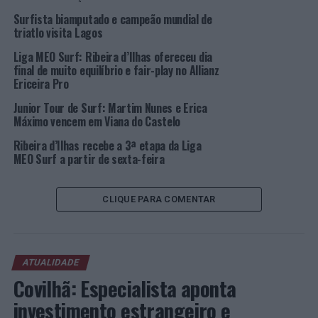
a australiana Isabell Nichols na 2ª posição e ajudando a
eliminar a norte-americana, e cabeça-de-série, Courtney
Surfista biamputado e campeão mundial de
triatlo visita Lagos
Conlogue – nesta fase também a campeã mundial
Stephanie Gilmore já tinha ficado pelo caminho.
Liga MEO Surf: Ribeira d’Ilhas ofereceu dia
final de muito equilíbrio e fair-play no Allianz
Ericeira Pro
Com acesso garantido aos oitavos de final, Teresa
regressou à água pela terceira vez apenas 40 minutos
Junior Tour de Surf: Martim Nunes e Erica
após a repescagem, tendo pela frente, novamente,
Máximo vencem em Viana do Castelo
Tatiana Weston-Webb. Com um sistema de
heats
Ribeira d’Ilhas recebe a 3ª etapa da Liga
sobrepostos já em vigor, Bonvalot até começou a
MEO Surf a partir de sexta-feira
disputa por cima da adversária. Contudo, Weston-Webb
fez valer a experiência, que a levou ao vice-título
CLIQUE PARA COMENTAR
mundial em 2021 e ao 4º posto no ano passado, tendo
vencido a disputa com 9,10 pontos contra 5.
Apesar da derrota, que impediu a passagem aos quartos
ATUALIDADE
de final, Teresa Bonvalot deixou
Pipeline
com 2610
Covilhã: Especialista aponta
pontos para o
ranking
, começando a temporada à
frente, por exemplo, de Stephanie Gilmore. A beneficiar
investimento estrangeiro e