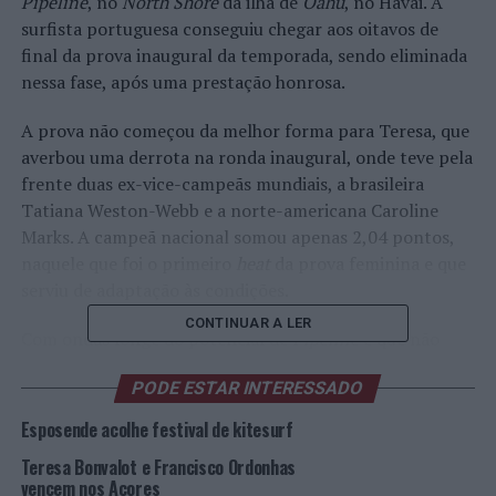
Pipeline
, no
North Shore
da ilha de
Oahu
, no Havai. A
surfista portuguesa conseguiu chegar aos oitavos de
final da prova inaugural da temporada, sendo eliminada
nessa fase, após uma prestação honrosa.
A prova não começou da melhor forma para Teresa, que
averbou uma derrota na ronda inaugural, onde teve pela
frente duas ex-vice-campeãs mundiais, a brasileira
Tatiana Weston-Webb e a norte-americana Caroline
Marks. A campeã nacional somou apenas 2,04 pontos,
naquele que foi o primeiro
heat
da prova feminina e que
serviu de adaptação às condições.
CONTINUAR A LER
Com ondas longe do potencial de
Pipeline
e que não
ofereciam muitas oportunidades de tubo às melhores
PODE ESTAR INTERESSADO
surfistas do Mundo, Teresa Bonvalot viu-se obrigada a
competir na repescagem, onde acabou por mostrar-se a
Esposende acolhe festival de kitesurf
um nível mais alto. A surfista portuguesa venceu a
Teresa Bonvalot e Francisco Ordonhas
segunda bateria da ronda 2, com 6,34 pontos, deixando
vencem nos Açores