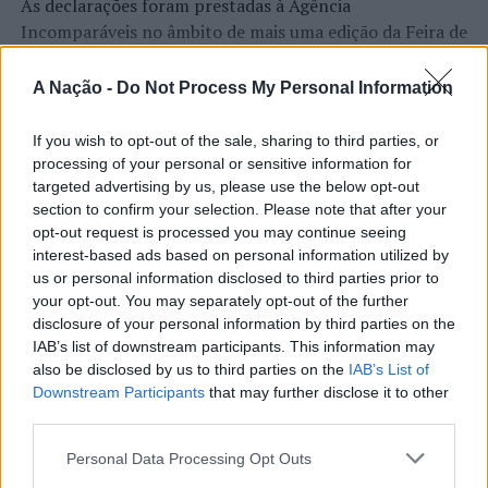
As declarações foram prestadas à Agência
Incomparáveis no âmbito de mais uma edição da Feira de
São Tiago, que decorreu entre os dias 16 e 26 de julho,
na Covilhã, sendo considerada um dos mais antigos
A Nação -
Do Not Process My Personal Information
certames populares de Portugal. Com origens medievais
e realizada anualmente na “Cidade Neve”, a feira conjuga
If you wish to opt-out of the sale, sharing to third parties, or
CONTINUAR A LER
tradição, atividade económica, comércio, gastronomia,
processing of your personal or sensitive information for
animação cultural e divulgação empresarial,
targeted advertising by us, please use the below opt-out
section to confirm your selection. Please note that after your
constituindo um dos principais momentos de promoção
opt-out request is processed you may continue seeing
do município e da Beira Interior.
ATUALIDADE
interest-based ads based on personal information utilized by
Rio de Janeiro: Governo do Estado
us or personal information disclosed to third parties prior to
Para António Carlos, o crescimento alcançado ao longo
your opt-out. You may separately opt-out of the further
propõe parceria com a FUNCEX para
dos últimos anos representa o cumprimento dos
disclosure of your personal information by third parties on the
objetivos que traçou quando iniciou o seu percurso no
“reforçar inteligência sobre
IAB’s list of downstream participants. This information may
setor imobiliário. O empresário considera que o
also be disclosed by us to third parties on the
IAB’s List of
comércio exterior”
reconhecimento conquistado resulta da proximidade
Downstream Participants
that may further disclose it to other
third parties.
com a comunidade e da capacidade de apoiar não apenas
Publicado
17 horas atrás
on
06/08/2026
compradores e vendedores, mas também iniciativas
Por
Ígor Lopes
Personal Data Processing Opt Outs
locais e projetos de desenvolvimento regional. Segundo