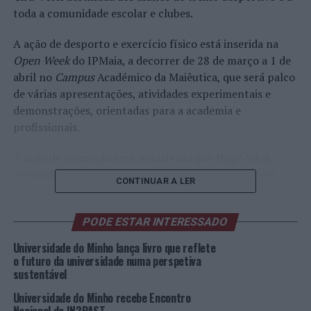
toda a comunidade escolar e clubes.
A ação de desporto e exercício físico está inserida na
Open Week
do IPMaia, a decorrer de 28 de março a 1 de
abril no
Campus
Académico da Maiêutica, que será palco
de várias apresentações, atividades experimentais e
demonstrações, orientadas para a academia e
profissionais.
A ação de formação será ministrada por Hugo Silva,
Treinador Principal da Seleção Nacional de Seniores
CONTINUAR A LER
Femininos, e por responsáveis dos departamentos de
Formação e de Gira-Volei, nomeadamente, Carlos Prata
PODE ESTAR INTERESSADO
e João Órfão, que contarão, na sessão prática, com a
colaboração dos alunos da especialização de Voleibol do
Universidade do Minho lança livro que reflete
estabelecimento de ensino da Maia.
o futuro da universidade numa perspetiva
sustentável
Imagem: DR.
Universidade do Minho recebe Encontro