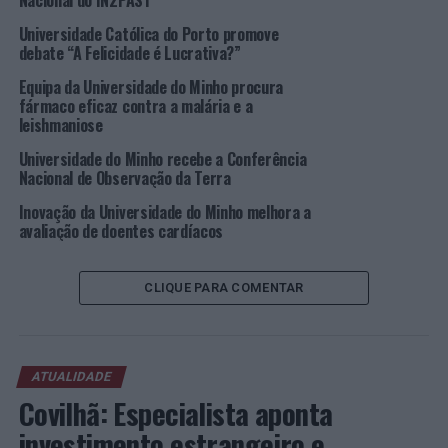
Nacional do IN2PAST
TÓPICOS RELACIONADOS:
AÇÃO DE FORMAÇÃO
DESTAQUE
Universidade Católica do Porto promove
ENSINO SUPERIOR
FEDERAÇÃO PORTUGUESA DE VOLEIBOL
debate “A Felicidade é Lucrativa?”
GIRA-VOLEI
INSTITUTO POLITÉCNICO DA MAIA
VOLEIBOL
Equipa da Universidade do Minho procura
PRÓXIMO
fármaco eficaz contra a malária e a
Barcelos, Ponte de Lima, Paredes de Coura e Valença
leishmaniose
unidos na valorização do Caminho de Santiago
Universidade do Minho recebe a Conferência
NÃO PERCA
Nacional de Observação da Terra
Vila Nova de Gaia: Detida por condução sem carta e
documento falso
Inovação da Universidade do Minho melhora a
avaliação de doentes cardíacos
CLIQUE PARA COMENTAR
ATUALIDADE
Covilhã: Especialista aponta
investimento estrangeiro e