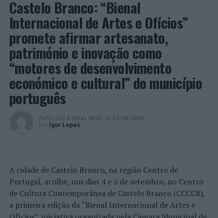
Castelo Branco: “Bienal
ser uma via para a promoção do Caminho. Já José
Manuel Carpinteira, presidente da Câmara de Valença,
Internacional de Artes e Ofícios”
sublinhou o papel central dos presidentes de junta, a
promete afirmar artesanato,
quem deixou uma palavra de reconhecimento e
património e inovação como
agradecimento.
“motores de desenvolvimento
O “Projeto de Valorização e Comunicação do Caminho
económico e cultural” do município
Português de Santiago” é cofinanciado pelo Fundo
português
Europeu de Desenvolvimento Regional (FEDER),
integrado no Programa Operacional Regional Norte
2020.
Publicado
4 horas atrás
on
07/08/2026
Por
Ígor Lopes
Foto: CMB.
TÓPICOS RELACIONADOS:
BARCELOS
A cidade de Castelo Branco, na região Centro de
CAMINHO DE SANTIAGO
DESTAQUE
PAREDES DE COURA
Portugal, acolhe, nos dias 4 e 5 de setembro, no Centro
PEREGRINAÇÃO
PONTE DE LIMA
TURISMO
VALENÇA
de Cultura Contemporânea de Castelo Branco (CCCCB),
PRÓXIMO
a primeira edição da “Bienal Internacional de Artes e
Ponta Delgada: Prisão Preventiva pelo crime de furto
Ofícios”, iniciativa organizada pela Câmara Municipal de