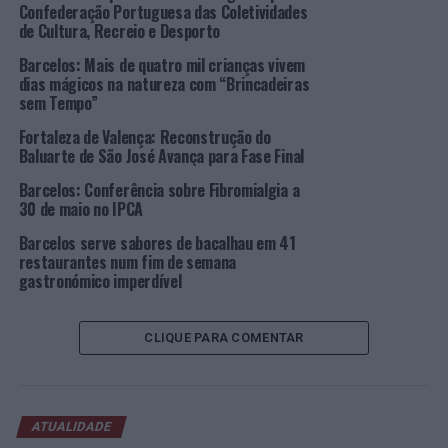
aumentar a notoriedade do Caminho no mercado
Confederação Portuguesa das Coletividades
nacional e internacional, e mobilizar o turismo de forma
de Cultura, Recreio e Desporto
a recuperar a atividade registada nos anos pré-
Barcelos: Mais de quatro mil crianças vivem
pandemia. Nesse sentido, os concelhos minhotos que
dias mágicos na natureza com “Brincadeiras
fazem parte do Caminho Central Português de
sem Tempo”
peregrinação a Santiago entenderam que seria bastante
Fortaleza de Valença: Reconstrução do
mais profícuo unirem esforços e daí nasceu o Acordo de
Baluarte de São José Avança para Fase Final
Parceria assinado ontem, nos Paços do Concelho de
Barcelos: Conferência sobre Fibromialgia a
Barcelos, envolvendo Barcelos, Ponte de Lima, Paredes
30 de maio no IPCA
de Coura e Valença.
Barcelos serve sabores de bacalhau em 41
restaurantes num fim de semana
Na sessão realizada em Barcelos, Vasco Ferraz,
gastronómico imperdível
presidente da Câmara de Ponte de Lima, agradeceu a
colaboração dos municípios vizinhos, reconhecendo que
a valorização do Caminho “tem sido uma luta” da qual
CLIQUE PARA COMENTAR
não se pode desistir e desafiou os seus congéneres a
criarem a “Associação dos Municípios do Caminho’. Por
seu lado, o autarca de Paredes de Coura, Vítor Paulo
Pereira, considera que a aposta no digital pode também
ATUALIDADE