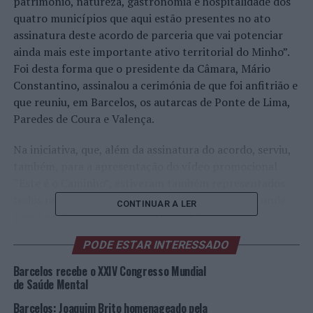
património, natureza, gastronomia e hospitalidade dos
quatro municípios que aqui estão presentes no ato
assinatura deste acordo de parceria que vai potenciar
ainda mais este importante ativo territorial do Minho”.
Foi desta forma que o presidente da Câmara, Mário
Constantino, assinalou a cerimónia de que foi anfitrião e
que reuniu, em Barcelos, os autarcas de Ponte de Lima,
Paredes de Coura e Valença.
Na iniciativa, que, além da assinatura do acordo, serviu,
também, para a apresentação do vídeo promocional
“Este é o Caminho”, estiveram também representados
todos os presidentes de Junta das freguesias por onde
CONTINUAR A LER
passa o Caminho Central Português – Caminho
Primitivo. O referido vídeo promocional, produzido pela
PODE ESTAR INTERESSADO
empresa Razão, leva o espectador, através das memórias
de um peregrino, a viajar no tempo.
Barcelos recebe o XXIV Congresso Mundial
de Saúde Mental
Estas ações, e as que se lhe seguirão, visam continuar a
Barcelos: Joaquim Brito homenageado pela