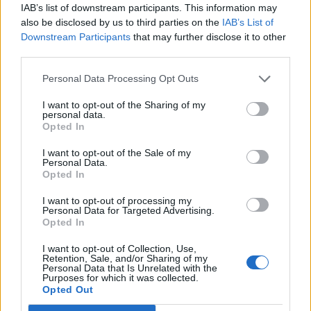
motores do crescimento da Beira
IAB’s list of downstream participants. This information may
públicas, inovação, empreendedorismo,
also be disclosed by us to third parties on the
IAB’s List of
Interior
internacionalização, cooperação entre territórios,
Downstream Participants
that may further disclose it to other
preservação dos saberes tradicionais, renovação
third parties.
geracional e o papel das artes e dos ofícios enquanto
Publicado
22 horas atrás
on
06/08/2026
Por
Ígor Lopes
Personal Data Processing Opt Outs
“instrumentos de desenvolvimento económico,
turístico e cultural”.
I want to opt-out of the Sharing of my
personal data.
Opted In
Além dos debates e conferências, a programação
O consultor imobiliário português, António Carlos,
integrará visitas ao Museu dos Têxteis, ao Centro de
I want to opt-out of the Sale of my
defende que a Beira Interior, localizada na Região
Interpretação do Bordado de Castelo Branco, a
Personal Data.
Centro de Portugal, atravessa um período de “forte
Opted In
exposição “O Mundo Bordado à Mão” e iniciativas de
crescimento económico e imobiliário”, sustentando que
demonstração artesanal ao vivo.
I want to opt-out of processing my
a região reúne atualmente “condições para atrair novos
Personal Data for Targeted Advertising.
investidores nacionais e estrangeiros, fixar população e
Opted In
Uma Bienal que “consolida a estratégia de
consolidar um modelo de desenvolvimento assente na
crescimento internacional” de Castelo Branco
I want to opt-out of Collection, Use,
qualidade de vida, na inovação e na valorização do
Retention, Sale, and/or Sharing of my
Personal Data that Is Unrelated with the
Em entrevista exclusiva à Agência Incomparáveis, Sónia
território”.
Purposes for which it was collected.
Abreu, chefe da Divisão de Museus e Cultura da Câmara
As declarações foram prestadas à Agência
Opted Out
Municipal de Castelo Branco, considera que a Bienal
Incomparáveis no âmbito de mais uma edição da Feira de