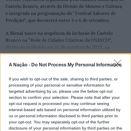
qualificado
Castelo Branco, através da Divisão de Museus e Cultura,
NÃO PERCA
e integrada na programação do “Festival Sabores de
Gira-Volei: Ação de formação na Open Week do IPMaia
Perdição”, que decorrerá entre 3 e 6 de setembro.
A Bienal nasce na sequência da inclusão de Castelo
Branco na “Rede de Cidades Criativas da UNESCO”,
distinção atribuída em 31 de outubro de 2023, na
categoria “Artesanato e Artes Populares”,
reconhecimento internacional alcançado graças ao
A Nação -
Do Not Process My Personal Information
“valor patrimonial, artístico e identitário” do “Bordado
CONTINUAR A LER
de Castelo Branco”, uma das manifestações mais
If you wish to opt-out of the sale, sharing to third parties, or
emblemáticas da cultura portuguesa e elemento central
processing of your personal or sensitive information for
da identidade albicastrense.
targeted advertising by us, please use the below opt-out
section to confirm your selection. Please note that after your
ATUALIDADE
Ao longo de dois dias, especialistas nacionais e
opt-out request is processed you may continue seeing
Covilhã: Especialista aponta
internacionais, investigadores, artesãos, representantes
interest-based ads based on personal information utilized by
institucionais, organismos públicos, instituições de
investimento estrangeiro e
us or personal information disclosed to third parties prior to
your opt-out. You may separately opt-out of the further
ensino superior e cidades pertencentes à “Rede de
valorização imobiliária como
disclosure of your personal information by third parties on the
Cidades Criativas da UNESCO” discutirão políticas