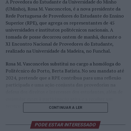
A Provedora do Estudante da Universidade do Minho
(UMinho), Rosa M. Vasconcelos, é a nova presidente da
Rede Portuguesa de Provedores do Estudante do Ensino
Superior (RPE), que agrega os representantes de 45
universidades e institutos politécnicos nacionais. A
tomada de posse decorreu ontem de manhã, durante o
XI Encontro Nacional de Provedores do Estudante,
realizado na Universidade da Madeira, no Funchal.
Rosa M. Vasconcelos substitui no cargo a homóloga do
Politécnico do Porto, Berta Batista. No seu mandato até
2024, pretende que a RPE contribua para uma reflexão
participada e uma ação conjunta das provedorias na
defesa dos direitos e interesses dos estudantes, além de
estimular estes à participação ativa e a receber um
serviço de qualidade.
CONTINUAR A LER
Aliás, o encontro no Funchal focou a equidade no acesso
PODE ESTAR INTERESSADO
e frequência do ensino superior por todos,