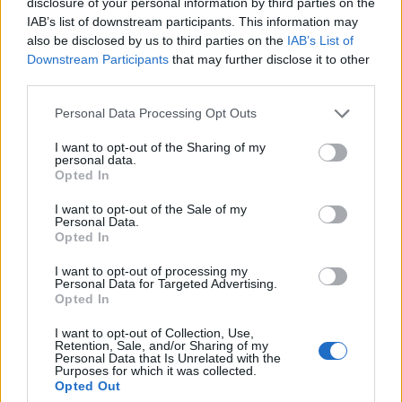
liderado pelo russo Andrey Rublev, primeiro cabeça de
disclosure of your personal information by third parties on the
económico e cultural” do município
série, pelo italiano Luciano Darderi, pelo chileno
IAB’s list of downstream participants. This information may
português
also be disclosed by us to third parties on the
IAB’s List of
Alejandro Tabilo e pelo belga Alexander Blockx.
Downstream Participants
that may further disclose it to other
Um dos momentos mais aguardados da semana foi
third parties.
Publicado
24 horas atrás
on
07/08/2026
também o regresso do suíço Stan Wawrinka ao Estoril,
Por
Ígor Lopes
integrado na digressão de despedida do antigo vencedor
Personal Data Processing Opt Outs
de três torneios do Grand Slam.
I want to opt-out of the Sharing of my
personal data.
A edição de 2026 ficou igualmente marcada pela maior
A cidade de Castelo Branco, na região Centro de
Opted In
representação portuguesa de sempre num torneio ATP
Portugal, acolhe, nos dias 4 e 5 de setembro, no Centro
I want to opt-out of the Sale of my
realizado em território nacional. Nuno Borges, Jaime
de Cultura Contemporânea de Castelo Branco (CCCCB),
Personal Data.
Faria, Henrique Rocha, Frederico Ferreira Silva, Tiago
Opted In
a primeira edição da “Bienal Internacional de Artes e
Pereira e Tiago Torres integraram o quadro principal,
Ofícios”, iniciativa organizada pela Câmara Municipal de
I want to opt-out of processing my
beneficiando, de igual modo, da reorganização dos wild
Castelo Branco, através da Divisão de Museus e Cultura,
Personal Data for Targeted Advertising.
cards após as entradas diretas de alguns jogadores.
Opted In
e integrada na programação do “Festival Sabores de
Perdição”, que decorrerá entre 3 e 6 de setembro.
I want to opt-out of Collection, Use,
Entre os portugueses, Tiago Torres e Jaime Faria
Retention, Sale, and/or Sharing of my
Personal Data that Is Unrelated with the
protagonizaram as melhores campanhas da edição,
A Bienal nasce na sequência da inclusão de Castelo
Purposes for which it was collected.
ambos alcançando os quartos de final. Torres assinou
Branco na “Rede de Cidades Criativas da UNESCO”,
Opted Out