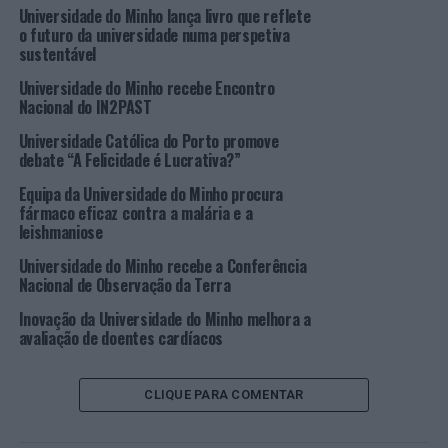
nomeadamente estudantes em situação vulnerável, com
Universidade do Minho lança livro que reflete
necessidades especiais, deslocados ou a retomar a sua
o futuro da universidade numa perspetiva
sustentável
formação. No novo mandato, prevê-se, ainda, a
realização de encontros, estudos, recomendações e
Universidade do Minho recebe Encontro
parcerias, entre outros projetos.
Nacional do IN2PAST
Universidade Católica do Porto promove
A RPE nasceu em 2020 e visa ser um fórum permanente
debate “A Felicidade é Lucrativa?”
de transferência de conhecimentos e experiências na
Equipa da Universidade do Minho procura
área, partilhando também os princípios da Carta
fármaco eficaz contra a malária e a
Universal dos Direitos Humanos e do estado de direito. A
leishmaniose
figura do Provedor do Estudante surgiu no país com o
Universidade do Minho recebe a Conferência
Regime Jurídico das Instituições de Ensino Superior, em
Nacional de Observação da Terra
2007. A nível internacional, existe por exemplo a Rede
Europeia de Provedores do Ensino Superior (ENOHE) e a
Inovação da Universidade do Minho melhora a
avaliação de doentes cardíacos
Rede IberoAmericana de Provedores Universitários
(RIdDU).
CLIQUE PARA COMENTAR
Rosa M. Vasconcelos é professora associada do
Departamento de Engenharia Têxtil da Escola de