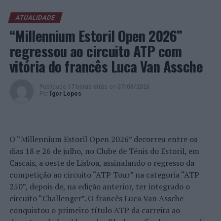
Engenharia da UMinho e vice-presidente da organização
mundial
IEEE Education Society.
Fez a licenciatura em
ATUALIDADE
Engenharia Têxtil e o doutoramento em Tecnologia e
“Millennium Estoril Open 2026”
Química Têxtil pela UMinho. Nesta instituição, presidiu,
regressou ao circuito ATP com
igualmente, o Conselho de Cursos de Engenharia, o
vitória do francês Luca Van Assche
Conselho Pedagógico da Escola de Engenharia e é, desde
2019, Provedora do Estudante.
Publicado
17 horas atrás
on
07/08/2026
Foto: UM.
Por
Ígor Lopes
TÓPICOS RELACIONADOS:
DESTAQUE
ENSINO SUPERIOR
ROSA VASCONCELOS
UNIVERSIDADE DO MINHO
O “Millennium Estoril Open 2026” decorreu entre os
PRÓXIMO
dias 18 e 26 de julho, no Clube de Ténis do Estoril, em
Universidade do Minho de portas abertas na Semana da
Cascais, a oeste de Lisboa, assinalando o regresso da
Ciência e da Tecnologia
competição ao circuito “ATP Tour” na categoria “ATP
NÃO PERCA
250”, depois de, na edição anterior, ter integrado o
ERSAR premeia Câmara Municipal de Vila Franca de Xira
circuito “Challenger”. O francês Luca Van Assche
com Selo de Qualidade do Serviço de Gestão de Resíduos
conquistou o primeiro título ATP da carreira ao
Urbanos