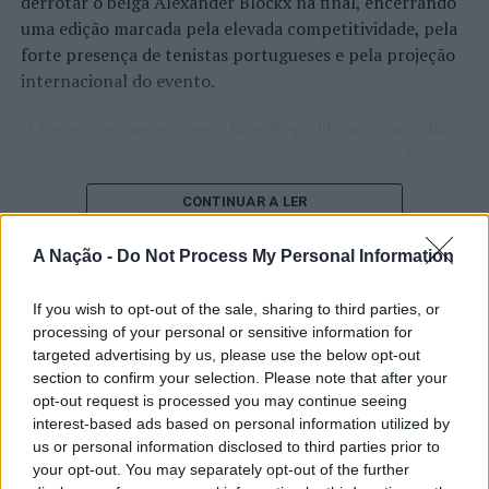
derrotar o belga Alexander Blockx na final, encerrando
uma edição marcada pela elevada competitividade, pela
forte presença de tenistas portugueses e pela projeção
internacional do evento.
O torneio arrancou com a fase de qualificação, nos dias
18 e 19 de julho, reunindo dezenas de atletas em busca
de um lugar no quadro principal. A cerimónia de
CONTINUAR A LER
abertura contou com a presença do presidente da
Câmara Municipal de Cascais, Nuno Piteira Lopes,
A Nação -
Do Not Process My Personal Information
acompanhado pelo executivo municipal, assinalando o
início de uma competição que voltou a colocar o
ATUALIDADE
If you wish to opt-out of the sale, sharing to third parties, or
concelho no centro do calendário internacional do
Castelo Branco: “Bienal
processing of your personal or sensitive information for
ténis.
targeted advertising by us, please use the below opt-out
Internacional de Artes e Ofícios”
section to confirm your selection. Please note that after your
Apesar das desistências de última hora de jogadores
promete afirmar artesanato,
opt-out request is processed you may continue seeing
como Casper Ruud (Noruega), Alejandro Davidovich
interest-based ads based on personal information utilized by
património e inovação como
Fokina (Espanha) e Matteo Arnaldi (Itália), a prova
us or personal information disclosed to third parties prior to
“motores de desenvolvimento
apresentou um quadro competitivo de elevado nível,
your opt-out. You may separately opt-out of the further