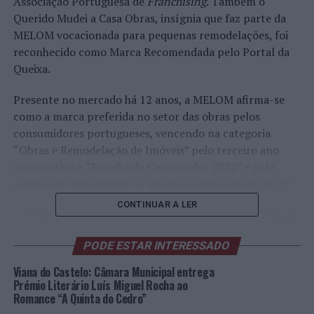
Associação Portuguesa de
Franchising
. Também o
Querido Mudei a Casa Obras, insígnia que faz parte da
MELOM vocacionada para pequenas remodelações, foi
reconhecido como Marca Recomendada pelo Portal da
Queixa.
Presente no mercado há 12 anos, a MELOM afirma-se
como a marca preferida no setor das obras pelos
consumidores portugueses, vencendo na categoria
“Obras e Remodelação de Imóveis” pelo terceiro ano
consecutivo a “Escolha do Consumidor 2022” e pelo
quinto ano consecutivo o “Prémio Cinco Estrelas 2022”.
CONTINUAR A LER
A empresa líder do setor obteve um índice de satisfação
global de 79,34% e uma intenção de compra de 76,30%
PODE ESTAR INTERESSADO
na avaliação da “Escolha do Consumidor”, com
classificação mais elevada do que a concorrência em
Viana do Castelo: Câmara Municipal entrega
critérios como “Orçamento discriminado e
Prémio Literário Luís Miguel Rocha ao
Romance “A Quinta do Cedro”
esclarecedor”, “Garantia da obra”, “Cumprimento do