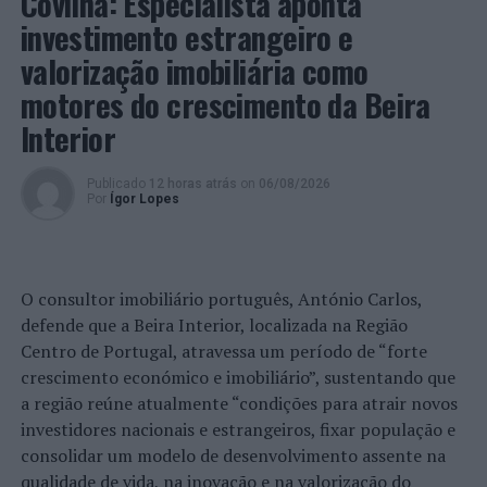
Covilhã: Especialista aponta
Escola de Arquitetura, Arte e
Design
, e os polos do
investimento estrangeiro e
Centro Interdisciplinar de Ciências Sociais (CICS-
valorização imobiliária como
UMinho) e do Centro em Rede de Investigação em
Antropologia (CRIA-UMinho). O site oficial do Instituto
motores do crescimento da Beira
é
www.ics.uminho.pt
.
Interior
Foto: UMinho
Publicado
12 horas atrás
on
06/08/2026
Por
Ígor Lopes
TÓPICOS RELACIONADOS:
ANIVERSÁRIO
DESTAQUE
INSTITUTO DE CIÊNCIAS SOCIAIS
RUI VIEIRA DE CASTRO
UNIVERSIDADE DO MINHO
O consultor imobiliário português, António Carlos,
PRÓXIMO
“Amor de Perdição” faz cem anos e regressa ao ecrã
defende que a Beira Interior, localizada na Região
com música ao vivo em Lisboa e no Porto
Centro de Portugal, atravessa um período de “forte
crescimento económico e imobiliário”, sustentando que
NÃO PERCA
Setúbal: Três detidos pelo crime de trafico de
a região reúne atualmente “condições para atrair novos
estupefaciente
investidores nacionais e estrangeiros, fixar população e
consolidar um modelo de desenvolvimento assente na
qualidade de vida, na inovação e na valorização do