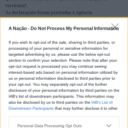
território”.
As declarações foram prestadas à Agência
Incomparáveis no âmbito de mais uma edição da Feira de
São Tiago, que decorreu entre os dias 16 e 26 de julho,
A Nação -
Do Not Process My Personal Information
na Covilhã, sendo considerada um dos mais antigos
certames populares de Portugal. Com origens medievais
If you wish to opt-out of the sale, sharing to third parties, or
e realizada anualmente na “Cidade Neve”, a feira conjuga
processing of your personal or sensitive information for
CONTINUAR A LER
tradição, atividade económica, comércio, gastronomia,
targeted advertising by us, please use the below opt-out
animação cultural e divulgação empresarial,
section to confirm your selection. Please note that after your
constituindo um dos principais momentos de promoção
opt-out request is processed you may continue seeing
interest-based ads based on personal information utilized by
do município e da Beira Interior.
ATUALIDADE
us or personal information disclosed to third parties prior to
Rio de Janeiro: Governo do Estado
your opt-out. You may separately opt-out of the further
Para António Carlos, o crescimento alcançado ao longo
disclosure of your personal information by third parties on the
propõe parceria com a FUNCEX para
dos últimos anos representa o cumprimento dos
IAB’s list of downstream participants. This information may
objetivos que traçou quando iniciou o seu percurso no
“reforçar inteligência sobre
also be disclosed by us to third parties on the
IAB’s List of
setor imobiliário. O empresário considera que o
Downstream Participants
that may further disclose it to other
comércio exterior”
reconhecimento conquistado resulta da proximidade
third parties.
com a comunidade e da capacidade de apoiar não apenas
Publicado
12 horas atrás
on
06/08/2026
Personal Data Processing Opt Outs
compradores e vendedores, mas também iniciativas