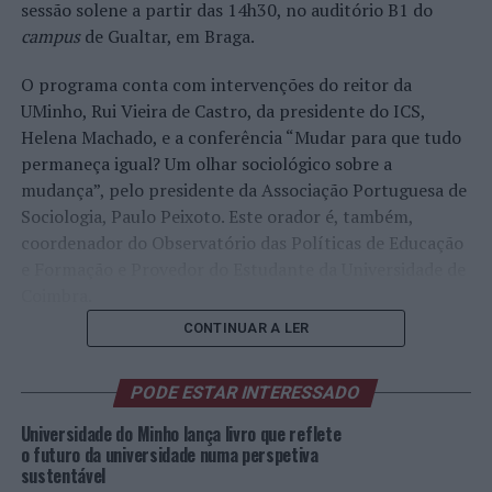
sessão solene a partir das 14h30, no auditório B1 do
campus
de Gualtar, em Braga.
O programa conta com intervenções do reitor da
UMinho, Rui Vieira de Castro, da presidente do ICS,
Helena Machado, e a conferência “Mudar para que tudo
permaneça igual? Um olhar sociológico sobre a
mudança”, pelo presidente da Associação Portuguesa de
Sociologia, Paulo Peixoto. Este orador é, também,
coordenador do Observatório das Políticas de Educação
e Formação e Provedor do Estudante da Universidade de
Coimbra.
CONTINUAR A LER
Programa
PODE ESTAR INTERESSADO
(Imagem:
UMinho)
Universidade do Minho lança livro que reflete
A cerimónia inclui a homenagem a seis docentes do ICS
o futuro da universidade numa perspetiva
sustentável
recentemente aposentados – Joaquim Fidalgo e Manuel