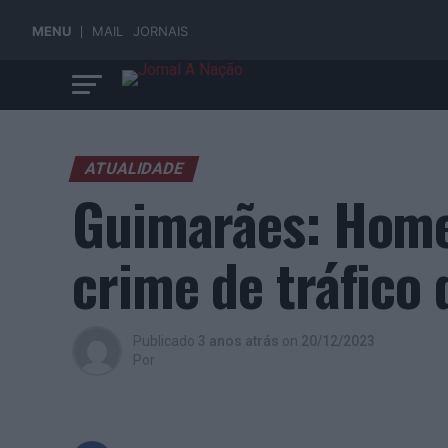
MENU
MAIL
JORNAIS
ATUALIDADE
Guimarães: Home
crime de tráfico 
Publicado
3 anos atrás
on
20/12/2023
Por