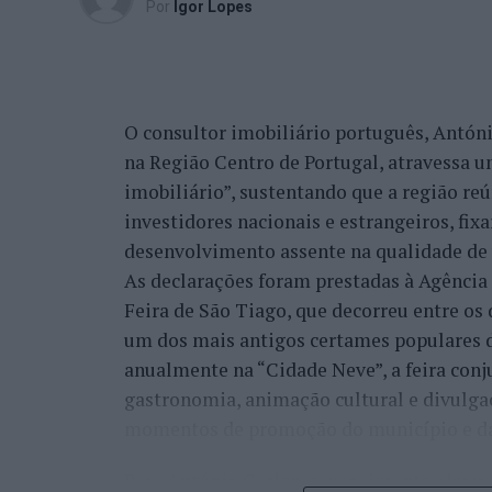
Por
Ígor Lopes
Em entrevista exclusiva à Agência Incompa
Cultura da Câmara Municipal de Castelo Br
evolução natural da estratégia que o mun
integrar a “Rede de Cidades Criativas da
O consultor imobiliário português, António
“A ‘Bienal de Artes e Ofícios’ vem na lin
na Região Centro de Portugal, atravessa 
participação do município de Castelo Bra
imobiliário”, sustentando que a região re
programação que está alocada a esta chan
investidores nacionais e estrangeiros, fi
desenvolvimento desta ‘Bienal Internaciona
desenvolvimento assente na qualidade de v
que aproveitou para recordar que o munic
As declarações foram prestadas à Agênci
internacionais associadas à distinção da
Feira de São Tiago, que decorreu entre os 
um dos mais antigos certames populares d
“Já se fizeram outras atividades, nomead
anualmente na “Cidade Neve”, a feira conj
Criativas e Desenvolvimento Sustentável’
gastronomia, animação cultural e divulga
e, agora, este foi o desenvolvimento natur
momentos de promoção do município e da 
cidades criativas”, sustentou.
Para António Carlos, o crescimento alcan