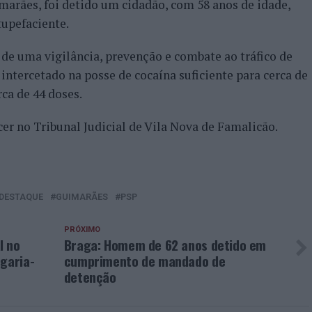
marães, foi detido um cidadão, com 58 anos de idade,
tupefaciente.
 de uma vigilância, prevenção e combate ao tráfico de
intercetado na posse de cocaína suficiente para cerca de
rca de 44 doses.
er no Tribunal Judicial de Vila Nova de Famalicão.
DESTAQUE
GUIMARÃES
PSP
PRÓXIMO
l no
Braga: Homem de 62 anos detido em
garia-
cumprimento de mandado de
detenção