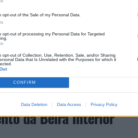
alcançado graças ao “valor patrimonial, artístico e
In
co”, uma das manifestações mais emblemáticas da
o opt-out of the Sale of my Personal Data.
identidade albicastrense.
In
ais e internacionais, investigadores, artesãos,
to opt-out of processing my Personal Data for Targeted
ing.
públicos, instituições de ensino superior e
TINUAR A LER
In
riativas da UNESCO” discutirão políticas públicas,
o opt-out of Collection, Use, Retention, Sale, and/or Sharing
lização, cooperação entre territórios,
ersonal Data that Is Unrelated with the Purposes for which it
vação geracional e o papel das artes e dos ofícios
lected.
Out
o económico, turístico e cultural”.
a aponta investimento
CONFIRM
mação integrará visitas ao Museu dos Têxteis, ao
zação imobiliária como
stelo Branco, a exposição “O Mundo Bordado à
nal ao vivo.
Data Deletion
Data Access
Privacy Policy
to da Beira Interior
ia de crescimento internacional” de Castelo