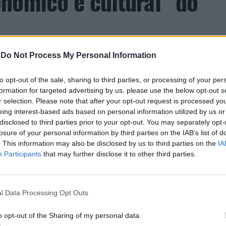
nómico e cultural” do
-
Do Not Process My Personal Information
to opt-out of the sale, sharing to third parties, or processing of your per
formation for targeted advertising by us, please use the below opt-out s
r selection. Please note that after your opt-out request is processed y
eing interest-based ads based on personal information utilized by us or
ro de Portugal, acolhe, nos dias 4 e 5 de setembro,
disclosed to third parties prior to your opt-out. You may separately opt-
losure of your personal information by third parties on the IAB’s list of
astelo Branco (CCCCB), a primeira edição da
. This information may also be disclosed by us to third parties on the
IA
, iniciativa organizada pela Câmara Municipal de
Participants
that may further disclose it to other third parties.
seus e Cultura, e integrada na programação do
erá entre 3 e 6 de setembro.
l Data Processing Opt Outs
e Castelo Branco na “Rede de Cidades Criativas da
ubro de 2023, na categoria “Artesanato e Artes
o opt-out of the Sharing of my personal data.