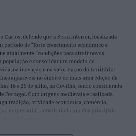
ráveis, Sónia Abreu, chefe da Divisão de Museus e
anco, considera que a Bienal representa a
icípio tem vindo a desenvolver desde que passou a
 UNESCO”.
 Carlos, defende que a Beira Interior, localizada
ha de continuidade do desenvolvimento desta
um período de “forte crescimento económico e
nco na ‘Rede das Cidades Criativas’. Temos uma
úne atualmente “condições para atrair novos
cela e, dentro dessa programação, está também o
xar população e consolidar um modelo de
l de Artes e Ofícios’”, referiu esta responsável,
ida, na inovação e na valorização do território”.
ípio já promoveu anteriormente outras iniciativas
a Incomparáveis no âmbito de mais uma edição da
 UNESCO.
dias 16 e 26 de julho, na Covilhã, sendo considerada
e Portugal. Com origens medievais e realizada
amente o ‘Encontro Internacional de Cidades
uga tradição, atividade económica, comércio,
, o ‘Fórum Ibero-Americano das Cidades Criativas’
ção empresarial, constituindo um dos principais
al das atividades que estão muito ligadas às
Beira Interior.
çado ao longo dos últimos anos representa o