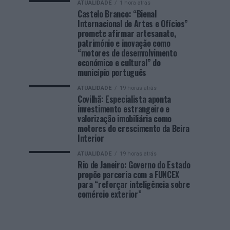
ATUALIDADE
1 hora atrás
Castelo Branco: “Bienal
Internacional de Artes e Ofícios”
promete afirmar artesanato,
património e inovação como
“motores de desenvolvimento
económico e cultural” do
município português
ATUALIDADE
19 horas atrás
Covilhã: Especialista aponta
investimento estrangeiro e
valorização imobiliária como
motores do crescimento da Beira
Interior
ATUALIDADE
19 horas atrás
Rio de Janeiro: Governo do Estado
propõe parceria com a FUNCEX
para “reforçar inteligência sobre
comércio exterior”