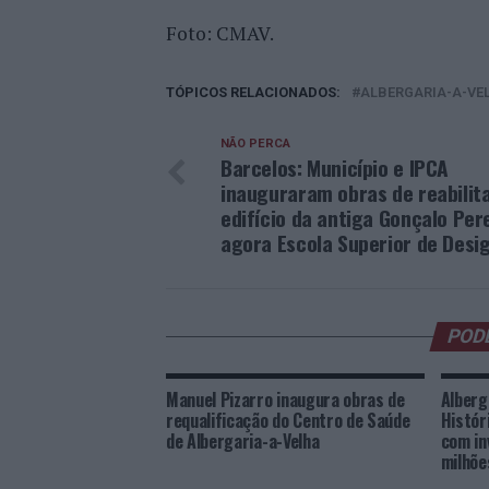
Foto: CMAV.
TÓPICOS RELACIONADOS:
ALBERGARIA-A-VE
NÃO PERCA
Barcelos: Município e IPCA
inauguraram obras de reabilit
edifício da antiga Gonçalo Pere
agora Escola Superior de Desi
POD
Manuel Pizarro inaugura obras de
Alberg
requalificação do Centro de Saúde
Histór
de Albergaria-a-Velha
com in
milhõe