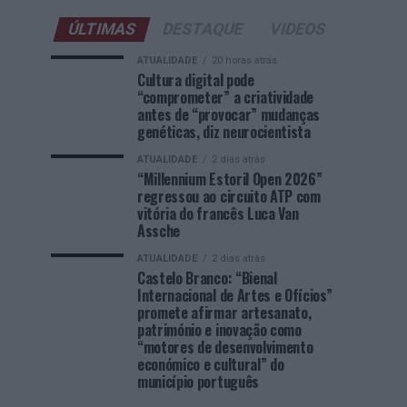
ÚLTIMAS
DESTAQUE
VIDEOS
ATUALIDADE
20 horas atrás
Cultura digital pode
“comprometer” a criatividade
antes de “provocar” mudanças
genéticas, diz neurocientista
ATUALIDADE
2 dias atrás
“Millennium Estoril Open 2026”
regressou ao circuito ATP com
vitória do francês Luca Van
Assche
ATUALIDADE
2 dias atrás
Castelo Branco: “Bienal
Internacional de Artes e Ofícios”
promete afirmar artesanato,
património e inovação como
“motores de desenvolvimento
económico e cultural” do
município português