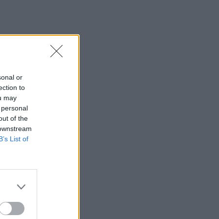
sonal or
ection to
ou may
 personal
out of the
 downstream
B’s List of