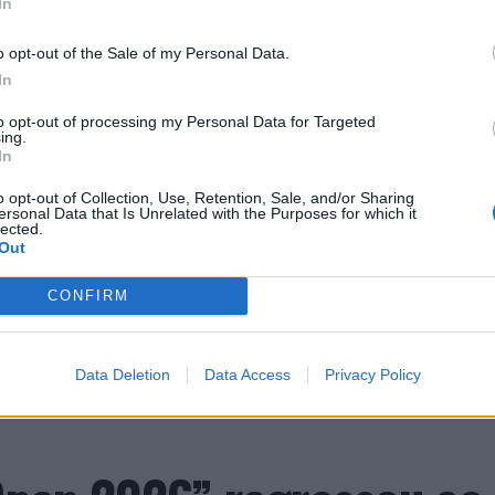
In
 Essa redução pode ocorrer antes que qualquer
o opt-out of the Sale of my Personal Data.
In
humano evoluiu em um ambiente de escassez de
to opt-out of processing my Personal Data for Targeted
s constantes, excesso de informações e mudanças
ing.
In
erença impõe uma carga elevada ao córtex pré-
controle executivo.
o opt-out of Collection, Use, Retention, Sale, and/or Sharing
ersonal Data that Is Unrelated with the Purposes for which it
lected.
gitais também estimulam continuamente o sistema
Out
adiga mental, a dificuldade de manter a atenção e
CONFIRM
inacabadas permanecem ativas na memória e
nto o stress prolongado pode elevar os níveis de
TINUAR A LER
ivo.
Data Deletion
Data Access
Privacy Policy
a que não há evidências de que o ambiente digital
umana. A adaptação observada, afirma, ocorre por
qual os circuitos neurais se reorganizam em