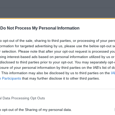
e “comprometer” a
-
Do Not Process My Personal Information
de “provocar” mudanças
to opt-out of the sale, sharing to third parties, or processing of your per
formation for targeted advertising by us, please use the below opt-out s
ientista
r selection. Please note that after your opt-out request is processed y
eing interest-based ads based on personal information utilized by us or
disclosed to third parties prior to your opt-out. You may separately opt-
losure of your personal information by third parties on the IAB’s list of
. This information may also be disclosed by us to third parties on the
IA
Participants
that may further disclose it to other third parties.
l Data Processing Opt Outs
o de Abreu Agrela Rodrigues, a cultura digital
o opt-out of the Sharing of my personal data.
ivas que favoreceram a evolução humana, como a