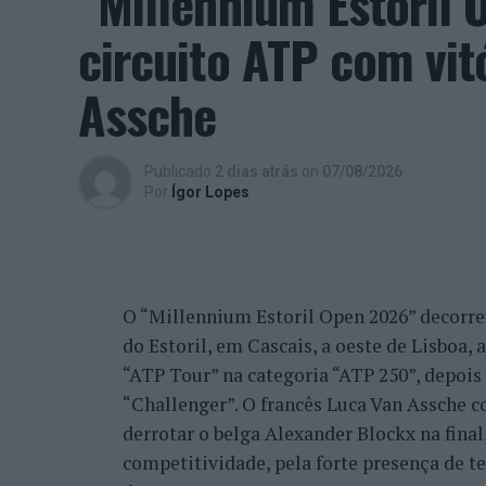
“Millennium Estoril
resposta às experiências.
circuito ATP com vit
“O principal desafio é preservar a capac
pela abundância de informações e pela ráp
Assche
humano permanece, mas o seu desenvolvim
cotidiano”, finalizou Fabiano de Abreu Ag
Publicado
2 dias atrás
on
07/08/2026
Por
Ígor Lopes
Ígor Lopes
O “Millennium Estoril Open 2026” decorreu 
do Estoril, em Cascais, a oeste de Lisboa,
“ATP Tour” na categoria “ATP 250”, depois d
“Challenger”. O francês Luca Van Assche c
derrotar o belga Alexander Blockx na fina
competitividade, pela forte presença de t