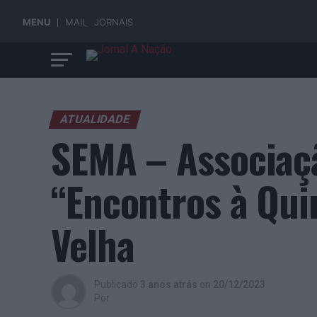
MENU
MAIL
JORNAIS
ATUALIDADE
SEMA – Associaç
“Encontros à Qui
Velha
Publicado
3 anos atrás
on
20/12/2023
Por