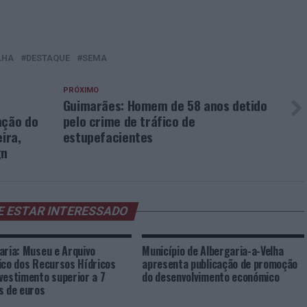
LHA
DESTAQUE
SEMA
PRÓXIMO
Guimarães: Homem de 58 anos detido
ação do
pelo crime de tráfico de
ira,
estupefacientes
gn
E ESTAR INTERESSADO
aria: Museu e Arquivo
Município de Albergaria-a-Velha
ico dos Recursos Hídricos
apresenta publicação de promoção
vestimento superior a 7
do desenvolvimento económico
s de euros