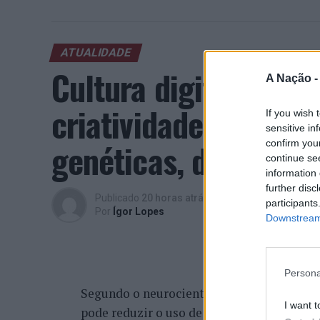
ATUALIDADE
Cultura digital pod
A Nação 
criatividade antes 
If you wish 
sensitive in
genéticas, diz neuroc
confirm you
continue se
information 
further disc
Publicado
20 horas atrás
on
08/08/2026
participants
Por
Ígor Lopes
Downstream 
Persona
Segundo o neurocientista português Fabian
I want t
pode reduzir o uso de capacidades cognit