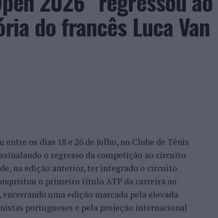
 Open 2026” regressou ao
ória do francês Luca Van
idade de reflexão profunda em um contexto marcado
ida evolução tecnológica. O potencial cognitivo
ento depende de como o cérebro é exercitado no
rela Rodrigues.
entre os dias 18 e 26 de julho, no Clube de Ténis
 assinalando o regresso da competição ao circuito
e, na edição anterior, ter integrado o circuito
onquistou o primeiro título ATP da carreira ao
l, encerrando uma edição marcada pela elevada
enistas portugueses e pela projeção internacional