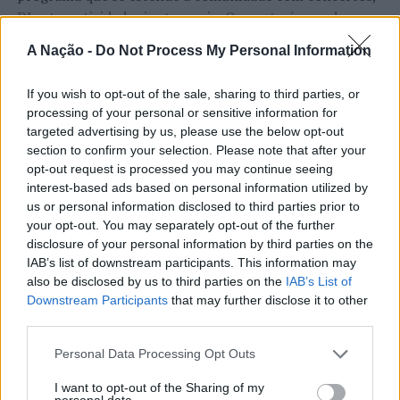
Mandim, que incentivam a partilha, reflexão, conversa e
DJ sets e atividades junto ao rio. O evento é uma das
trocas de informação e experiências sobre a doença e
etapas do Nortada Ocean Rides, circuito que em 2026
tratamentos.
A Nação -
Do Not Process My Personal Information
passa também por Sines, Peniche, Viana do Castelo, Vila
Nova de Milfontes e Ericeira.
Mas, o que é a Fibromialgia?
If you wish to opt-out of the sale, sharing to third parties, or
CONTINUAR A LER
processing of your personal or sensitive information for
A iniciativa pretende aproximar a prática dos desportos
Segundo a Sociedade Portuguesa de Reumatologia, a
targeted advertising by us, please use the below opt-out
de vento das comunidades costeiras, promovendo o
Fibromialgia caracteriza-se “por queixas dolorosas
section to confirm your selection. Please note that after your
território através do mar e das suas condições naturais.
opt-out request is processed you may continue seeing
neuromusculares difusas […] acompanham também as
ATUALIDADE
Nas palavras de Pedro Mota, De todas as etapas do
interest-based ads based on personal information utilized by
dores a fadiga, as perturbações do sono e os distúrbios
Cinco projetos de Cascais finalistas
Nortada Ocean Rides, este evento é o que mais precisa
us or personal information disclosed to third parties prior to
emocionais”.
your opt-out. You may separately opt-out of the further
da “nortada” como apoio, porque sem vento não há
em iniciativa europeia
disclosure of your personal information by third parties on the
kitesurf.
A Fibromialgia foi reconhecida pela Organização
IAB’s list of downstream participants. This information may
Mundial de Saúde em 1992, com o código CID 10 –
Publicado
1 dia atrás
on
05/08/2026
also be disclosed by us to third parties on the
IAB’s List of
A presença da Nortada vai mais uma vez, alem da
Por
Ígor Lopes
M79.7. Em Portugal foi reconhecida, em 2003 pela
Downstream Participants
that may further disclose it to other
competição. O que queremos é fazer parte deste
Direção Geral da Saúde através da Circular Informativa
third parties.
movimento que promove o encontro entre atletas,
nº 27/DGCG de 03/06/2003; Direção-Geral da Saúde –
visitantes e a comunidade local. Que a marca Nortada
Personal Data Processing Opt Outs
Norma nº 017/2016 – 27/12/2016 –
Vencedores serão anunciados no “Innovation in Politics
esteja presente de uma forma natural e quase obvia,
Atualização 13/07/2017 – Abordagem Diagnóstica
I want to opt-out of the Sharing of my
Awards,” a 30 de outubro de 2026, no Centro de
valorizando o património natural e a relação de
personal data.