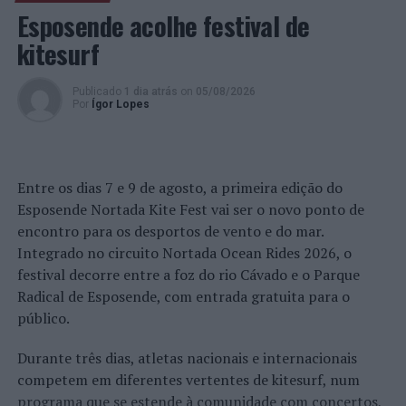
primeira Escola de Enfermagem. Nightingale passou os
Esposende acolhe festival de
últimos 50 anos da sua vida acamada, uma vez que
kitesurf
sofreu de uma doença crónica e muitos dos seus
sintomas eram semelhantes (seriam mais tarde
Publicado
1 dia atrás
on
05/08/2026
identificados) aos da Fibromialgia e da Síndrome de
Por
Ígor Lopes
Fadiga Crónica/Esclerose Múltipla.
A Fibromialgia é considerada uma doença do sistema
nervoso central, acompanhada pelas especialidades de
Entre os dias 7 e 9 de agosto, a primeira edição do
Neurologia, Reumatologia, com uma equipa
Esposende Nortada Kite Fest vai ser o novo ponto de
multidisciplinar e requer tratamentos de reabilitação
encontro para os desportos de vento e do mar.
permanentes, uma vez que os doentes apresentam
Integrado no circuito Nortada Ocean Rides 2026, o
lentificação motora e cognitiva.
festival decorre entre a foz do rio Cávado e o Parque
Radical de Esposende, com entrada gratuita para o
A página
www.fibromialgiaemportugal.pt
é destinada a
público.
pessoas que sofrem de fibromialgia em Portugal e tem
como objetivos a defesa e promoção dos direitos e
Durante três dias, atletas nacionais e internacionais
interesses das pessoas com Fibromialgia-Dor e suas
competem em diferentes vertentes de kitesurf, num
famílias. A página é gerida por Ana dos Santos e Jorge
programa que se estende à comunidade com concertos,