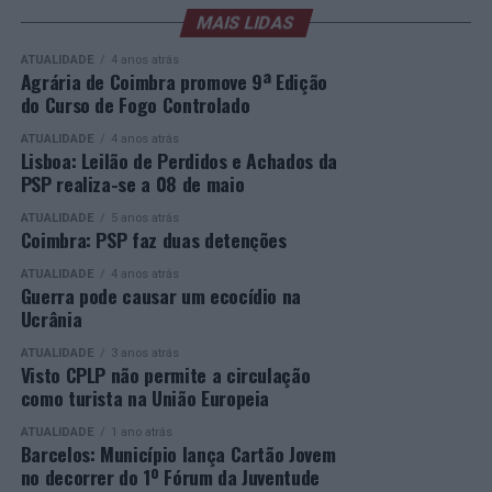
sociedade civil e empresas. Segue-se, à noite, a Gala de
MAIS LIDAS
respostas educativas capazes de dar uma segunda
Entrega dos Prémios, durante a qual serão anunciados
oportunidade a quem pretende concluir o ensino
ATUALIDADE
4 anos atrás
os vencedores de cada categoria, estando prevista a
secundário e reforçar as suas competências pessoais e
Agrária de Coimbra promove 9ª Edição
do Curso de Fogo Controlado
presença de mais de 500 participantes.
profissionais.
ATUALIDADE
4 anos atrás
Mais informações em:
Durante a cerimónia foi ainda reconhecido o trabalho
Lisboa: Leilão de Perdidos e Achados da
https://awards.innovationinpolitics.eu/
desenvolvido por toda a equipa de formadores e
PSP realiza-se a 08 de maio
colaboradores da ETG, cujo empenho foi determinante
ATUALIDADE
5 anos atrás
para o sucesso desta edição do Curso EFA.
Coimbra: PSP faz duas detenções
ATUALIDADE
4 anos atrás
A Escola de Tecnologia e Gestão de Barcelos continua a
Guerra pode causar um ecocídio na
afirmar-se como uma referência na formação
Ucrânia
profissional e na qualificação de adultos, contribuindo
ATUALIDADE
3 anos atrás
para o desenvolvimento de competências, o aumento da
Visto CPLP não permite a circulação
empregabilidade e a valorização do capital humano do
como turista na União Europeia
concelho e da região.
ATUALIDADE
1 ano atrás
Barcelos: Município lança Cartão Jovem
A Empresa Municipal de Educação e Cultura de Barcelos
no decorrer do 1º Fórum da Juventude
felicita todos os diplomados por esta importante