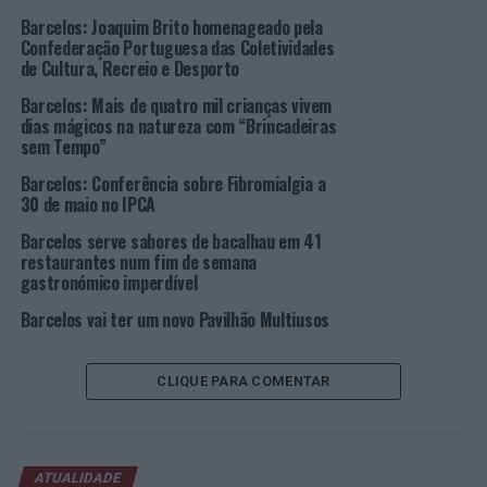
“Na sociedade atual é importante desmistificar e
Barcelos: Joaquim Brito homenageado pela
diminuir o estigma associado a esta doença invisível e
Confederação Portuguesa das Coletividades
incapacitante. A fibromialgia é uma condição complexa
de Cultura, Recreio e Desporto
e multifacetada, que afeta cada pessoa de forma
Barcelos: Mais de quatro mil crianças vivem
diferente, impactando negativamente o sistema
dias mágicos na natureza com “Brincadeiras
imunológico da pessoa. Abordar e discutir a importância
sem Tempo”
de uma abordagem holística no tratamento da
Barcelos: Conferência sobre Fibromialgia a
fibromialgia torna-se fulcral. Sabemos que a fibromialgia
30 de maio no IPCA
pode ter efeitos significativos nas pessoas e que muitas
Barcelos serve sabores de bacalhau em 41
vezes há falta de compreensão desta condição e dos seus
restaurantes num fim de semana
sintomas, o que poderá levar à estigmatização e ao
gastronómico imperdível
preconceito. Estes últimos, por sua vez, afetam a
Barcelos vai ter um novo Pavilhão Multiusos
autoestima e a saúde mental das pessoas que vivem com
fibromialgia”, sublinha a organização.
CLIQUE PARA COMENTAR
A data 12 de maio, Dia Mundial da Fibromialgia, foi
escolhida para lembrar o aniversário de Florence
Nightingale, uma enfermeira inglesa do exército
britânico que melhorou a assistência médica e fundou a
ATUALIDADE