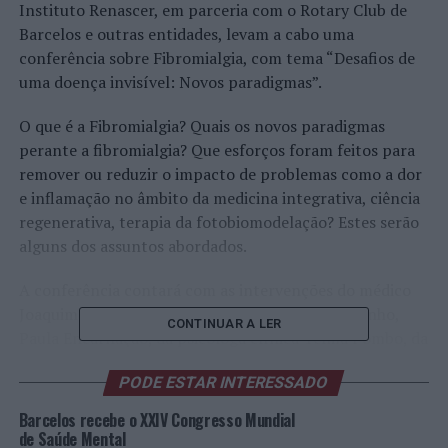
Instituto Renascer, em parceria com o Rotary Club de
Barcelos e outras entidades, levam a cabo uma
conferência sobre Fibromialgia, com tema “Desafios de
uma doença invisível: Novos paradigmas”.
O que é a Fibromialgia? Quais os novos paradigmas
perante a fibromialgia? Que esforços foram feitos para
remover ou reduzir o impacto de problemas como a dor
e inflamação no âmbito da medicina integrativa, ciência
regenerativa, terapia da fotobiomodelação? Estes serão
alguns dos assuntos abordados.
A conferência contará com as intervenções do médico
Joaquim Sá, da professora da Universidade do Minho,
CONTINUAR A LER
Paula Encarnação, da psicóloga clínica Telma Pombo, da
Especialista em células estaminais, Juliana Oliveira, e do
PODE ESTAR INTERESSADO
Diretor da Fibromialgia em Portugal e Instituto
Renascer, Jorge Mandim.
Barcelos recebe o XXIV Congresso Mundial
de Saúde Mental