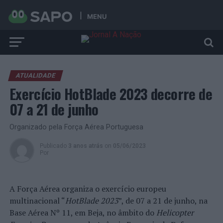
MENU
ATUALIDADE
Exercício HotBlade 2023 decorre de
07 a 21 de junho
Organizado pela Força Aérea Portuguesa
Publicado
3 anos atrás
on
05/06/2023
Por
A Força Aérea organiza o exercício europeu
multinacional “
HotBlade 2023
”, de 07 a 21 de junho, na
Base Aérea Nº 11, em Beja, no âmbito do
Helicopter