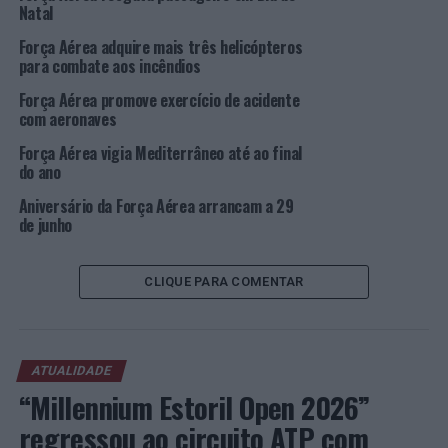
Natal
Imagem: FAP.
Força Aérea adquire mais três helicópteros
para combate aos incêndios
TÓPICOS RELACIONADOS:
Força Aérea promove exercício de acidente
BEJA
DESTAQUE
EXERCÍCIO
FORÇA AÉREA PORTUGUESA
HOTBLADE
com aeronaves
Força Aérea vigia Mediterrâneo até ao final
PRÓXIMO
Festival de Sintra com itinerário musical pelos Palácios
do ano
Aniversário da Força Aérea arrancam a 29
NÃO PERCA
PSP apresenta o livro infantil “Quero ser Polícia”
de junho
CLIQUE PARA COMENTAR
ATUALIDADE
“Millennium Estoril Open 2026”
regressou ao circuito ATP com