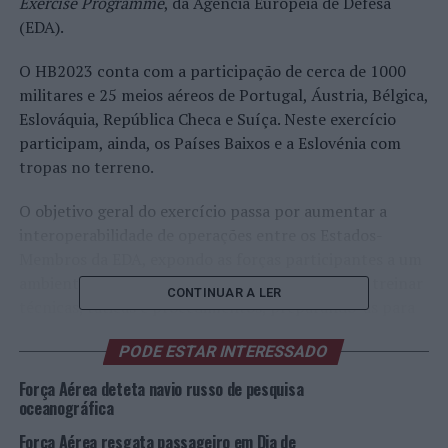
Exercise Programme
, da Agência Europeia de Defesa
(EDA).
O HB2023 conta com a participação de cerca de 1000
militares e 25 meios aéreos de Portugal, Áustria, Bélgica,
Eslováquia, República Checa e Suíça. Neste exercício
participam, ainda, os Países Baixos e a Eslovénia com
tropas no terreno.
O objetivo geral do exercício passa por aumentar a
interoperabilidade de operações entre os Estados-
Membros da EDA, expondo as forças participantes a um
ambiente operacional complexo, no qual podem treinar
CONTINUAR A LER
técnicas, táticas e procedimentos, preparando-as para
os teatros de conflito atuais e missões de apoio
PODE ESTAR INTERESSADO
humanitário.
Força Aérea deteta navio russo de pesquisa
As missões estão planeadas para a zona centro e sul de
oceanográfica
Portugal Continental, com a preocupação de diminuir o
Força Aérea resgata passageiro em Dia de
impacto no meio ambiente e na população.