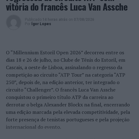
vitória do francês Luca Van Assche
Publicado
14 horas atrás
on
07/08/2026
Por
Ígor Lopes
O “Millennium Estoril Open 2026” decorreu entre os
dias 18 e 26 de julho, no Clube de Ténis do Estoril, em
Cascais, a oeste de Lisboa, assinalando o regresso da
competição ao circuito “ATP Tour” na categoria “ATP
250”, depois de, na edição anterior, ter integrado o
circuito “Challenger”. O francês Luca Van Assche
conquistou o primeiro título ATP da carreira ao
derrotar o belga Alexander Blockx na final, encerrando
uma edição marcada pela elevada competitividade, pela
forte presença de tenistas portugueses e pela projeção
internacional do evento.