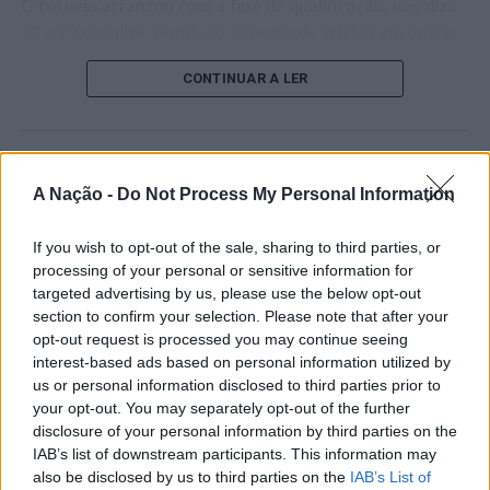
O torneio arrancou com a fase de qualificação, nos dias
18 e 19 de julho, reunindo dezenas de atletas em busca
de um lugar no quadro principal. A cerimónia de
CONTINUAR A LER
abertura contou com a presença do presidente da
Câmara Municipal de Cascais, Nuno Piteira Lopes,
acompanhado pelo executivo municipal, assinalando o
início de uma competição que voltou a colocar o
ATUALIDADE
concelho no centro do calendário internacional do
A Nação -
Do Not Process My Personal Information
Castelo Branco: “Bienal
ténis.
Internacional de Artes e Ofícios”
If you wish to opt-out of the sale, sharing to third parties, or
Apesar das desistências de última hora de jogadores
promete afirmar artesanato,
processing of your personal or sensitive information for
como Casper Ruud (Noruega), Alejandro Davidovich
targeted advertising by us, please use the below opt-out
património e inovação como
Fokina (Espanha) e Matteo Arnaldi (Itália), a prova
section to confirm your selection. Please note that after your
“motores de desenvolvimento
apresentou um quadro competitivo de elevado nível,
opt-out request is processed you may continue seeing
interest-based ads based on personal information utilized by
liderado pelo russo Andrey Rublev, primeiro cabeça de
económico e cultural” do município
us or personal information disclosed to third parties prior to
série, pelo italiano Luciano Darderi, pelo chileno
português
your opt-out. You may separately opt-out of the further
Alejandro Tabilo e pelo belga Alexander Blockx.
disclosure of your personal information by third parties on the
Um dos momentos mais aguardados da semana foi
IAB’s list of downstream participants. This information may
Publicado
20 horas atrás
on
07/08/2026
também o regresso do suíço Stan Wawrinka ao Estoril,
also be disclosed by us to third parties on the
IAB’s List of
Por
Ígor Lopes