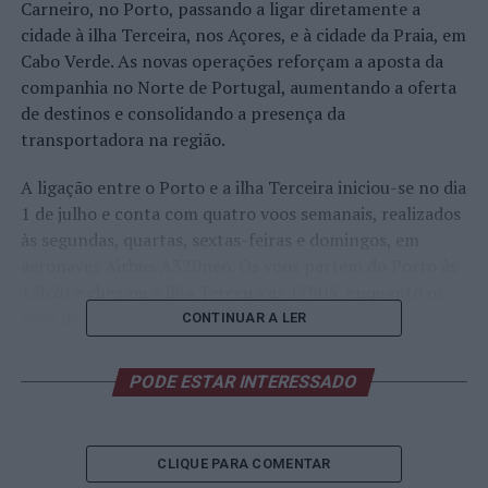
Carneiro, no Porto, passando a ligar diretamente a
cidade à ilha Terceira, nos Açores, e à cidade da Praia, em
Cabo Verde. As novas operações reforçam a aposta da
companhia no Norte de Portugal, aumentando a oferta
de destinos e consolidando a presença da
transportadora na região.
A ligação entre o Porto e a ilha Terceira iniciou-se no dia
1 de julho e conta com quatro voos semanais, realizados
às segundas, quartas, sextas-feiras e domingos, em
aeronaves Airbus A320neo. Os voos partem do Porto às
15h20 e chegam à ilha Terceira às 17h05, enquanto os
voos de regresso descolam da ilha às 17h55, às
CONTINUAR A LER
segundas-feiras e domingos, e às 18h10, às quartas e
sextas-feiras, aterrando no Porto entre as 21h25 e as
PODE ESTAR INTERESSADO
21h40.
No dia seguinte, 2 de julho, a TAP inaugurou a nova rota
CLIQUE PARA COMENTAR
entre o Porto e a cidade da Praia, capital de Cabo Verde,