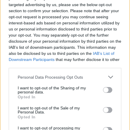
objetivos que traçou quando iniciou o seu percurso no
“reforçar inteligência sobre
de cidadãos mais inclusivas
targeted advertising by us, please use the below opt-out
setor imobiliário. O empresário considera que o
comércio exterior”
section to confirm your selection. Please note that after your
NÃO PERCA
reconhecimento conquistado resulta da proximidade
Portugal envia ajuda humanitária para a Venezuela e
opt-out request is processed you may continue seeing
com a comunidade e da capacidade de apoiar não apenas
inicia nova fase de resposta após os sismos
interest-based ads based on personal information utilized by
Publicado
12 horas atrás
on
06/08/2026
compradores e vendedores, mas também iniciativas
us or personal information disclosed to third parties prior to
Por
Ígor Lopes
locais e projetos de desenvolvimento regional. Segundo
your opt-out. You may separately opt-out of the further
disclosure of your personal information by third parties on the
explicou, esse envolvimento tem permitido “consolidar a
IAB’s list of downstream participants. This information may
sua presença em vários concelhos da Beira Interior e
also be disclosed by us to third parties on the
IAB’s List of
alargar a atividade além-fronteiras”.
O Governo do Estado do Rio de Janeiro, Brasil, solicitou
Downstream Participants
that may further disclose it to other
o apoio técnico da Fundação de Comércio Exterior e
third parties.
“O meu sentimento é de promessa cumprida, promessa
Relações Internacionais (FUNCEX) para “desenvolver
conquistada e é isto que eu faço. Aquilo que eu cumpro,
instrumentos de análise, acompanhamento e divulgação
Personal Data Processing Opt Outs
para mim, é glorioso, na medida em que as pessoas
do desempenho” do comércio exterior fluminense. A
I want to opt-out of the Sharing of my
sentem a satisfação, tal como eu, de todo o trabalho que
proposta consta do Ofício SubRI 015/2026, assinado no
personal data.
nós temos feito, no fundo, por uma comunidade que é
Opted In
último dia 21 de julho pelo subsecretário de Relações
grande, não só pela Covilhã, Belmonte, Fundão,
Internacionais, Bruno de Queiroz Costa, e encaminhado
I want to opt-out of the Sale of my
Manteigas, tenho feito um trabalho de divulgação e de
ao presidente da Fundação, Antonio Carlos da Silveira
Personal Data.
Opted In
ação”, descreveu este consultor, que acrescentou que
Pinheiro.
esse reconhecimento se reflete igualmente na confiança
I want to opt-out of processing my