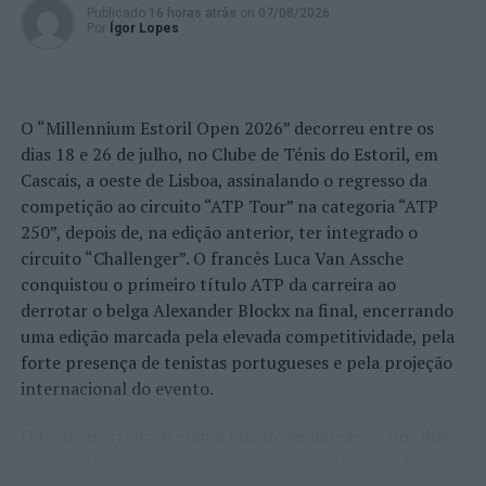
Publicado
16 horas atrás
on
07/08/2026
Por
Ígor Lopes
O “Millennium Estoril Open 2026” decorreu entre os
dias 18 e 26 de julho, no Clube de Ténis do Estoril, em
Cascais, a oeste de Lisboa, assinalando o regresso da
competição ao circuito “ATP Tour” na categoria “ATP
250”, depois de, na edição anterior, ter integrado o
circuito “Challenger”. O francês Luca Van Assche
conquistou o primeiro título ATP da carreira ao
derrotar o belga Alexander Blockx na final, encerrando
uma edição marcada pela elevada competitividade, pela
forte presença de tenistas portugueses e pela projeção
internacional do evento.
O torneio arrancou com a fase de qualificação, nos dias
18 e 19 de julho, reunindo dezenas de atletas em busca