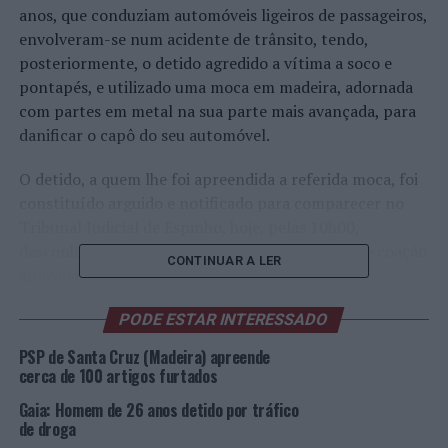
anos, que conduziam automóveis ligeiros de passageiros,
envolveram-se num acidente de trânsito, tendo,
posteriormente, o detido agredido a vítima a soco e
pontapés, e utilizado uma moca em madeira, adornada
com partes em metal na sua parte mais avançada, para
danificar o capô do seu automóvel.
O detido, a quem lhe foi apreendida a referida moca, foi
constituído arguido e notificado para comparecer no
Tribunal Judicial de Espinho, hoje, pelas 10h00,
desconhecendo-se, até ao momento, a medida de coação
CONTINUAR A LER
aplicada.
A PSP relembra que, conforme previsto no artigo 86º,
PODE ESTAR INTERESSADO
da Lei nº 5/2006, de 23 de fevereiro, atualizada pela Lei
PSP de Santa Cruz (Madeira) apreende
nº 50/2019, de 24 de julho, “relativamente à detenção de
cerca de 100 artigos furtados
arma proibida e crime cometido com arma, quem, sem se
Gaia: Homem de 26 anos detido por tráfico
encontrar autorizado, fora das condições legais ou em
de droga
contrário das prescrições da autoridade competente (…)