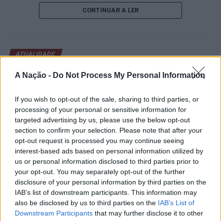
de um lugar no quadro principal. A cerimónia de
CONTINUAR A LER
abertura contou com a presença do presidente da
Câmara Municipal de Cascais, Nuno Piteira Lopes,
acompanhado pelo executivo municipal, assinalando o
início de uma competição que voltou a colocar o
ATUALIDADE
concelho no centro do calendário internacional do
Castelo Branco: “Bienal
ténis.
A Nação -
Do Not Process My Personal Information
Internacional de Artes e Ofícios”
Apesar das desistências de última hora de jogadores
promete afirmar artesanato,
If you wish to opt-out of the sale, sharing to third parties, or
como Casper Ruud (Noruega), Alejandro Davidovich
processing of your personal or sensitive information for
património e inovação como
Fokina (Espanha) e Matteo Arnaldi (Itália), a prova
targeted advertising by us, please use the below opt-out
“motores de desenvolvimento
apresentou um quadro competitivo de elevado nível,
section to confirm your selection. Please note that after your
liderado pelo russo Andrey Rublev, primeiro cabeça de
opt-out request is processed you may continue seeing
económico e cultural” do município
interest-based ads based on personal information utilized by
série, pelo italiano Luciano Darderi, pelo chileno
português
us or personal information disclosed to third parties prior to
Alejandro Tabilo e pelo belga Alexander Blockx.
your opt-out. You may separately opt-out of the further
Um dos momentos mais aguardados da semana foi
disclosure of your personal information by third parties on the
Publicado
23 horas atrás
on
07/08/2026
também o regresso do suíço Stan Wawrinka ao Estoril,
Por
Ígor Lopes
IAB’s list of downstream participants. This information may
integrado na digressão de despedida do antigo vencedor
also be disclosed by us to third parties on the
IAB’s List of
de três torneios do Grand Slam.
Downstream Participants
that may further disclose it to other