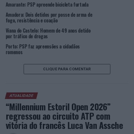
Amarante: PSP apreende bicicleta furtada
trouxer consigo arma branca dissimulada sob a forma de
outro objeto (…) outras armas brancas ou engenhos, ou
Amadora: Dois detidos por posse de arma de
instrumentos sem aplicação definida que possam ser
fogo, resistência e coação
usados como arma de agressão e o seu portador não
Viana do Castelo: Homem de 49 anos detido
justifique a sua posse, é punido com pena de prisão até 4
por tráfico de drogas
anos ou com pena de multa até 480 dias”.
Porto: PSP faz apreensões a cidadãos
romenos
Foto: PSP.
CLIQUE PARA COMENTAR
TÓPICOS RELACIONADOS:
CRIMINALIDADE
DESTAQUE
ESPINHO
PSP
PRÓXIMO
Seixal e Setúbal: PSP faz apreensão de máquinas de
ATUALIDADE
exploração de jogo ilícito
“Millennium Estoril Open 2026”
NÃO PERCA
Gaia: World Of Wine vai ser “Coração de Mudança” nos
regressou ao circuito ATP com
dias 29 e 30 de janeiro
vitória do francês Luca Van Assche