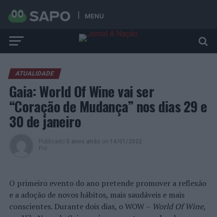
MENU
ATUALIDADE
Gaia: World Of Wine vai ser
“Coração de Mudança” nos dias 29 e
30 de janeiro
Publicado
5 anos atrás
on
14/01/2022
Por
O primeiro evento do ano pretende promover a reflexão
e a adoção de novos hábitos, mais saudáveis e mais
conscientes. Durante dois dias, o WOW –
World Of Wine
,