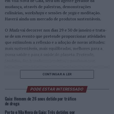
em Vila Nova de Gaia, será um agente gerador da
mudança, através de palestras, demonstrações
culinárias,
workshops
e sessões de
yoga
e meditação.
Haverá ainda um mercado de produtos sustentáveis.
O
Muda
vai decorrer nos dias 29 e 30 de janeiro e trata-
se de um evento que pretende proporcionar atividades
que estimulem a reflexão e a adoção de novas atitudes:
mais sustentáveis, mais equilibradas, melhores para a
nossa saúde e para a saúde do planeta. Pretende,
também, dar a conhecer projetos e produtos que
impactem positivamente a comunidade e que promovam
a sustentabilidade e o bem-estar.
CONTINUAR A LER
O evento funcionará em diversos espaços do WOW, em
PODE ESTAR INTERESSADO
Vila Nova de Gaia, terá um mercado de venda de
produtos sustentáveis, momentos de palestras e
Gaia: Homem de 26 anos detido por tráfico
discussões,
workshops
,
showcooking
, aulas de
yoga
e de
de droga
meditação. É um fim de semana de partilha de ideias, de
Porto e Vila Nova de Gaia: Três detidos por