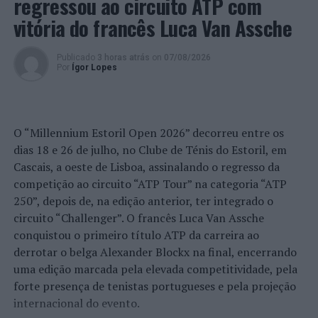
regressou ao circuito ATP com
outros.
vitória do francês Luca Van Assche
Foto: DR.
Publicado
3 horas atrás
on
07/08/2026
Por
Ígor Lopes
TÓPICOS RELACIONADOS:
DESTAQUE
MUDA
VILA NOVA DE GAIA
WORLD OF WINE
PRÓXIMO
Espinho: Homem detido por posse de arma proibida
O “Millennium Estoril Open 2026” decorreu entre os
NÃO PERCA
dias 18 e 26 de julho, no Clube de Ténis do Estoril, em
Sintra promove sessão de técnicas para procura de
Cascais, a oeste de Lisboa, assinalando o regresso da
emprego
competição ao circuito “ATP Tour” na categoria “ATP
250”, depois de, na edição anterior, ter integrado o
circuito “Challenger”. O francês Luca Van Assche
conquistou o primeiro título ATP da carreira ao
derrotar o belga Alexander Blockx na final, encerrando
uma edição marcada pela elevada competitividade, pela
forte presença de tenistas portugueses e pela projeção
internacional do evento.