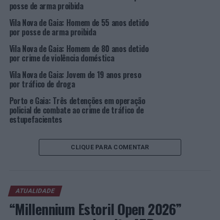
aprendizagens mútuas, de inspiração, para que o novo
posse de arma proibida
ano seja, sempre que possível, um pouco melhor do que
Vila Nova de Gaia: Homem de 55 anos detido
o anterior.
por posse de arma proibida
Vila Nova de Gaia: Homem de 80 anos detido
por crime de violência doméstica
Quem, a partir do dia 15 de janeiro, adquirir um
pack
de
dois ou mais museus, recebe, automaticamente, um
Vila Nova de Gaia: Jovem de 19 anos preso
bilhete para o Muda, para os dois dias do evento. Quem
por tráfico de droga
preferir comprar o bilhete isoladamente para o evento,
Porto e Gaia: Três detenções em operação
pode fazê-lo também em pré-venda no
website
do
policial de combate ao crime de tráfico de
WOW, pelo preço de 20 euros. Neste caso, está incluído
estupefacientes
um bilhete para um museu do WOW à escolha, à exceção
do
Pink Palace
.
CLIQUE PARA COMENTAR
Na programação do evento serão abordados temas
como o veganismo, a criação de hábitos saudáveis, o
papel dos jovens no ativismo contra as alterações
ATUALIDADE
climáticas, maternidade sustentável, saúde mental, mas
“Millennium Estoril Open 2026”
também receitas
detox
, vinhos biológicos, entre muitos