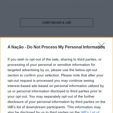
O torneio arrancou com a fase de qualificação, nos dias
18 e 19 de julho, reunindo dezenas de atletas em busca
de um lugar no quadro principal. A cerimónia de
CONTINUAR A LER
abertura contou com a presença do presidente da
Câmara Municipal de Cascais, Nuno Piteira Lopes,
acompanhado pelo executivo municipal, assinalando o
início de uma competição que voltou a colocar o
ATUALIDADE
A Nação -
Do Not Process My Personal Information
concelho no centro do calendário internacional do
Castelo Branco: “Bienal
ténis.
Internacional de Artes e Ofícios”
If you wish to opt-out of the sale, sharing to third parties, or
Apesar das desistências de última hora de jogadores
processing of your personal or sensitive information for
promete afirmar artesanato,
targeted advertising by us, please use the below opt-out
como Casper Ruud (Noruega), Alejandro Davidovich
património e inovação como
section to confirm your selection. Please note that after your
Fokina (Espanha) e Matteo Arnaldi (Itália), a prova
opt-out request is processed you may continue seeing
“motores de desenvolvimento
apresentou um quadro competitivo de elevado nível,
interest-based ads based on personal information utilized by
liderado pelo russo Andrey Rublev, primeiro cabeça de
económico e cultural” do município
us or personal information disclosed to third parties prior to
série, pelo italiano Luciano Darderi, pelo chileno
your opt-out. You may separately opt-out of the further
português
Alejandro Tabilo e pelo belga Alexander Blockx.
disclosure of your personal information by third parties on the
Um dos momentos mais aguardados da semana foi
IAB’s list of downstream participants. This information may
Publicado
10 horas atrás
on
07/08/2026
also be disclosed by us to third parties on the
IAB’s List of