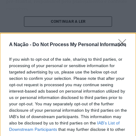
pré-frontal, responsável pelo planejamento e controle
executivo.
O pesquisador afirma que plataformas digitais também
CONTINUAR A LER
estimulam continuamente o sistema de recompensa do
cérebro, favorecendo a fadiga mental, a dificuldade de
manter a atenção e a procrastinação. Na sua visão,
A Nação -
Do Not Process My Personal Information
ATUALIDADE
tarefas inacabadas permanecem ativas na memória e
“Millennium Estoril Open 2026”
aumentam a sensação de sobrecarga, enquanto o stress
If you wish to opt-out of the sale, sharing to third parties, or
prolongado pode elevar os níveis de cortisol e
regressou ao circuito ATP com
processing of your personal or sensitive information for
targeted advertising by us, please use the below opt-out
prejudicar o desempenho cognitivo.
vitória do francês Luca Van Assche
section to confirm your selection. Please note that after your
opt-out request is processed you may continue seeing
Fabiano de Abreu Agrela Rodrigues ressalta que não há
interest-based ads based on personal information utilized by
Publicado
2 dias atrás
on
07/08/2026
evidências de que o ambiente digital provoque mudanças
Por
Ígor Lopes
us or personal information disclosed to third parties prior to
genéticas na espécie humana. A adaptação observada,
your opt-out. You may separately opt-out of the further
afirma, ocorre por meio da neuroplasticidade, processo
disclosure of your personal information by third parties on the
pelo qual os circuitos neurais se reorganizam em
IAB’s list of downstream participants. This information may
resposta às experiências.
O “Millennium Estoril Open 2026” decorreu entre os
also be disclosed by us to third parties on the
IAB’s List of
Downstream Participants
that may further disclose it to other
dias 18 e 26 de julho, no Clube de Ténis do Estoril, em
third parties.