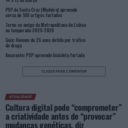
14 a 15 de março
Foto: DR.
PSP de Santa Cruz (Madeira) apreende
cerca de 100 artigos furtados
TÓPICOS RELACIONADOS:
CRIMINALIDADE
DESTAQUE
LISBOA
PSP
Torne-se amigo da Metropolitana de Lisboa
na temporada 2025/2026
PRÓXIMO
Lisboa: 13 Detidos por homicídio na forma tentada,
Gaia: Homem de 26 anos detido por tráfico
ofensas graves, ameaças e tráfico de estupefacientes
de droga
Amarante: PSP apreende bicicleta furtada
NÃO PERCA
Escola de Economia e Gestão da Universidade do Minho
junta antigos alunos
CLIQUE PARA COMENTAR
ATUALIDADE
Cultura digital pode “comprometer”
a criatividade antes de “provocar”
mudanças genéticas, diz