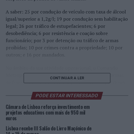
A saber: 25 por condução de veículo com taxa de álcool
igual/superior a 1,2g/l; 19 por condução sem habilitação
legal; 26 por tráfico de estupefacientes; 6 por
desobediência; 6 por resistência e coação sobre
funcionário; por 3 por detenção ou tráfico de armas
proibidas; 10 por crimes contra a propriedade; 10 por
outros; e 16 por mandados.
No âmbito da sua atividade operacional, o Comando
Metropolitano de Lisboa da PSP apreendeu três armas
CONTINUAR A LER
de fogo e cinco armas brancas, bem como 591,19 doses
individuais de haxixe, 182,10 doses individuais de cocaína
PODE ESTAR INTERESSADO
e 97,50 doses individuais de heroína.
Câmara de Lisboa reforça investimento em
Grande parte das intervenções policiais e das detenções
projetos educativos com mais de 950 mil
referidas surgiram a partir da ação diária e preventiva
euros
levada a cabo pelos Polícias.
Lisboa recebe III Salão do Livro Maçónico de