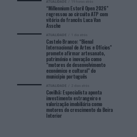
ATUALIDADE
19 horas atrás
“Millennium Estoril Open 2026”
regressou ao circuito ATP com
vitória do francês Luca Van
Assche
ATUALIDADE
1 dia atrás
Castelo Branco: “Bienal
Internacional de Artes e Ofícios”
promete afirmar artesanato,
património e inovação como
“motores de desenvolvimento
económico e cultural” do
município português
ATUALIDADE
2 dias atrás
Covilhã: Especialista aponta
investimento estrangeiro e
valorização imobiliária como
motores do crescimento da Beira
Interior