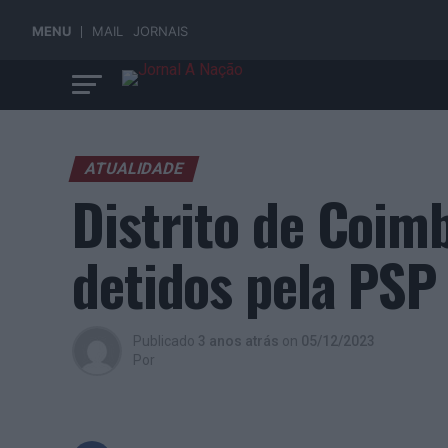
MENU
MAIL
JORNAIS
ATUALIDADE
Distrito de Coim
detidos pela PSP
Publicado
3 anos atrás
on
05/12/2023
Por