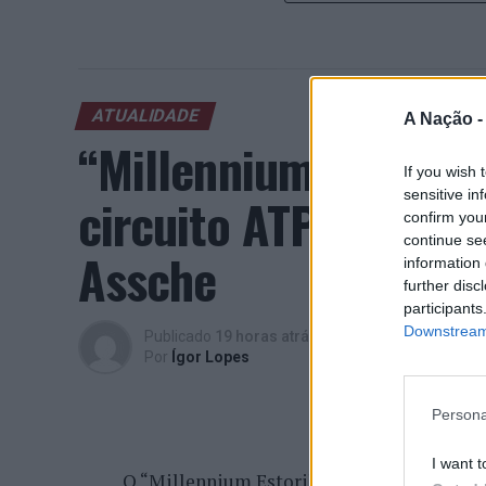
ATUALIDADE
A Nação 
“Millennium Estoril
If you wish 
sensitive in
circuito ATP com vit
confirm you
continue se
Assche
information 
further disc
participants
Downstream 
Publicado
19 horas atrás
on
07/08/2026
Por
Ígor Lopes
Persona
I want t
O “Millennium Estoril Open 2026” decorreu 