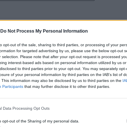
-
Do Not Process My Personal Information
 Open 2026” regressou ao
to opt-out of the sale, sharing to third parties, or processing of your per
formation for targeted advertising by us, please use the below opt-out s
ória do francês Luca Van
r selection. Please note that after your opt-out request is processed y
eing interest-based ads based on personal information utilized by us or
disclosed to third parties prior to your opt-out. You may separately opt-
losure of your personal information by third parties on the IAB’s list of
. This information may also be disclosed by us to third parties on the
IA
Participants
that may further disclose it to other third parties.
l Data Processing Opt Outs
o opt-out of the Sharing of my personal data.
entre os dias 18 e 26 de julho, no Clube de Ténis