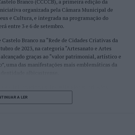
astelo Branco (CCCCB), a primeira edição da
nde acabou eliminado pelo italiano Luciano
, iniciativa organizada pela Câmara Municipal de
ts.
seus e Cultura, e integrada na programação do
onal no quadro principal, iniciou a participação
erá entre 3 e 6 de setembro.
o Luz, acabando, contudo, por ser eliminado na
e Castelo Branco na “Rede de Cidades Criativas da
és Burruchaga, num encontro disputado em três
ubro de 2023, na categoria “Artesanato e Artes
alcançado graças ao “valor patrimonial, artístico e
 despediram-se na ronda inaugural. Rocha foi
co”, uma das manifestações mais emblemáticas da
quanto Ferreira Silva discutiu a passagem à
identidade albicastrense.
o francês Luca Van Assche, que acabaria por
ais e internacionais, investigadores, artesãos,
públicos, instituições de ensino superior e
i o português que mais longe chegou, alcançando o
TINUAR A LER
riativas da UNESCO” discutirão políticas públicas,
 derrotado por Gonzalo Bueno. João Domingues,
lização, cooperação entre territórios,
cha não conseguiram ultrapassar a primeira ronda
vação geracional e o papel das artes e dos ofícios
o económico, turístico e cultural”.
 o primeiro título ATP da carreira