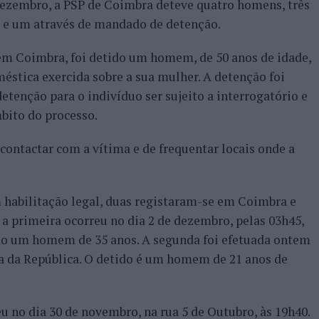
dezembro, a PSP de Coimbra deteve quatro homens, três
 e um através de mandado de detenção.
 em Coimbra, foi detido um homem, de 50 anos de idade,
éstica exercida sobre a sua mulher. A detenção foi
tenção para o indivíduo ser sujeito a interrogatório e
bito do processo.
e contactar com a vítima e de frequentar locais onde a
 habilitação legal, duas registaram-se em Coimbra e
a primeira ocorreu no dia 2 de dezembro, pelas 03h45,
tido um homem de 35 anos. A segunda foi efetuada ontem
ça da República. O detido é um homem de 21 anos de
u no dia 30 de novembro, na rua 5 de Outubro, às 19h40.