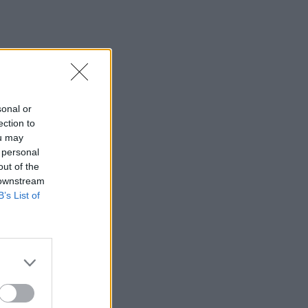
sonal or
ection to
ou may
 personal
out of the
 downstream
B’s List of