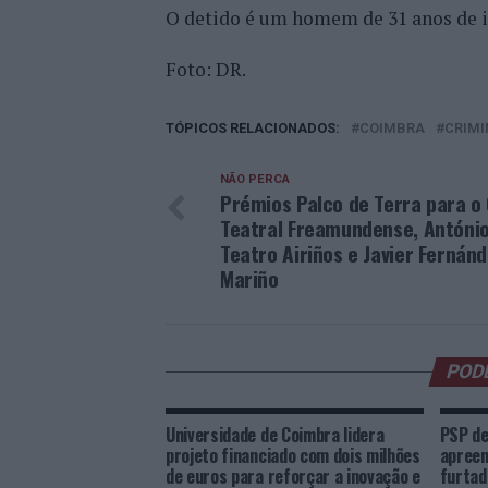
O detido é um homem de 31 anos de i
Foto: DR.
TÓPICOS RELACIONADOS:
COIMBRA
CRIMI
NÃO PERCA
Prémios Palco de Terra para o
Teatral Freamundense, António
Teatro Airiños e Javier Fernán
Mariño
POD
Universidade de Coimbra lidera
PSP de
projeto financiado com dois milhões
apreen
de euros para reforçar a inovação e
furtad