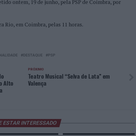
tido ontem, 19 de junho, pela PSP de Coimbra, por
ra Rio, em Coimbra, pelas 11 horas.
NALIDADE
DESTAQUE
PSP
PRÓXIMO
do
Teatro Musical “Selva de Lata” em
o Alto
Valença
a
E ESTAR INTERESSADO