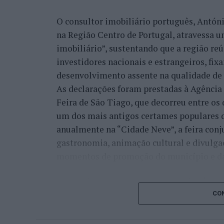
integrar a “Rede de Cidades Criativas da
O consultor imobiliário português, António
“A ‘Bienal de Artes e Ofícios’ vem na lin
na Região Centro de Portugal, atravessa 
participação do município de Castelo Bra
imobiliário”, sustentando que a região re
programação que está alocada a esta chan
investidores nacionais e estrangeiros, fi
desenvolvimento desta ‘Bienal Internaciona
desenvolvimento assente na qualidade de v
que aproveitou para recordar que o munic
As declarações foram prestadas à Agênci
internacionais associadas à distinção da
Feira de São Tiago, que decorreu entre os 
um dos mais antigos certames populares d
“Já se fizeram outras atividades, nomead
anualmente na “Cidade Neve”, a feira conj
Criativas e Desenvolvimento Sustentável’
gastronomia, animação cultural e divulga
e, agora, este foi o desenvolvimento natur
momentos de promoção do município e da 
cidades criativas”, sustentou.
Para António Carlos, o crescimento alcan
Na sua perspetiva, mais do que organizar 
cumprimento dos objetivos que traçou quan
CON
em “criar um espaço permanente de diálogo
empresário considera que o reconhecimen
promovendo a “circulação de conhecimento 
comunidade e da capacidade de apoiar n