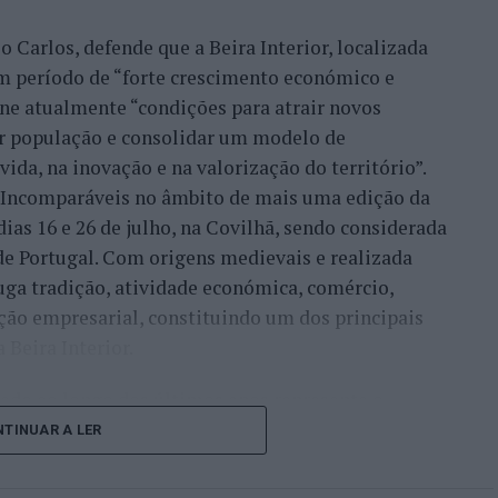
 UNESCO”.
 Carlos, defende que a Beira Interior, localizada
ha de continuidade do desenvolvimento desta
um período de “forte crescimento económico e
nco na ‘Rede das Cidades Criativas’. Temos uma
úne atualmente “condições para atrair novos
cela e, dentro dessa programação, está também o
xar população e consolidar um modelo de
l de Artes e Ofícios’”, referiu esta responsável,
ida, na inovação e na valorização do território”.
ípio já promoveu anteriormente outras iniciativas
a Incomparáveis no âmbito de mais uma edição da
 UNESCO.
dias 16 e 26 de julho, na Covilhã, sendo considerada
e Portugal. Com origens medievais e realizada
amente o ‘Encontro Internacional de Cidades
uga tradição, atividade económica, comércio,
, o ‘Fórum Ibero-Americano das Cidades Criativas’
ção empresarial, constituindo um dos principais
al das atividades que estão muito ligadas às
Beira Interior.
çado ao longo dos últimos anos representa o
um congresso especializado, o objetivo consiste
do iniciou o seu percurso no setor imobiliário. O
TINUAR A LER
 entre cidades, instituições e especialistas”,
to conquistado resulta da proximidade com a
e a partilha de experiências”.
ão apenas compradores e vendedores, mas também