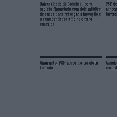
Universidade de Coimbra lidera
PSP de
projeto financiado com dois milhões
apreen
de euros para reforçar a inovação e
furtad
o empreendedorismo no ensino
superior
Amarante: PSP apreende bicicleta
Amador
furtada
arma d