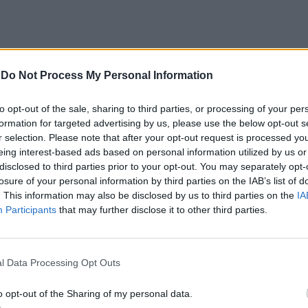
-
Do Not Process My Personal Information
to opt-out of the sale, sharing to third parties, or processing of your per
ro de Portugal, acolhe, nos dias 4 e 5 de setembro,
formation for targeted advertising by us, please use the below opt-out s
astelo Branco (CCCCB), a primeira edição da
r selection. Please note that after your opt-out request is processed y
, iniciativa organizada pela Câmara Municipal de
eing interest-based ads based on personal information utilized by us or
seus e Cultura, e integrada na programação do
disclosed to third parties prior to your opt-out. You may separately opt-
losure of your personal information by third parties on the IAB’s list of
erá entre 3 e 6 de setembro.
. This information may also be disclosed by us to third parties on the
IA
Participants
that may further disclose it to other third parties.
e Castelo Branco na “Rede de Cidades Criativas da
ubro de 2023, na categoria “Artesanato e Artes
alcançado graças ao “valor patrimonial, artístico e
l Data Processing Opt Outs
co”, uma das manifestações mais emblemáticas da
identidade albicastrense.
o opt-out of the Sharing of my personal data.