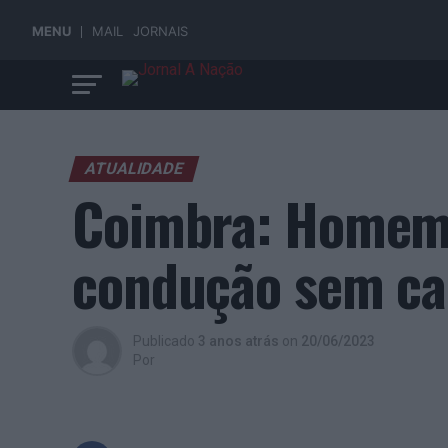
MENU
MAIL
JORNAIS
ATUALIDADE
Coimbra: Homem 
condução sem ca
Publicado
3 anos atrás
on
20/06/2023
Por