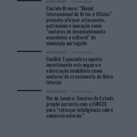
ATUALIDADE
5 horas atrás
Castelo Branco: “Bienal
Internacional de Artes e Ofícios”
promete afirmar artesanato,
património e inovação como
“motores de desenvolvimento
económico e cultural” do
município português
ATUALIDADE
22 horas atrás
Covilhã: Especialista aponta
investimento estrangeiro e
valorização imobiliária como
motores do crescimento da Beira
Interior
ATUALIDADE
22 horas atrás
Rio de Janeiro: Governo do Estado
propõe parceria com a FUNCEX
para “reforçar inteligência sobre
comércio exterior”