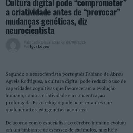
Cultura digital pode “comprometer”
limitado de vagas.
a criatividade antes de “provocar”
Imagem: CIM-AM.
mudanças genéticas, diz
neurocientista
TÓPICOS RELACIONADOS:
AUGUSTO SANTOS SILVA
CIM ALTO MINHO
DESTAQUE
FÓRUM
JUVENTUDE
VIANA DO CASTELO
Publicado
2 dias atrás
on
08/08/2026
Por
Ígor Lopes
PRÓXIMO
Coimbra: Homem de 20 anos detido por condução sem
carta
Segundo o neurocientista português Fabiano de Abreu
NÃO PERCA
Estudo sobre turismo nas áreas protegidas vai ser
Agrela Rodrigues, a cultura digital pode reduzir o uso de
apresentado na Universidade do Minho
capacidades cognitivas que favoreceram a evolução
humana, como a criatividade e a concentração
prolongada. Essa redução pode ocorrer antes que
qualquer alteração genética aconteça.
De acordo com o especialista, o cérebro humano evoluiu
em um ambiente de escassez de estímulos, mas hoje