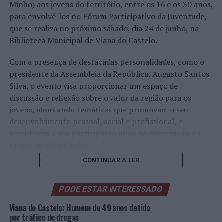
Minho) aos jovens do território, entre os 16 e os 30 anos,
para envolvê-los no Fórum Participativo da Juventude,
que se realiza no próximo sábado, dia 24 de junho, na
Biblioteca Municipal de Viana do Castelo.
Com a presença de destacadas personalidades, como o
presidente da Assembleia da República, Augusto Santos
Silva, o evento visa proporcionar um espaço de
discussão e reflexão sobre o valor da região para os
jovens, abordando temáticas que promovam o seu
desenvolvimento pessoal, social e profissional, e
incentivem a sua participação ativa na construção do
futuro do Alto Minho.
CONTINUAR A LER
Manoel Batista Calçada, presidente do Conselho
Intermunicipal da CIM Alto Minho, fará a sessão de
PODE ESTAR INTERESSADO
abertura, juntamente com Carlos Rodrigues, presidente
do IPVC (Instituto Politécnico de Viana do Castelo), e
Viana do Castelo: Homem de 49 anos detido
Vítor Pataco, presidente do Conselho Diretivo do IPDJ
por tráfico de drogas