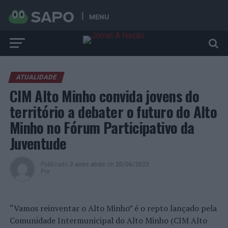
MENU
ATUALIDADE
CIM Alto Minho convida jovens do
território a debater o futuro do Alto
Minho no Fórum Participativo da
Juventude
Publicado
3 anos atrás
on
20/06/2023
Por
“Vamos reinventar o Alto Minho” é o repto lançado pela
Comunidade Intermunicipal do Alto Minho (CIM Alto