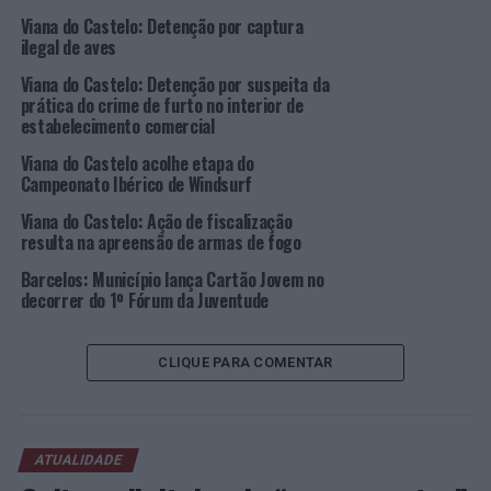
(Instituto Português do Desporto e Juventude).
Viana do Castelo: Detenção por captura
ilegal de aves
Durante o fórum, serão discutidos temas relevantes
Viana do Castelo: Detenção por suspeita da
para a juventude, com a participação de ex-alunos do
prática do crime de furto no interior de
Alto Minho que se destacaram a nível nacional e
estabelecimento comercial
internacional em diversas áreas. Entre os convidados
Viana do Castelo acolhe etapa do
estão Joana Moscoso, da
Native Scientist
, Ricardo
Campeonato Ibérico de Windsurf
Conde, da Agência Espacial Portugal, Zara Quiroga, da
Lisbon Foodguide
, e Manuel Barbosa Pereira, aluno de
Viana do Castelo: Ação de fiscalização
resulta na apreensão de armas de fogo
mestrado em Finanças da Nova
School of Businnes and
Economics
, distinguido com o Prémio Professor Jacinto
Barcelos: Município lança Cartão Jovem no
Nunes concedido anualmente pelo Banco de Portugal
decorrer do 1º Fórum da Juventude
aos alunos com a melhor classificação na licenciatura
em Economia. A conclusão dos trabalhos ficará a cargo
CLIQUE PARA COMENTAR
de Augusto Santos Silva.
O programa completo e o formulário de inscrição estão
disponíveis no
site
da CIM Alto Minho, em
www.cim-
ATUALIDADE
altominho.pt
. A inscrição é obrigatória dado o número