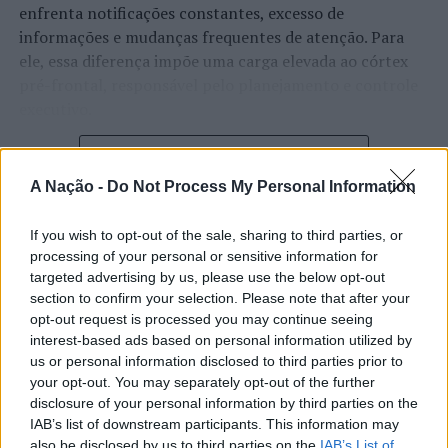
enfrenta notificações constantes, excesso de
informações e mudanças frequentes de atenção. Para
ele, essa diferença impõe uma carga elevada ao córtex
pré-frontal, responsável pelo planejamento e controle
executivo.
O pesquisador afirma que plataformas digitais também
CONTINUAR A LER
estimulam continuamente o sistema de recompensa do
A Nação -
Do Not Process My Personal Information
cérebro, favorecendo a fadiga mental, a dificuldade de
manter a atenção e a procrastinação. Na sua visão,
If you wish to opt-out of the sale, sharing to third parties, or
ATUALIDADE
tarefas inacabadas permanecem ativas na memória e
processing of your personal or sensitive information for
“Millennium Estoril Open 2026”
aumentam a sensação de sobrecarga, enquanto o stress
targeted advertising by us, please use the below opt-out
prolongado pode elevar os níveis de cortisol e
regressou ao circuito ATP com
section to confirm your selection. Please note that after your
prejudicar o desempenho cognitivo.
opt-out request is processed you may continue seeing
vitória do francês Luca Van Assche
interest-based ads based on personal information utilized by
us or personal information disclosed to third parties prior to
Fabiano de Abreu Agrela Rodrigues ressalta que não há
your opt-out. You may separately opt-out of the further
Publicado
3 dias atrás
on
07/08/2026
evidências de que o ambiente digital provoque mudanças
Por
Ígor Lopes
disclosure of your personal information by third parties on the
genéticas na espécie humana. A adaptação observada,
IAB’s list of downstream participants. This information may
afirma, ocorre por meio da neuroplasticidade, processo
also be disclosed by us to third parties on the
IAB’s List of