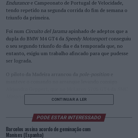
Endurance
e Campeonato de Portugal de Velocidade,
tendo repetido na segunda corrida do fim de semana o
triunfo da primeira.
Foi num
Circuito del Jarama
apinhado de adeptos que a
dupla do BMW M4 GT4 da
Speedy Motorsport
conseguiu
o seu segundo triunfo do dia e da temporada que, no
entanto, exigiu um trabalho afincado para que pudesse
ser lograda.
O piloto da Madeira arrancou da
pole-position
e
manteve o comando no arranque levando consigo
Alejandro Geppert, que no McLaren 570S GT4 da
SMC
Motorsport
perseguiu o líder.
CONTINUAR A LER
O jovem espanhol estava determinado em pressionar o
seu adversário de modo a poder passar para a liderança,
PODE ESTAR INTERESSADO
mas Francisco Abreu nunca cedeu e terminou o seu
Barcelos assina acordo de geminação com
turno de condução no primeiro posto, muito embora o
Manises (Espanha)