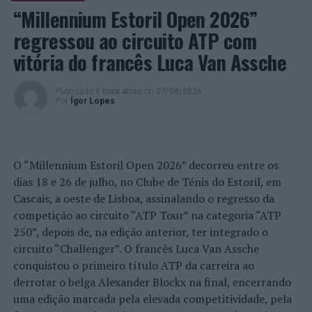
desfeitear o lituano do McLaren, assegurando o segundo
“Millennium Estoril Open 2026”
posto, tal como acontecera na primeira corrida da
regressou ao circuito ATP com
jornada. Ainda assim, a dupla do McLaren conquistou o
seu melhor resultado da temporada, ao assegurar o
vitória do francês Luca Van Assche
degrau mais baixo do pódio.
Publicado
1 hora atrás
on
07/08/2026
Manuel Gião e Carlos Vieira pareciam ser capazes de
Por
Ígor Lopes
lutar pelos lugares do pódio, tendo o Campeão em
título assinado a melhor volta da corrida. No entanto,
desentendeu-se com Miguel Nabais, quando tentava
dobrar o piloto do Porsche Cayman GT4 Clubsport, o
O “Millennium Estoril Open 2026” decorreu entre os
que resultou no abandono do piloto da
dias 18 e 26 de julho, no Clube de Ténis do Estoril, em
Speedy
Motorsport
Cascais, a oeste de Lisboa, assinalando o regresso da
e no atraso definitivo do recruta da
Racar
Motorsport
competição ao circuito “ATP Tour” na categoria “ATP
que ficou em décimo da geral, sexto da GT4
Pro.
250”, depois de, na edição anterior, ter integrado o
circuito “Challenger”. O francês Luca Van Assche
Alberto de Martín e Nil Montserrat, num Mercedes-
conquistou o primeiro título ATP da carreira ao
AMG da
NM Racing
, foram, uma vez mais, os mais fortes
derrotar o belga Alexander Blockx na final, encerrando
da GT4 Bronze, tendo chegado a incomodar os quatro
uma edição marcada pela elevada competitividade, pela