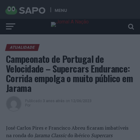
MENU
ATUALIDADE
Campeonato de Portugal de
Velocidade – Supercars Endurance:
Corrida empolga o muito público em
Jarama
Publicado
3 anos atrás
on
12/06/2023
Por
José Carlos Pires e Francisco Abreu ficaram imbatíveis
na ronda do
Jarama Classic
do ibérico
Supercars