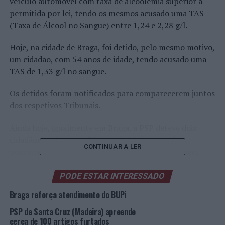
veículo automóvel com taxa de alcoolemia superior à
permitida por lei, tendo os mesmos acusado uma TAS
(Taxa de Álcool no Sangue) entre 1,24 e 2,28 g/l.
Hoje, na cidade de Braga, foi detido, pelo mesmo motivo,
um cidadão, com 54 anos de idade, tendo acusado uma
TAS de 1,33 g/l no sangue.
Os detidos foram notificados para comparecerem juntos
dos respetivos Tribunais.
Ainda hoje, igualmente em Braga, a PSP deteve dois
cidadãos, ambos com 39 anos de idade, por não
CONTINUAR A LER
possuírem qualquer documento que os habilitassem
para o exercício da condução.
PODE ESTAR INTERESSADO
Os detidos foram notificados para comparecerem no
Braga reforça atendimento do BUPi
Tribunal Judicial da Comarca de Braga.
PSP de Santa Cruz (Madeira) apreende
Foto: DR.
cerca de 100 artigos furtados