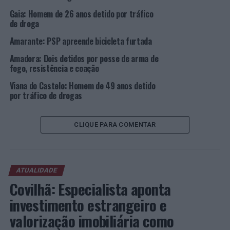
Gaia: Homem de 26 anos detido por tráfico
de droga
TÓPICOS RELACIONADOS:
BRAGA
CRIMINALIDADE
DESTAQUE
PSP
VILA NOVA DE FAMALICÃO
Amarante: PSP apreende bicicleta furtada
PRÓXIMO
Amadora: Dois detidos por posse de arma de
Braga: PSP faz uma detenção por desobediência
fogo, resistência e coação
NÃO PERCA
Viana do Castelo: Homem de 49 anos detido
23ª Meia Maratona Manuela Machado leva “festa do
por tráfico de drogas
atletismo” a Viana do Castelo
CLIQUE PARA COMENTAR
ATUALIDADE
Covilhã: Especialista aponta
investimento estrangeiro e
valorização imobiliária como