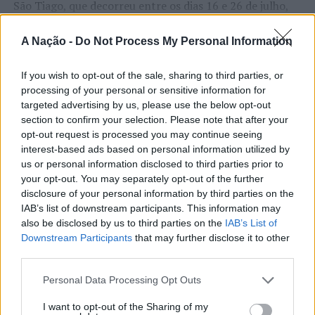
São Tiago, que decorreu entre os dias 16 e 26 de julho,
na Covilhã, sendo considerada um dos mais antigos
certames populares de Portugal. Com origens medievais
A Nação -
Do Not Process My Personal Information
e realizada anualmente na “Cidade Neve”, a feira conjuga
CONTINUAR A LER
tradição, atividade económica, comércio, gastronomia,
If you wish to opt-out of the sale, sharing to third parties, or
animação cultural e divulgação empresarial,
processing of your personal or sensitive information for
targeted advertising by us, please use the below opt-out
constituindo um dos principais momentos de promoção
section to confirm your selection. Please note that after your
do município e da Beira Interior.
ATUALIDADE
opt-out request is processed you may continue seeing
Rio de Janeiro: Governo do Estado
interest-based ads based on personal information utilized by
Para António Carlos, o crescimento alcançado ao longo
us or personal information disclosed to third parties prior to
propõe parceria com a FUNCEX para
dos últimos anos representa o cumprimento dos
your opt-out. You may separately opt-out of the further
objetivos que traçou quando iniciou o seu percurso no
“reforçar inteligência sobre
disclosure of your personal information by third parties on the
setor imobiliário. O empresário considera que o
IAB’s list of downstream participants. This information may
comércio exterior”
reconhecimento conquistado resulta da proximidade
also be disclosed by us to third parties on the
IAB’s List of
com a comunidade e da capacidade de apoiar não apenas
Downstream Participants
that may further disclose it to other
Publicado
6 horas atrás
on
06/08/2026
third parties.
compradores e vendedores, mas também iniciativas
Por
Ígor Lopes
locais e projetos de desenvolvimento regional. Segundo
Personal Data Processing Opt Outs
explicou, esse envolvimento tem permitido “consolidar a
sua presença em vários concelhos da Beira Interior e
I want to opt-out of the Sharing of my