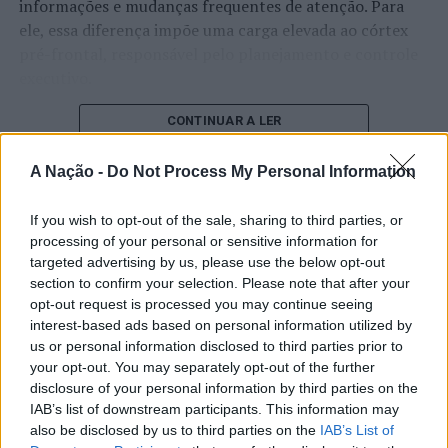
TÓPICOS RELACIONADOS:
informações e mudanças frequentes de atenção. Para
CAMPEONATO DA EUROPA
CHÉQUIA
DESTAQUE
ele, essa diferença impõe uma carga elevada ao córtex
FEDERAÇÃO PORTUGUESA DE VOLEIBOL
JOÃO JOSÉ
pré-frontal, responsável pelo planejamento e controle
SELEÇÃO NACIONAL
VOLEIBOL
executivo.
PRÓXIMO
3º Fórum Internacional – Exportação e
O pesquisador afirma que plataformas digitais também
CONTINUAR A LER
Internacionalização, das Câmaras Bilaterais, a 20 de
estimulam continuamente o sistema de recompensa do
fevereiro
cérebro, favorecendo a fadiga mental, a dificuldade de
A Nação -
Do Not Process My Personal Information
NÃO PERCA
manter a atenção e a procrastinação. Na sua visão,
PSP faz três detenções e apreende armas, munições,
ATUALIDADE
tarefas inacabadas permanecem ativas na memória e
If you wish to opt-out of the sale, sharing to third parties, or
estupefaciente e dinheiro
“Millennium Estoril Open 2026”
aumentam a sensação de sobrecarga, enquanto o stress
processing of your personal or sensitive information for
targeted advertising by us, please use the below opt-out
prolongado pode elevar os níveis de cortisol e
regressou ao circuito ATP com
section to confirm your selection. Please note that after your
prejudicar o desempenho cognitivo.
vitória do francês Luca Van Assche
opt-out request is processed you may continue seeing
interest-based ads based on personal information utilized by
Fabiano de Abreu Agrela Rodrigues ressalta que não há
us or personal information disclosed to third parties prior to
Publicado
3 dias atrás
on
07/08/2026
evidências de que o ambiente digital provoque mudanças
Por
Ígor Lopes
your opt-out. You may separately opt-out of the further
genéticas na espécie humana. A adaptação observada,
disclosure of your personal information by third parties on the
afirma, ocorre por meio da neuroplasticidade, processo
IAB’s list of downstream participants. This information may
pelo qual os circuitos neurais se reorganizam em
also be disclosed by us to third parties on the
IAB’s List of