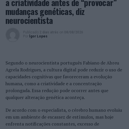
a criatividade antes de “provocar”
Apuram-se para o Campeonato da Europa, 16 seleções:
mudanças genéticas, diz
os dois organizadores (Grécia e Sérvia), mais os
neurocientista
vencedores dos seis torneios zonais da 1ª Ronda e os
vencedores e os três segundos melhores classificados da
Publicado
2 dias atrás
on
08/08/2026
2ª Ronda.
Por
Ígor Lopes
Portugal terminou com uma vitória – 3-0 (25-19, 25-17
e 25-21) sobre os Países Baixos – o Torneio WEVZA – 1ª
Ronda de Qualificação para o Campeonato da Europa
Segundo o neurocientista português Fabiano de Abreu
2024, na cidade alemã de Frankfurt, qualificando-se
Agrela Rodrigues, a cultura digital pode reduzir o uso de
para a 2ª Ronda.
capacidades cognitivas que favoreceram a evolução
humana, como a criatividade e a concentração
A 1ª Ronda de Qualificação para o Europeu foi realizada
prolongada. Essa redução pode ocorrer antes que
sob a forma de torneios organizados pelas associações
qualquer alteração genética aconteça.
zonais.
De acordo com o especialista, o cérebro humano evoluiu
Foto: FPV.
em um ambiente de escassez de estímulos, mas hoje
enfrenta notificações constantes, excesso de