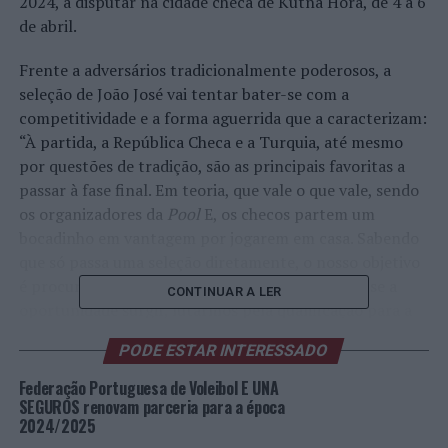
2024, a disputar na cidade checa de Kutna Hora, de 4 a 6
de abril.
Frente a adversários tradicionalmente poderosos, a
seleção de João José vai tentar bater-se com a
competitividade e a forma aguerrida que a caracterizam:
“À partida, a República Checa e a Turquia, até mesmo
por questões de tradição, são as principais favoritas a
passar à fase final. Em teoria, que vale o que vale, sendo
os organizadores da
Pool
E, os checos partem um
bocadinho em vantagem por jogarem em casa. Sabendo
que só passa uma seleção diretamente, o nosso objetivo
é procurarmos ser competitivos de forma a que, se a
CONTINUAR A LER
oportunidade surgir, lutarmos pela qualificação para a
fase final. Sabemos que vai ser difícil, pois até a própria
PODE ESTAR INTERESSADO
Suíça não aparece aqui, este ano, por acaso, já que
normalmente não participa nas qualificações, sendo
Federação Portuguesa de Voleibol E UNA
uma seleção que tem as suas valências e competências e
SEGUROS renovam parceria para a época
2024/2025
o seu mérito”.