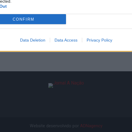
lected.
Out
CONFIRM
Data Deletion
Data Access
Privacy Policy
Website desenvolvido por
ADNagency