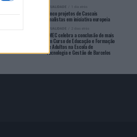
ATUALIDADE
1 dia atrás
Cinco projetos de Cascais
finalistas em iniciativa europeia
ATUALIDADE
2 dias atrás
EMEC celebra a conclusão de mais
um Curso de Educação e Formação
de Adultos na Escola de
Tecnologia e Gestão de Barcelos