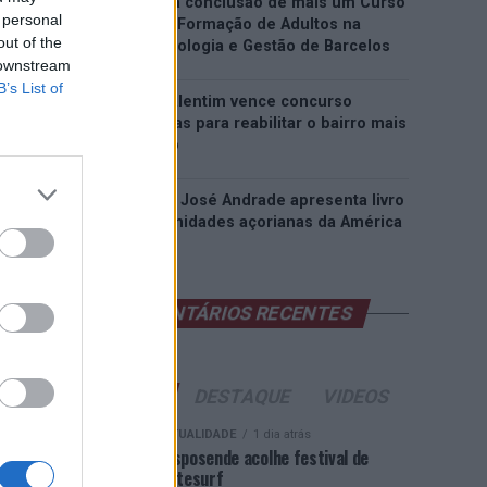
EMEC celebra a conclusão de mais um Curso
 personal
de Educação e Formação de Adultos na
out of the
Escola de Tecnologia e Gestão de Barcelos
 downstream
B’s List of
Atelier Nuno Valentim vence concurso
público de ideias para reabilitar o bairro mais
antigo do Porto
Ponta Delgada: José Andrade apresenta livro
sobre as comunidades açorianas da América
do Norte
COMENTÁRIOS RECENTES
ÚLTIMAS
DESTAQUE
VIDEOS
ATUALIDADE
1 dia atrás
Esposende acolhe festival de
kitesurf