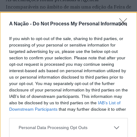
Incomparáveis no âmbito de mais uma edição da Feira de
São Tiago, que decorreu entre os dias 16 e 26 de julho,
na Covilhã, sendo considerada um dos mais antigos
A Nação -
Do Not Process My Personal Information
certames populares de Portugal. Com origens medievais
e realizada anualmente na “Cidade Neve”, a feira conjuga
If you wish to opt-out of the sale, sharing to third parties, or
CONTINUAR A LER
tradição, atividade económica, comércio, gastronomia,
processing of your personal or sensitive information for
animação cultural e divulgação empresarial,
targeted advertising by us, please use the below opt-out
constituindo um dos principais momentos de promoção
section to confirm your selection. Please note that after your
opt-out request is processed you may continue seeing
do município e da Beira Interior.
ATUALIDADE
interest-based ads based on personal information utilized by
Rio de Janeiro: Governo do Estado
us or personal information disclosed to third parties prior to
Para António Carlos, o crescimento alcançado ao longo
your opt-out. You may separately opt-out of the further
propõe parceria com a FUNCEX para
dos últimos anos representa o cumprimento dos
disclosure of your personal information by third parties on the
objetivos que traçou quando iniciou o seu percurso no
“reforçar inteligência sobre
IAB’s list of downstream participants. This information may
setor imobiliário. O empresário considera que o
also be disclosed by us to third parties on the
IAB’s List of
comércio exterior”
reconhecimento conquistado resulta da proximidade
Downstream Participants
that may further disclose it to other
com a comunidade e da capacidade de apoiar não apenas
third parties.
Publicado
12 horas atrás
on
06/08/2026
compradores e vendedores, mas também iniciativas
Por
Ígor Lopes
Personal Data Processing Opt Outs
locais e projetos de desenvolvimento regional. Segundo