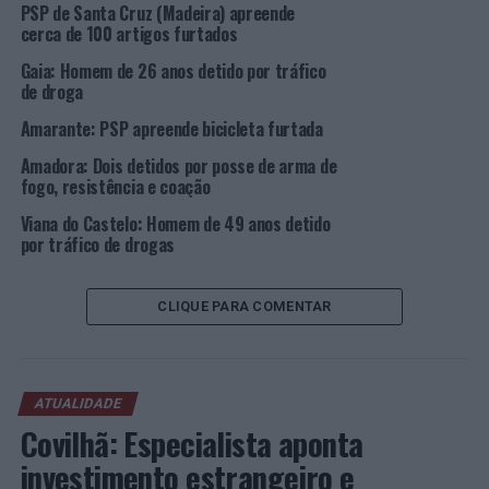
Lisboa: PSP informa sobre condicionamentos no âmbito
PSP de Santa Cruz (Madeira) apreende
do Sporting CP vs. Marselha
cerca de 100 artigos furtados
Gaia: Homem de 26 anos detido por tráfico
de droga
Amarante: PSP apreende bicicleta furtada
Amadora: Dois detidos por posse de arma de
fogo, resistência e coação
Viana do Castelo: Homem de 49 anos detido
por tráfico de drogas
CLIQUE PARA COMENTAR
ATUALIDADE
Covilhã: Especialista aponta
investimento estrangeiro e