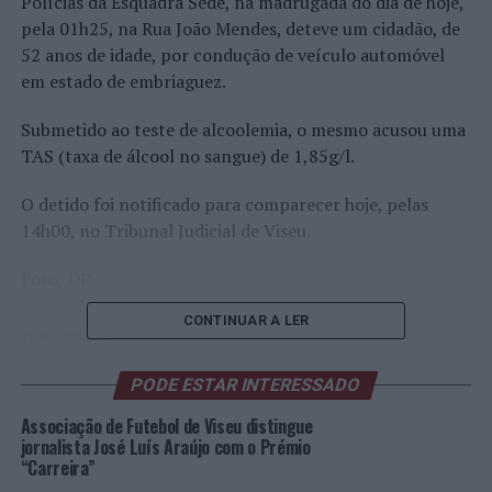
Polícias da Esquadra Sede, na madrugada do dia de hoje,
pela 01h25, na Rua João Mendes, deteve um cidadão, de
52 anos de idade, por condução de veículo automóvel
em estado de embriaguez.
Submetido ao teste de alcoolemia, o mesmo acusou uma
TAS (taxa de álcool no sangue) de 1,85g/l.
O detido foi notificado para comparecer hoje, pelas
14h00, no Tribunal Judicial de Viseu.
Foto: DR.
CONTINUAR A LER
TÓPICOS RELACIONADOS:
CRIMINALIDADE
DESTAQUE
PSP
VISEU
PODE ESTAR INTERESSADO
PRÓXIMO
Braga: Detenção por tráfico de estupefaciente na Rua
Associação de Futebol de Viseu distingue
do Vilar
jornalista José Luís Araújo com o Prémio
“Carreira”
NÃO PERCA