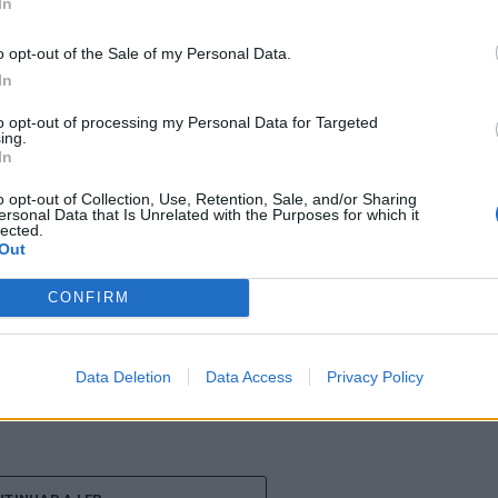
In
o opt-out of the Sale of my Personal Data.
In
ro de Portugal, acolhe, nos dias 4 e 5 de setembro,
to opt-out of processing my Personal Data for Targeted
ing.
astelo Branco (CCCCB), a primeira edição da
In
, iniciativa organizada pela Câmara Municipal de
o opt-out of Collection, Use, Retention, Sale, and/or Sharing
seus e Cultura, e integrada na programação do
ersonal Data that Is Unrelated with the Purposes for which it
lected.
erá entre 3 e 6 de setembro.
Out
e Castelo Branco na “Rede de Cidades Criativas da
CONFIRM
ubro de 2023, na categoria “Artesanato e Artes
alcançado graças ao “valor patrimonial, artístico e
co”, uma das manifestações mais emblemáticas da
Data Deletion
Data Access
Privacy Policy
identidade albicastrense.
ais e internacionais, investigadores, artesãos,
públicos, instituições de ensino superior e