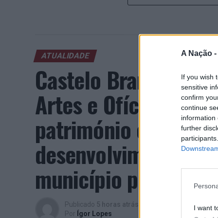
A Nação 
ATUALIDADE
Castelo Branco: “Bie
If you wish 
sensitive in
Artes e Ofícios” pro
confirm you
continue se
património e inovaç
information 
further disc
participants
desenvolvimento eco
Downstream 
município português
Persona
Publicado
5 horas atrás
on
07/08/2026
I want t
Por
Ígor Lopes