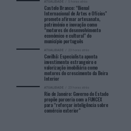
ATUALIDADE
5 horas atrás
Castelo Branco: “Bienal
Internacional de Artes e Ofícios”
promete afirmar artesanato,
património e inovação como
“motores de desenvolvimento
económico e cultural” do
município português
ATUALIDADE
23 horas atrás
Covilhã: Especialista aponta
investimento estrangeiro e
valorização imobiliária como
motores do crescimento da Beira
Interior
ATUALIDADE
23 horas atrás
Rio de Janeiro: Governo do Estado
propõe parceria com a FUNCEX
para “reforçar inteligência sobre
comércio exterior”