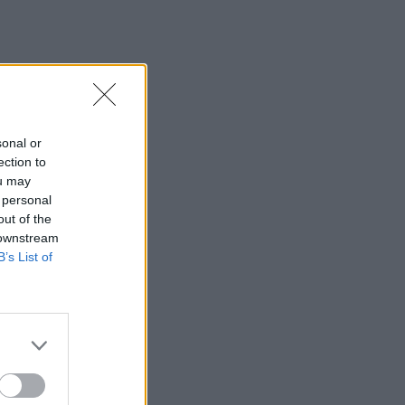
sonal or
ection to
ou may
 personal
out of the
 downstream
B’s List of