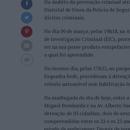
No âmbito da prevenção criminal at
Distrital de Viseu da Policia de Segur
ilícitos criminais.
No dia 09 de março, pelas 19h18, na A
de Investigação Criminal (EIC), proc
ter na sua posse produto estupefacien
o qual foi apreendido.
No mesmo dia, pelas 17h55, no parque
Esquadra Sede, procederam à detençã
veículo automóvel sem habilitação leg
Na madrugada do dia de hoje, entre a
Miguel Bombarda e na Av. Alberto Sa
detenção de 03 cidadãos, dois do se
compreendidas entre os 22 e os 23 a
estado de embriaguez. Depois de ser