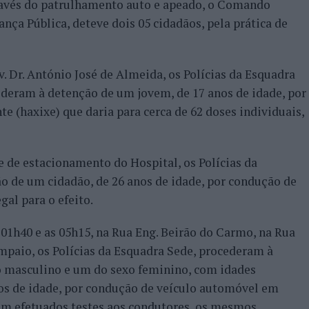
ravés do patrulhamento auto e apeado, o Comando
ança Pública, deteve dois 05 cidadãos, pela prática de
v. Dr. António José de Almeida, os Polícias da Esquadra
ederam à detenção de um jovem, de 17 anos de idade, por
te (haxixe) que daria para cerca de 62 doses individuais,
 de estacionamento do Hospital, os Polícias da
o de um cidadão, de 26 anos de idade, por condução de
al para o efeito.
 01h40 e as 05h15, na Rua Eng. Beirão do Carmo, na Rua
mpaio, os Polícias da Esquadra Sede, procederam à
xo masculino e um do sexo feminino, com idades
nos de idade, por condução de veículo automóvel em
em efetuados testes aos condutores, os mesmos