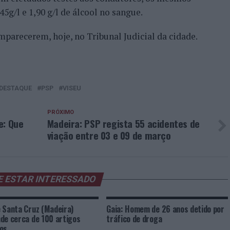
5g/l e 1,90 g/l de álcool no sangue.
mparecerem, hoje, no Tribunal Judicial da cidade.
DESTAQUE
PSP
VISEU
PRÓXIMO
e: Que
Madeira: PSP regista 55 acidentes de
viação entre 03 e 09 de março
E ESTAR INTERESSADO
 Santa Cruz (Madeira)
Gaia: Homem de 26 anos detido por
de cerca de 100 artigos
tráfico de droga
os