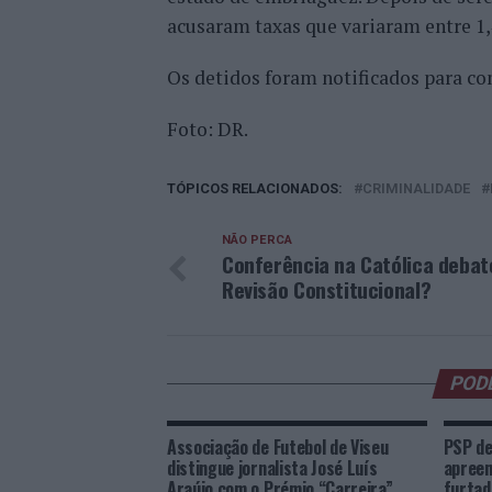
acusaram taxas que variaram entre 1,4
Os detidos foram notificados para co
Foto: DR.
TÓPICOS RELACIONADOS:
CRIMINALIDADE
NÃO PERCA
Conferência na Católica debat
Revisão Constitucional?
POD
Associação de Futebol de Viseu
PSP de
distingue jornalista José Luís
apreen
Araújo com o Prémio “Carreira”
furtad