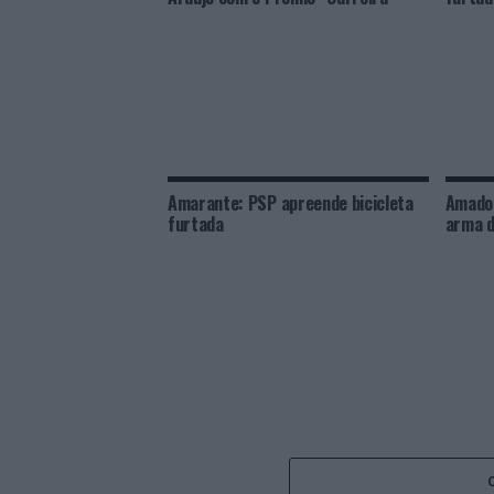
Amarante: PSP apreende bicicleta
Amador
furtada
arma d