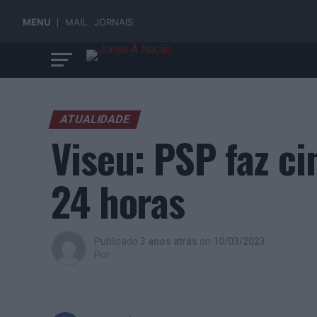
MENU
MAIL
JORNAIS
ATUALIDADE
Viseu: PSP faz c
24 horas
Publicado
3 anos atrás
on
10/03/2023
Por