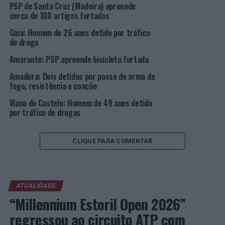
PSP de Santa Cruz (Madeira) apreende
O mesmo cidadão, pelas 04h30, na Av. Quinta da Alagoa,
cerca de 100 artigos furtados
foi novamente intercetado pela Polícia, a conduzir um
Gaia: Homem de 26 anos detido por tráfico
veículo automóvel, pelo que foi, novamente, detido. O
de droga
mesmo voltou a ser submetido ao teste de alcoolemia,
Amarante: PSP apreende bicicleta furtada
tendo acusado uma TAS de 1,35g/l no sangue.
Amadora: Dois detidos por posse de arma de
Os detidos foram notificados para comparência no
fogo, resistência e coação
Tribunal Judicial da cidade.
Viana do Castelo: Homem de 49 anos detido
por tráfico de drogas
Foto: DR.
CLIQUE PARA COMENTAR
TÓPICOS RELACIONADOS:
CRIMINALIDADE
DESTAQUE
PSP
VISEU
PRÓXIMO
Católica Porto Business School revalida posição
ATUALIDADE
internacional
“Millennium Estoril Open 2026”
NÃO PERCA
regressou ao circuito ATP com
Distrito de Braga: PSP faz 25 detenções durante o fim