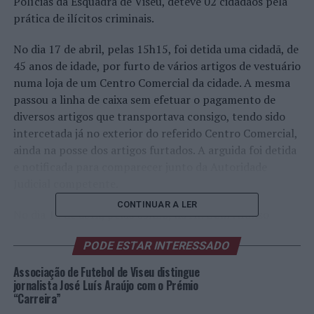
Polícias da Esquadra de Viseu, deteve 02 cidadãos pela
prática de ilícitos criminais.
No dia 17 de abril, pelas 15h15, foi detida uma cidadã, de
45 anos de idade, por furto de vários artigos de vestuário
numa loja de um Centro Comercial da cidade. A mesma
passou a linha de caixa sem efetuar o pagamento de
diversos artigos que transportava consigo, tendo sido
intercetada já no exterior do referido Centro Comercial,
ainda na posse dos artigos furtados. A arguida foi detida
e notificada para comparecer junto da Autoridade
Judicial competente.
CONTINUAR A LER
No dia 18 de abril, pelas 03h22, na Av. Dom Afonso
Henriques, foi detido um cidadão, de 25 anos de idade,
PODE ESTAR INTERESSADO
por condução de veículo automóvel com uma TAS (taxa
de álcool no sangue) de 1,45g/l, sendo que também não
Associação de Futebol de Viseu distingue
possuía habilitação legal para condução de veiculo
jornalista José Luís Araújo com o Prémio
“Carreira”
automóvel.