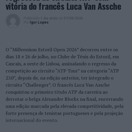
de semana
vitória do francês Luca Van Assche
Publicado
1 dia atrás
on
07/08/2026
Por
Ígor Lopes
O “Millennium Estoril Open 2026” decorreu entre os
dias 18 e 26 de julho, no Clube de Ténis do Estoril, em
Cascais, a oeste de Lisboa, assinalando o regresso da
competição ao circuito “ATP Tour” na categoria “ATP
250”, depois de, na edição anterior, ter integrado o
circuito “Challenger”. O francês Luca Van Assche
conquistou o primeiro título ATP da carreira ao
derrotar o belga Alexander Blockx na final, encerrando
uma edição marcada pela elevada competitividade, pela
forte presença de tenistas portugueses e pela projeção
internacional do evento.