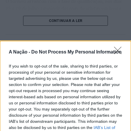
O torneio arrancou com a fase de qualificação, nos dias
18 e 19 de julho, reunindo dezenas de atletas em busca
de um lugar no quadro principal. A cerimónia de
CONTINUAR A LER
abertura contou com a presença do presidente da
Câmara Municipal de Cascais, Nuno Piteira Lopes,
acompanhado pelo executivo municipal, assinalando o
início de uma competição que voltou a colocar o
ATUALIDADE
concelho no centro do calendário internacional do
A Nação -
Do Not Process My Personal Information
Castelo Branco: “Bienal
ténis.
Internacional de Artes e Ofícios”
If you wish to opt-out of the sale, sharing to third parties, or
Apesar das desistências de última hora de jogadores
promete afirmar artesanato,
processing of your personal or sensitive information for
como Casper Ruud (Noruega), Alejandro Davidovich
targeted advertising by us, please use the below opt-out
património e inovação como
Fokina (Espanha) e Matteo Arnaldi (Itália), a prova
section to confirm your selection. Please note that after your
“motores de desenvolvimento
apresentou um quadro competitivo de elevado nível,
opt-out request is processed you may continue seeing
interest-based ads based on personal information utilized by
liderado pelo russo Andrey Rublev, primeiro cabeça de
económico e cultural” do município
us or personal information disclosed to third parties prior to
série, pelo italiano Luciano Darderi, pelo chileno
português
your opt-out. You may separately opt-out of the further
Alejandro Tabilo e pelo belga Alexander Blockx.
disclosure of your personal information by third parties on the
Um dos momentos mais aguardados da semana foi
IAB’s list of downstream participants. This information may
Publicado
1 dia atrás
on
07/08/2026
também o regresso do suíço Stan Wawrinka ao Estoril,
also be disclosed by us to third parties on the
IAB’s List of
Por
Ígor Lopes