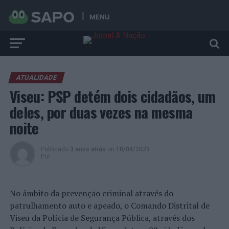
MENU
ATUALIDADE
Viseu: PSP detém dois cidadãos, um
deles, por duas vezes na mesma
noite
Publicado
3 anos atrás
on
18/04/2023
Por
No âmbito da prevenção criminal através do
patrulhamento auto e apeado, o Comando Distrital de
Viseu da Polícia de Segurança Pública, através dos