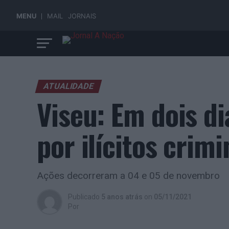
MENU
MAIL
JORNAIS
ATUALIDADE
Viseu: Em dois d
por ilícitos crimi
Ações decorreram a 04 e 05 de novembro
Publicado
5 anos atrás
on
05/11/2021
Por