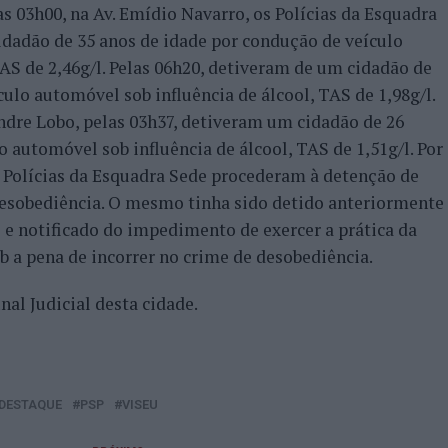
s 03h00, na Av. Emídio Navarro, os Polícias da Esquadra
dadão de 35 anos de idade por condução de veículo
AS de 2,46g/l. Pelas 06h20, detiveram de um cidadão de
ulo automóvel sob influência de álcool, TAS de 1,98g/l.
ndre Lobo, pelas 03h37, detiveram um cidadão de 26
 automóvel sob influência de álcool, TAS de 1,51g/l. Por
 os Polícias da Esquadra Sede procederam à detenção de
desobediência. O mesmo tinha sido detido anteriormente
l e notificado do impedimento de exercer a prática da
b a pena de incorrer no crime de desobediência.
nal Judicial desta cidade.
DESTAQUE
PSP
VISEU