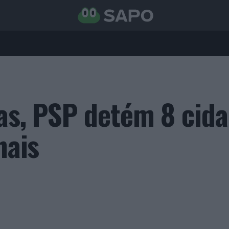
ias, PSP detém 8 cid
nais