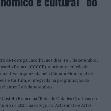
nómico e cultural” do
ação dos wild cards após as entradas diretas de
me Faria protagonizaram as melhores campanhas da
nal. Torres assinou um dos resultados mais
 Alejandro Tabilo, terceiro cabeça de série e um
tulo, antes de ser afastado pelo francês Hugo Gaston
ro de Portugal, acolhe, nos dias 4 e 5 de setembro,
Bueno e o neerlandês Botic van de Zandschulp,
astelo Branco (CCCCB), a primeira edição da
nde acabou eliminado pelo italiano Luciano
, iniciativa organizada pela Câmara Municipal de
ts.
seus e Cultura, e integrada na programação do
onal no quadro principal, iniciou a participação
erá entre 3 e 6 de setembro.
o Luz, acabando, contudo, por ser eliminado na
e Castelo Branco na “Rede de Cidades Criativas da
és Burruchaga, num encontro disputado em três
ubro de 2023, na categoria “Artesanato e Artes