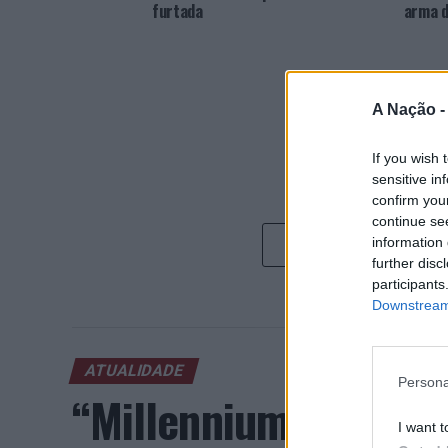
furtada
arma d
A Nação 
If you wish 
sensitive in
confirm you
continue se
information 
further disc
participants
Downstream 
ATUALIDADE
Persona
“Millennium Estoril
I want t