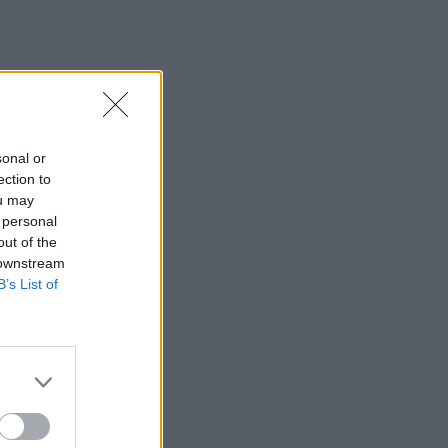
sonal or
ection to
ou may
 personal
out of the
 downstream
B’s List of