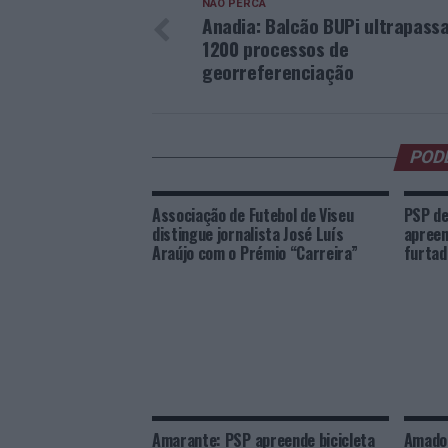
NÃO PERCA
Anadia: Balcão BUPi ultrapassa
1200 processos de
georreferenciação
POD
Associação de Futebol de Viseu
PSP de
distingue jornalista José Luís
apreen
Araújo com o Prémio “Carreira”
furtad
Amarante: PSP apreende bicicleta
Amador