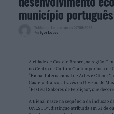
desenvolvimento eco
beneficiando, de igual modo, da reorganiz
município português
alguns jogadores.
Entre os portugueses, Tiago Torres e Jai
Publicado
1 dia atrás
on
07/08/2026
edição, ambos alcançando os quartos de fi
Por
Ígor Lopes
marcantes do torneio ao eliminar o chileno
dos principais favoritos à conquista do tí
nos quartos de final.
A cidade de Castelo Branco, na região Cent
Já Jaime Faria venceu o peruano Gonzalo 
no Centro de Cultura Contemporânea de C
alcançando também os quartos de final, o
“Bienal Internacional de Artes e Ofícios”
Darderi, num encontro decidido em três se
Castelo Branco, através da Divisão de Mu
Nuno Borges, principal representante naci
“Festival Sabores de Perdição”, que decorr
com uma vitória sobre o brasileiro Orland
A Bienal nasce na sequência da inclusão d
segunda ronda pelo argentino Román Andr
UNESCO”, distinção atribuída em 31 de out
sets.