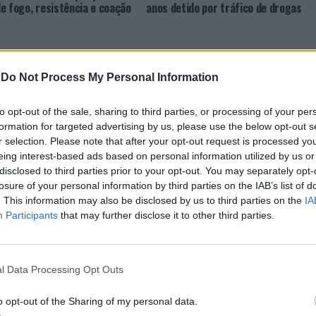
e fogo, resistência e coação
anos detido por tráfico de drogas
-
Do Not Process My Personal Information
to opt-out of the sale, sharing to third parties, or processing of your per
formation for targeted advertising by us, please use the below opt-out s
r selection. Please note that after your opt-out request is processed y
eing interest-based ads based on personal information utilized by us or
disclosed to third parties prior to your opt-out. You may separately opt-
CLIQUE PARA COMENTAR
losure of your personal information by third parties on the IAB’s list of
. This information may also be disclosed by us to third parties on the
IA
Participants
that may further disclose it to other third parties.
l Data Processing Opt Outs
 Open 2026” regressou ao
o opt-out of the Sharing of my personal data.