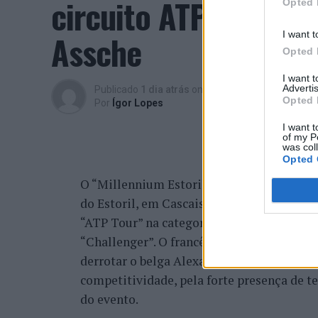
circuito ATP com vit
Opted 
Assche
I want t
Opted 
I want 
Advertis
Publicado
1 dia atrás
on
07/08/2026
Opted 
Por
Ígor Lopes
I want t
of my P
was col
Opted 
O “Millennium Estoril Open 2026” decorreu 
do Estoril, em Cascais, a oeste de Lisboa,
“ATP Tour” na categoria “ATP 250”, depois d
“Challenger”. O francês Luca Van Assche c
derrotar o belga Alexander Blockx na fina
competitividade, pela forte presença de t
do evento.