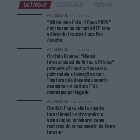
ÚLTIMAS
DESTAQUE
VIDEOS
ATUALIDADE
1 dia atrás
“Millennium Estoril Open 2026”
regressou ao circuito ATP com
vitória do francês Luca Van
Assche
ATUALIDADE
1 dia atrás
Castelo Branco: “Bienal
Internacional de Artes e Ofícios”
promete afirmar artesanato,
património e inovação como
“motores de desenvolvimento
económico e cultural” do
município português
ATUALIDADE
2 dias atrás
Covilhã: Especialista aponta
investimento estrangeiro e
valorização imobiliária como
motores do crescimento da Beira
Interior