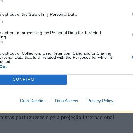
ória do francês Luca Van
In
o opt-out of the Sale of my Personal Data.
In
to opt-out of processing my Personal Data for Targeted
ing.
In
o opt-out of Collection, Use, Retention, Sale, and/or Sharing
ersonal Data that Is Unrelated with the Purposes for which it
lected.
Out
entre os dias 18 e 26 de julho, no Clube de Ténis
CONFIRM
 assinalando o regresso da competição ao circuito
e, na edição anterior, ter integrado o circuito
onquistou o primeiro título ATP da carreira ao
Data Deletion
Data Access
Privacy Policy
l, encerrando uma edição marcada pela elevada
enistas portugueses e pela projeção internacional