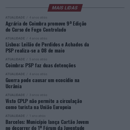
entre os finalistas, responsáveis políticos, especialistas,
oferta formativa inclusiva e de qualidade, promovendo
sociedade civil e empresas. Segue-se, à noite, a Gala de
MAIS LIDAS
respostas educativas capazes de dar uma segunda
Entrega dos Prémios, durante a qual serão anunciados
oportunidade a quem pretende concluir o ensino
ATUALIDADE
4 anos atrás
os vencedores de cada categoria, estando prevista a
secundário e reforçar as suas competências pessoais e
Agrária de Coimbra promove 9ª Edição
do Curso de Fogo Controlado
presença de mais de 500 participantes.
profissionais.
ATUALIDADE
4 anos atrás
Mais informações em:
Durante a cerimónia foi ainda reconhecido o trabalho
Lisboa: Leilão de Perdidos e Achados da
https://awards.innovationinpolitics.eu/
desenvolvido por toda a equipa de formadores e
PSP realiza-se a 08 de maio
colaboradores da ETG, cujo empenho foi determinante
ATUALIDADE
5 anos atrás
para o sucesso desta edição do Curso EFA.
Coimbra: PSP faz duas detenções
ATUALIDADE
4 anos atrás
A Escola de Tecnologia e Gestão de Barcelos continua a
Guerra pode causar um ecocídio na
afirmar-se como uma referência na formação
Ucrânia
profissional e na qualificação de adultos, contribuindo
ATUALIDADE
3 anos atrás
para o desenvolvimento de competências, o aumento da
Visto CPLP não permite a circulação
empregabilidade e a valorização do capital humano do
como turista na União Europeia
concelho e da região.
ATUALIDADE
1 ano atrás
Barcelos: Município lança Cartão Jovem
A Empresa Municipal de Educação e Cultura de Barcelos
no decorrer do 1º Fórum da Juventude