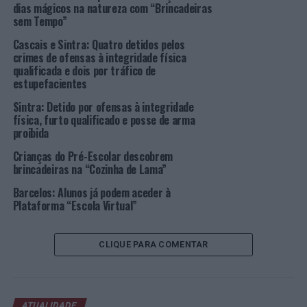
dias mágicos na natureza com “Brincadeiras
resulta de um protocolo assinado entre a autarquia de
sem Tempo”
Sintra, Movimento
Bloom
e a Fundação CulturSintra,
Cascais e Sintra: Quatro detidos pelos
que prevê a realização de ações de formação.
crimes de ofensas à integridade física
qualificada e dois por tráfico de
As atividades têm o limite de 25 participantes em cada
estupefacientes
atividade e as inscrições são realizadas via
e-mail
.
Sintra: Detido por ofensas à integridade
física, furto qualificado e posse de arma
Para dúvidas ou esclarecimentos através de
e-mail
ou
proibida
telefone 219 238 808.
Crianças do Pré-Escolar descobrem
brincadeiras na “Cozinha de Lama”
Foto: DR.
Barcelos: Alunos já podem aceder à
Plataforma “Escola Virtual”
TÓPICOS RELACIONADOS:
DESTAQUE
ENSINO
FOREST FLOW
SINTRA
CLIQUE PARA COMENTAR
PRÓXIMO
SINTRA+ATIVA com atividades desportivas para todas as
idades
NÃO PERCA
ATUALIDADE