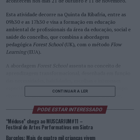
acontecem nos dias 21 de outubro e 11 de novembro.
Esta atividade decorre na Quinta da Ribafria, entre as
09h30 e as 17h30 e visa a formação em educação
ambiental de profissionais da área da educação, social e
saúde do concelho, que combina a abordagem
pedagógica
Forest School
(UK), com o método
Flow
Learning
(EUA).
A abordagem
Forest School
assenta no conceito de
aprendizagem transformacional, desenhada em função
das necessidades, habilidades, escolhas e interesses
específicos de cada individuo, sendo ao mesmo tempo
CONTINUAR A LER
divertida e desafiante. Assente no brincar, explorar,
descobrir e partilhar, estes fatores constituem a sua
PODE ESTAR INTERESSADO
base fundamental e permitem aos formandos
trabalharem competências intra e interpessoais com os
“Méduse” chega ao MUSCARIUM#11 –
seus alunos.
Festival de Artes Performativas em Sintra
Barcelos: Mais de quatro mil crianças vivem
O
Forest Flow
– Programa de Formação na Natureza