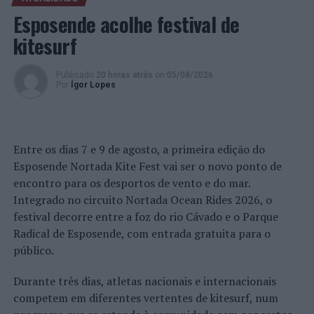
Lisboa: Dois detidos por roubo em zona de Diversão
Noturna
Esposende acolhe festival de
kitesurf
Publicado
20 horas atrás
on
05/08/2026
Por
Ígor Lopes
Entre os dias 7 e 9 de agosto, a primeira edição do
Esposende Nortada Kite Fest vai ser o novo ponto de
encontro para os desportos de vento e do mar.
Integrado no circuito Nortada Ocean Rides 2026, o
festival decorre entre a foz do rio Cávado e o Parque
Radical de Esposende, com entrada gratuita para o
público.
Durante três dias, atletas nacionais e internacionais
competem em diferentes vertentes de kitesurf, num