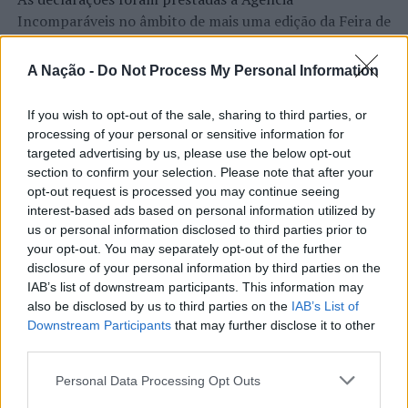
Incomparáveis no âmbito de mais uma edição da Feira de
No dia 14 de setembro, pelas 11h00, procedeu à
São Tiago, que decorreu entre os dias 16 e 26 de julho,
detenção de um homem, de 37 anos, dando
na Covilhã, sendo considerada um dos mais antigos
cumprimento de Mandado de Detenção emanado por
A Nação -
Do Not Process My Personal Information
certames populares de Portugal. Com origens medievais
Autoridade Judiciária para cumprimento de um ano de
e realizada anualmente na “Cidade Neve”, a feira conjuga
pena de prisão efetiva.
If you wish to opt-out of the sale, sharing to third parties, or
CONTINUAR A LER
tradição, atividade económica, comércio, gastronomia,
processing of your personal or sensitive information for
animação cultural e divulgação empresarial,
O detido era candidato a funcionário de empresa
targeted advertising by us, please use the below opt-out
constituindo um dos principais momentos de promoção
section to confirm your selection. Please note that after your
prestadora de serviços no Aeroporto Humberto
opt-out request is processed you may continue seeing
do município e da Beira Interior.
Delgado, quando, no processo de verificação de
ATUALIDADE
interest-based ads based on personal information utilized by
antecedentes, se percebeu da existência de tal ordem.
Rio de Janeiro: Governo do Estado
us or personal information disclosed to third parties prior to
Para António Carlos, o crescimento alcançado ao longo
your opt-out. You may separately opt-out of the further
propõe parceria com a FUNCEX para
dos últimos anos representa o cumprimento dos
Foi o assunto remetido à entidade que ordenou a
disclosure of your personal information by third parties on the
objetivos que traçou quando iniciou o seu percurso no
diligência, tendo dado entrada no Estabelecimento
“reforçar inteligência sobre
IAB’s list of downstream participants. This information may
setor imobiliário. O empresário considera que o
Prisional de Lisboa.
also be disclosed by us to third parties on the
IAB’s List of
comércio exterior”
reconhecimento conquistado resulta da proximidade
Downstream Participants
that may further disclose it to other
No dia 15 de setembro, pelas 20h30, procedeu à
com a comunidade e da capacidade de apoiar não apenas
third parties.
Publicado
14 horas atrás
on
06/08/2026
detenção de uma mulher, de 24 anos, por ser suspeita da
compradores e vendedores, mas também iniciativas
Por
Ígor Lopes
Personal Data Processing Opt Outs
prática do crime de condução sem possuir habilitação
locais e projetos de desenvolvimento regional. Segundo