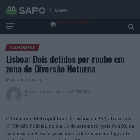
MENU
ATUALIDADE
Lisboa: Dois detidos por roubo em
zona de Diversão Noturna
Mais ocorrências
Publicado
3 anos atrás
on
21/09/2023
Por
O Comando Metropolitano de Lisboa da PSP, através da
4ª Divisão Policial, no dia 16 de setembro, pela 04h20, na
freguesia da Estrela, procedeu à detenção em flagrante