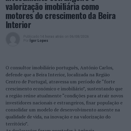
valorização imobiliária como
Em ação de fiscalização, os Polícias perceberam que o
motores do crescimento da Beira
condutor, ao apresentar a documentação que lhe foi
Interior
requerida, em ato semelhante que remonta a janeiro de
2023, viu ser-lhe apreendida a carta de condução do país
Publicado
14 horas atrás
on
06/08/2026
de origem, sendo-lhe entregue guia de substituição de
Por
Ígor Lopes
documentos.
Pouco tempo depois, presumivelmente omitindo a
informação, de forma consciente, pediu nova emissão de
O consultor imobiliário português, António Carlos,
título de condução ao seu país e, com o mesmo,
defende que a Beira Interior, localizada na Região
deslocou-se aos serviços do IMT – Beja, onde requereu a
Centro de Portugal, atravessa um período de “forte
sua troca para um título nacional.
crescimento económico e imobiliário”, sustentando que
a região reúne atualmente “condições para atrair novos
A documentação exibida foi-lhe, cautelarmente,
investidores nacionais e estrangeiros, fixar população e
apreendida e foi constituído arguido, prestando termo
consolidar um modelo de desenvolvimento assente na
de identidade e residência.
qualidade de vida, na inovação e na valorização do
território”.
O processo foi encaminhado para o DIAP de Lisboa.
As declarações foram prestadas à Agência