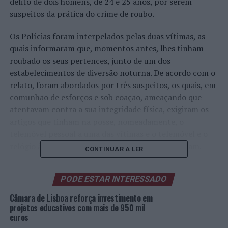
delito de dois homens, de 24 e 25 anos, por serem
suspeitos da prática do crime de roubo.
Os Polícias foram interpelados pelas duas vítimas, as
quais informaram que, momentos antes, lhes tinham
roubado os seus pertences, junto de um dos
estabelecimentos de diversão noturna. De acordo com o
relato, foram abordados por três suspeitos, os quais, em
comunhão de esforços e sob coação, ameaçando que
atentavam contra a sua integridade física, exigiram os
artigos que tinham na posse, nomeadamente, o
telemóvel pessoal a uma das vítimas e o telemóvel e o
relógio à outra vítima, ao que, por receio, acederam.
CONTINUAR A LER
Na sequência das diligências efetuadas, os Polícias
PODE ESTAR INTERESSADO
localizaram e intercetaram dois dos suspeitos,
reconhecidos pelas vítimas, sendo que um deles ainda
Câmara de Lisboa reforça investimento em
tinha na sua posse um dos telemóveis roubado.
projetos educativos com mais de 950 mil
euros
Relativamente ao 3º suspeito, não foi possível