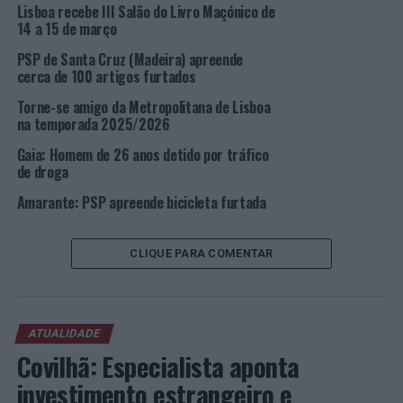
Lisboa recebe III Salão do Livro Maçónico de
intercetá-lo, tudo levando a crer que o mesmo terá
14 a 15 de março
ficado na posse do outro telemóvel e relógio roubados,
PSP de Santa Cruz (Madeira) apreende
artigos estes com um valor aproximado de 1200,00
cerca de 100 artigos furtados
euros.
Torne-se amigo da Metropolitana de Lisboa
na temporada 2025/2026
Os detidos foram presentes junto à Autoridade
Judiciária competente para serem ouvidos em 1º
Gaia: Homem de 26 anos detido por tráfico
Interrogatório Judicial, sendo-lhes aplicada a medidas
de droga
de coação de apresentações semanais, proibição de
Amarante: PSP apreende bicicleta furtada
contactarem entre si e a proibição de frequentarem a
zona de diversão noturna, local onde haviam consumado
os ilícitos.
CLIQUE PARA COMENTAR
Ocorrências
A Divisão de Segurança Aeroportuária, no dia 13 de
ATUALIDADE
setembro, pelas 20h00, um homem, de 25 anos, foi
Covilhã: Especialista aponta
constituído arguido, por ser suspeito da prática do
investimento estrangeiro e
crime de falsas declarações.