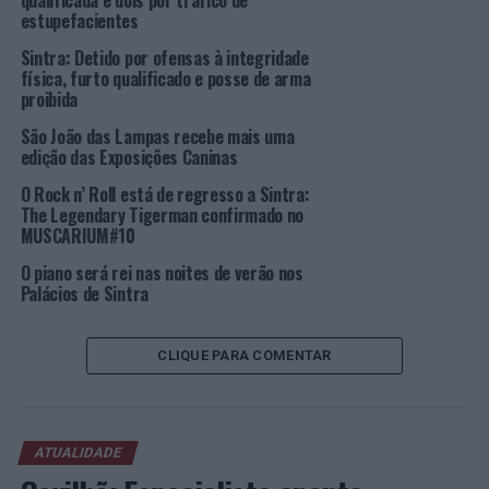
qualificada e dois por tráfico de
estupefacientes
Mais informações em
www.cm-sintra.pt
ou através do
Sintra: Detido por ofensas à integridade
telefone 21 923 61 35.
física, furto qualificado e posse de arma
proibida
Foto: DR.
São João das Lampas recebe mais uma
edição das Exposições Caninas
TÓPICOS RELACIONADOS:
DESTAQUE
SINTRA
SINTRA + ATIVA
O Rock n’ Roll está de regresso a Sintra:
The Legendary Tigerman confirmado no
PRÓXIMO
MUSCARIUM#10
Município de Mora investe cerca de 150.000,00€ na
melhoria do sistema de climatização na piscina
O piano será rei nas noites de verão nos
Palácios de Sintra
municipal
NÃO PERCA
Sintra: Forest Flow com novas sessões de formação em
CLIQUE PARA COMENTAR
outubro e novembro
ATUALIDADE