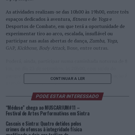
As atividades realizam-se das 10h00 às 19h00, entre três
espaços dedicados à aventura,
fitness
e de
Yoga
e
Desportos de Combate, em que terá a oportunidade de
experimentar tiro ao arco, escalada, insuflável ou
participar nas aulas abertas de dança,
Zumba
,
Yoga
,
GAP,
Kickboxe
,
Body Attack
, Boxe, entre outras.
Poderá, ainda, participar numa caminhada noturna de 8
km, no dia 23 de setembro, às 20h00, com saída do
parque urbano e dificuldade moderada. A participação é
CONTINUAR A LER
gratuita, mas requer inscrição prévia.
SINTRA+ATIVA é uma ação organizada pela Câmara
PODE ESTAR INTERESSADO
Municipal de Sintra em conjunto com as freguesias do
“Méduse” chega ao MUSCARIUM#11 –
concelho, com o objetivo de promover o exercício físico
Festival de Artes Performativas em Sintra
e a atividade desportiva, que acontece em diversos
Cascais e Sintra: Quatro detidos pelos
Parques e Jardins do concelho com um conjunto de
crimes de ofensas à integridade física
iniciativas gratuitas.