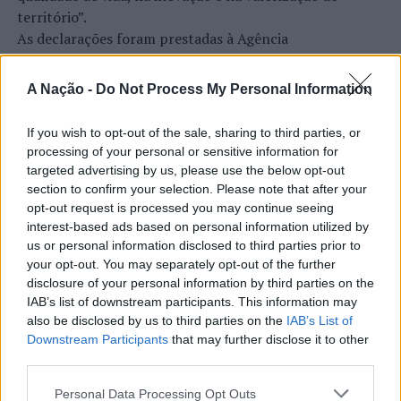
território”.
As declarações foram prestadas à Agência
Incomparáveis no âmbito de mais uma edição da Feira de
São Tiago, que decorreu entre os dias 16 e 26 de julho,
A Nação -
Do Not Process My Personal Information
na Covilhã, sendo considerada um dos mais antigos
certames populares de Portugal. Com origens medievais
If you wish to opt-out of the sale, sharing to third parties, or
e realizada anualmente na “Cidade Neve”, a feira conjuga
processing of your personal or sensitive information for
CONTINUAR A LER
tradição, atividade económica, comércio, gastronomia,
targeted advertising by us, please use the below opt-out
animação cultural e divulgação empresarial,
section to confirm your selection. Please note that after your
constituindo um dos principais momentos de promoção
opt-out request is processed you may continue seeing
interest-based ads based on personal information utilized by
do município e da Beira Interior.
ATUALIDADE
us or personal information disclosed to third parties prior to
Rio de Janeiro: Governo do Estado
your opt-out. You may separately opt-out of the further
Para António Carlos, o crescimento alcançado ao longo
disclosure of your personal information by third parties on the
propõe parceria com a FUNCEX para
dos últimos anos representa o cumprimento dos
IAB’s list of downstream participants. This information may
objetivos que traçou quando iniciou o seu percurso no
“reforçar inteligência sobre
also be disclosed by us to third parties on the
IAB’s List of
setor imobiliário. O empresário considera que o
Downstream Participants
that may further disclose it to other
comércio exterior”
reconhecimento conquistado resulta da proximidade
third parties.
com a comunidade e da capacidade de apoiar não apenas
Publicado
4 horas atrás
on
06/08/2026
Personal Data Processing Opt Outs
compradores e vendedores, mas também iniciativas