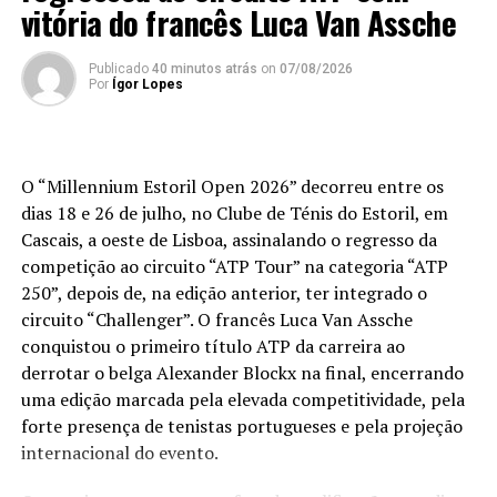
vitória do francês Luca Van Assche
estradas, a PSP aconselha:
· Se for conduzir, não ingira bebidas alcoólicas;
Publicado
40 minutos atrás
on
07/08/2026
Por
Ígor Lopes
· Não utilize o telemóvel quando conduz;
· Use sempre o cinto de segurança;
O “Millennium Estoril Open 2026” decorreu entre os
· Cumpra sempre os limites de velocidade impostos por
dias 18 e 26 de julho, no Clube de Ténis do Estoril, em
lei;
Cascais, a oeste de Lisboa, assinalando o regresso da
competição ao circuito “ATP Tour” na categoria “ATP
· Cumpra as demais normas e regras, adotando uma
250”, depois de, na edição anterior, ter integrado o
condução preventiva e cautelosa;
circuito “Challenger”. O francês Luca Van Assche
conquistou o primeiro título ATP da carreira ao
A PSP apela a que nas deslocações e celebrações do Ano
derrotar o belga Alexander Blockx na final, encerrando
Novo, todos os cidadãos adotem comportamentos
uma edição marcada pela elevada competitividade, pela
individuais concordantes com as exigências da situação
forte presença de tenistas portugueses e pela projeção
de calamidade em que vivemos e que cumpram as
internacional do evento.
medidas em vigor bem como as indicações transmitidas
pelos agentes de autoridade.