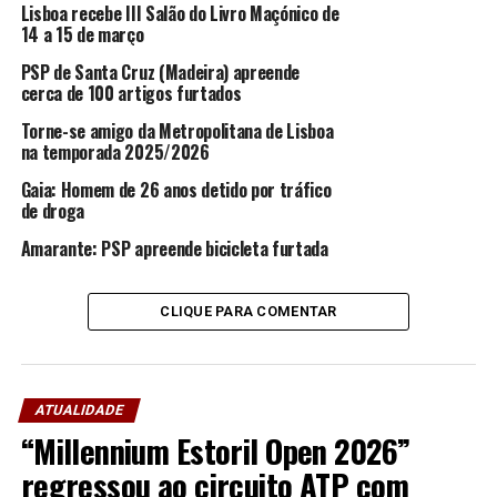
Lisboa recebe III Salão do Livro Maçónico de
não religioso), depende da apresentação de certificado
14 a 15 de março
COVID digital na modalidade de recuperação ou teste
PSP de Santa Cruz (Madeira) apreende
com resultado negativo, nos termos estabelecidos na Lei
cerca de 100 artigos furtados
e recomendações da DGS;
Torne-se amigo da Metropolitana de Lisboa
Neste sentido, o Comando Metropolitano, em
na temporada 2025/2026
articulação com a Polícia Municipal de Lisboa, vai
Gaia: Homem de 26 anos detido por tráfico
monitorizar os vários locais onde é habitual uma elevada
de droga
concentração de pessoas, como a Praça do Comércio,
Amarante: PSP apreende bicicleta furtada
Bairro Alto e Cais do Sodré, podendo, caso seja
necessário, condicionar e limitar o acesso a estes
espaços.
CLIQUE PARA COMENTAR
Numa vertente de prevenção e segurança rodoviária, a
Polícia também estará presente, com a realização de
ações de sensibilização e fiscalização, nas várias cidades
ATUALIDADE
e concelhos, com especial incidência em Lisboa.
“Millennium Estoril Open 2026”
regressou ao circuito ATP com
Para que haja mais segurança e menos acidentes nas