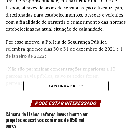
área de responsabilidade, em particular na cidade de
Lisboa, através de ações de sensibilização e fiscalização,
direcionadas para estabelecimentos, pessoas e veículos
com a finalidade de garantir o cumprimento das normas
estabelecidas na atual situação de calamidade.
Por esse motivo, a Polícia de Segurança Pública
relembra que nos dias 30 e 31 de dezembro de 2021 e 1
de janeiro de 2022:
· Não são permitidas concentrações superiores a 10
pessoas na via pública, salvo se todos forem
pertencentes ao mesmo agregado familiar;
CONTINUAR A LER
· É proibido o consumo de bebidas alcoólicas na via
pública;
PODE ESTAR INTERESSADO
Câmara de Lisboa reforça investimento em
· O acesso a estabelecimentos de restauração e similares,
projetos educativos com mais de 950 mil
a estabelecimento de jogos de fortuna e azar, bingos ou
euros
similares, festas ou celebrações do Ano Novo (de cariz