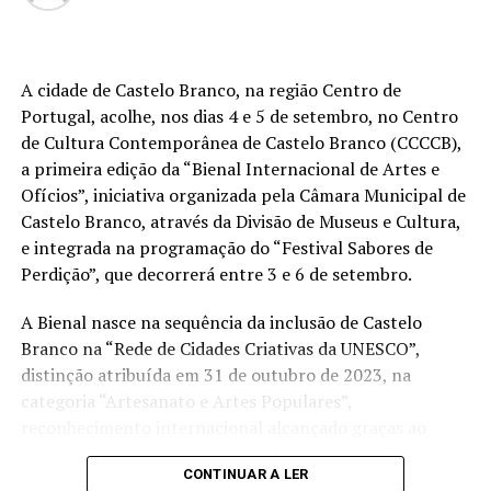
integrado na digressão de despedida do antigo vencedor
de três torneios do Grand Slam.
A edição de 2026 ficou igualmente marcada pela maior
A cidade de Castelo Branco, na região Centro de
representação portuguesa de sempre num torneio ATP
Portugal, acolhe, nos dias 4 e 5 de setembro, no Centro
realizado em território nacional. Nuno Borges, Jaime
de Cultura Contemporânea de Castelo Branco (CCCCB),
Faria, Henrique Rocha, Frederico Ferreira Silva, Tiago
a primeira edição da “Bienal Internacional de Artes e
Pereira e Tiago Torres integraram o quadro principal,
Ofícios”, iniciativa organizada pela Câmara Municipal de
beneficiando, de igual modo, da reorganização dos wild
Castelo Branco, através da Divisão de Museus e Cultura,
cards após as entradas diretas de alguns jogadores.
e integrada na programação do “Festival Sabores de
Perdição”, que decorrerá entre 3 e 6 de setembro.
Entre os portugueses, Tiago Torres e Jaime Faria
protagonizaram as melhores campanhas da edição,
A Bienal nasce na sequência da inclusão de Castelo
ambos alcançando os quartos de final. Torres assinou
Branco na “Rede de Cidades Criativas da UNESCO”,
um dos resultados mais marcantes do torneio ao
distinção atribuída em 31 de outubro de 2023, na
eliminar o chileno Alejandro Tabilo, terceiro cabeça de
categoria “Artesanato e Artes Populares”,
série e um dos principais favoritos à conquista do título,
reconhecimento internacional alcançado graças ao
antes de ser afastado pelo francês Hugo Gaston nos
“valor patrimonial, artístico e identitário” do “Bordado
quartos de final.
CONTINUAR A LER
de Castelo Branco”, uma das manifestações mais