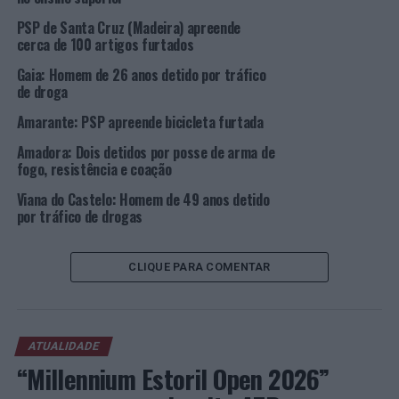
realizados testes de despistagem ao produto
PSP de Santa Cruz (Madeira) apreende
apreendido, que deram positivo para cocaína, numa
cerca de 100 artigos furtados
quantidade correspondente a quatro doses e meia.
Gaia: Homem de 26 anos detido por tráfico
de droga
A segunda detenção na rua da Sota foi registada ao final
Amarante: PSP apreende bicicleta furtada
do dia, às 19h10. Uma mulher, com 42 anos de idade,
conduzia um automóvel apreendido por falta de seguro
Amadora: Dois detidos por posse de arma de
de responsabilidade civil obrigatório, incorrendo assim
fogo, resistência e coação
na prática de um crime de desobediência.
Viana do Castelo: Homem de 49 anos detido
por tráfico de drogas
Foto: DR.
CLIQUE PARA COMENTAR
TÓPICOS RELACIONADOS:
COIMBRA
CRIMINALIDADE
DESTAQUE
PSP
PRÓXIMO
Porto: Conferência sobre futuro das profissões junta
ATUALIDADE
Ordens e empregadores no Palácio da Bolsa
“Millennium Estoril Open 2026”
NÃO PERCA