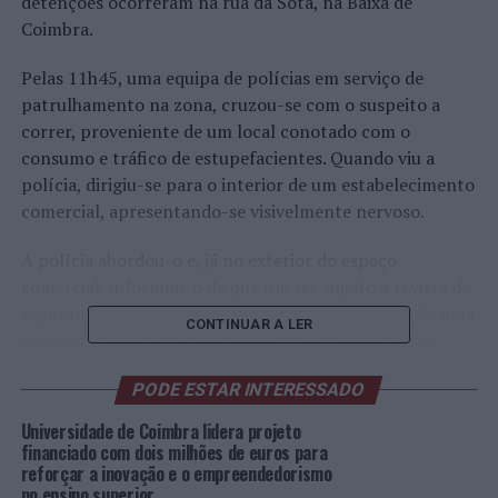
detenções ocorreram na rua da Sota, na Baixa de
Coimbra.
Pelas 11h45, uma equipa de polícias em serviço de
patrulhamento na zona, cruzou-se com o suspeito a
correr, proveniente de um local conotado com o
consumo e tráfico de estupefacientes. Quando viu a
polícia, dirigiu-se para o interior de um estabelecimento
comercial, apresentando-se visivelmente nervoso.
A polícia abordou-o e, já no exterior do espaço
comercial, informou-o de que iria ser sujeito a revista de
segurança. Nesse momento, o suspeito desfez-se de uma
CONTINUAR A LER
embalagem com um produto branco no seu interior,
recuperada de imediato pela polícia. Sem que nada o
PODE ESTAR INTERESSADO
fizesse prever, o jovem reagiu de forma violenta e
tentou, por diversas vezes, agredir um agente policial.
Universidade de Coimbra lidera projeto
financiado com dois milhões de euros para
O indivíduo foi prontamente detido e conduzido à sede
reforçar a inovação e o empreendedorismo
no ensino superior
do Comando Distrital da PSP de Coimbra, onde foram