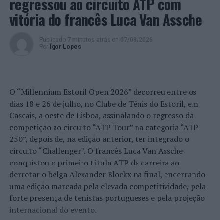
regressou ao circuito ATP com
Tribunal Constitucional indefere pedido de registo do
Nova Direita, mas Movimento apresenta novos estatutos
vitória do francês Luca Van Assche
na esperança de ser registado a tempo das eleições
Publicado
7 minutos atrás
on
07/08/2026
Por
Ígor Lopes
O “Millennium Estoril Open 2026” decorreu entre os
dias 18 e 26 de julho, no Clube de Ténis do Estoril, em
Cascais, a oeste de Lisboa, assinalando o regresso da
competição ao circuito “ATP Tour” na categoria “ATP
250”, depois de, na edição anterior, ter integrado o
circuito “Challenger”. O francês Luca Van Assche
conquistou o primeiro título ATP da carreira ao
derrotar o belga Alexander Blockx na final, encerrando
uma edição marcada pela elevada competitividade, pela
forte presença de tenistas portugueses e pela projeção
internacional do evento.