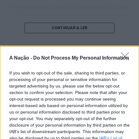
O torneio arrancou com a fase de qualificação, nos dias
18 e 19 de julho, reunindo dezenas de atletas em busca
de um lugar no quadro principal. A cerimónia de
CONTINUAR A LER
abertura contou com a presença do presidente da
Câmara Municipal de Cascais, Nuno Piteira Lopes,
acompanhado pelo executivo municipal, assinalando o
início de uma competição que voltou a colocar o
ATUALIDADE
A Nação -
Do Not Process My Personal Information
concelho no centro do calendário internacional do
Castelo Branco: “Bienal
ténis.
Internacional de Artes e Ofícios”
If you wish to opt-out of the sale, sharing to third parties, or
Apesar das desistências de última hora de jogadores
processing of your personal or sensitive information for
promete afirmar artesanato,
targeted advertising by us, please use the below opt-out
como Casper Ruud (Noruega), Alejandro Davidovich
património e inovação como
section to confirm your selection. Please note that after your
Fokina (Espanha) e Matteo Arnaldi (Itália), a prova
opt-out request is processed you may continue seeing
“motores de desenvolvimento
apresentou um quadro competitivo de elevado nível,
interest-based ads based on personal information utilized by
liderado pelo russo Andrey Rublev, primeiro cabeça de
económico e cultural” do município
us or personal information disclosed to third parties prior to
série, pelo italiano Luciano Darderi, pelo chileno
your opt-out. You may separately opt-out of the further
português
Alejandro Tabilo e pelo belga Alexander Blockx.
disclosure of your personal information by third parties on the
Um dos momentos mais aguardados da semana foi
IAB’s list of downstream participants. This information may
Publicado
6 horas atrás
on
07/08/2026
also be disclosed by us to third parties on the
IAB’s List of