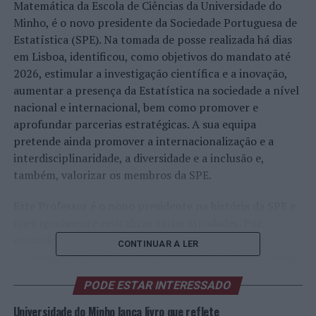
Matemática da Escola de Ciências da Universidade do
Minho, é o novo presidente da Sociedade Portuguesa de
Estatística (SPE). Na tomada de posse realizada há dias
em Lisboa, identificou, como objetivos do mandato até
2026, estimular a investigação científica e a inovação,
aumentar a presença da Estatística na sociedade a nível
nacional e internacional, bem como promover e
aprofundar parcerias estratégicas. A sua equipa
pretende ainda promover a internacionalização e a
interdisciplinaridade, a diversidade e a inclusão e,
também, valorizar os membros da SPE.
Este Professor é o nono presidente na história da SPE e
quer igualmente revitalizar várias atividades. Por
exemplo, o Prémio Estatístico Júnior, destacando
CONTINUAR A LER
estudantes do ensino básico e secundário e incentivando
o interesse destes nas áreas de Probabilidades e
PODE ESTAR INTERESSADO
Estatística, além do Clube Júnior e as suas ações
associadas, como a Explorística, A Estatística vai à
Universidade do Minho lança livro que reflete