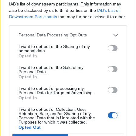
série, pelo italiano Luciano Darderi, pelo chileno
IAB’s list of downstream participants. This information may
português
Alejandro Tabilo e pelo belga Alexander Blockx.
also be disclosed by us to third parties on the
IAB’s List of
Um dos momentos mais aguardados da semana foi
Downstream Participants
that may further disclose it to other
Publicado
7 horas atrás
on
07/08/2026
também o regresso do suíço Stan Wawrinka ao Estoril,
third parties.
Por
Ígor Lopes
integrado na digressão de despedida do antigo vencedor
Personal Data Processing Opt Outs
de três torneios do Grand Slam.
I want to opt-out of the Sharing of my
A edição de 2026 ficou igualmente marcada pela maior
personal data.
A cidade de Castelo Branco, na região Centro de
Opted In
representação portuguesa de sempre num torneio ATP
Portugal, acolhe, nos dias 4 e 5 de setembro, no Centro
realizado em território nacional. Nuno Borges, Jaime
de Cultura Contemporânea de Castelo Branco (CCCCB),
I want to opt-out of the Sale of my
Personal Data.
Faria, Henrique Rocha, Frederico Ferreira Silva, Tiago
a primeira edição da “Bienal Internacional de Artes e
Opted In
Pereira e Tiago Torres integraram o quadro principal,
Ofícios”, iniciativa organizada pela Câmara Municipal de
beneficiando, de igual modo, da reorganização dos wild
I want to opt-out of processing my
Castelo Branco, através da Divisão de Museus e Cultura,
Personal Data for Targeted Advertising.
cards após as entradas diretas de alguns jogadores.
e integrada na programação do “Festival Sabores de
Opted In
Perdição”, que decorrerá entre 3 e 6 de setembro.
Entre os portugueses, Tiago Torres e Jaime Faria
I want to opt-out of Collection, Use,
Retention, Sale, and/or Sharing of my
protagonizaram as melhores campanhas da edição,
A Bienal nasce na sequência da inclusão de Castelo
Personal Data that Is Unrelated with the
ambos alcançando os quartos de final. Torres assinou
Purposes for which it was collected.
Branco na “Rede de Cidades Criativas da UNESCO”,
Opted Out
um dos resultados mais marcantes do torneio ao
distinção atribuída em 31 de outubro de 2023, na