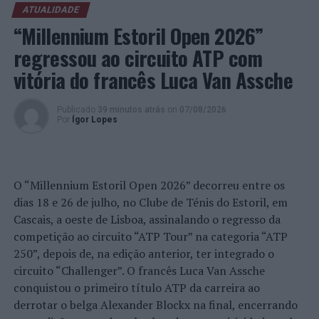
ciências afins, pretende juntar estatísticos que
ATUALIDADE
trabalhem nas universidades, no setor privado e na
“Millennium Estoril Open 2026”
administração pública. Entre as suas atividades,
regressou ao circuito ATP com
destacam-se o boletim semestral com notícias e artigos
vitória do francês Luca Van Assche
de divulgação científica, os ciclos de seminários e as
ações de divulgação junto da sociedade.
Publicado
39 minutos atrás
on
07/08/2026
A nova direção da SPE conta, ainda, com a vice-
Por
Ígor Lopes
presidente Lisete Sousa (Universidade de Lisboa, UL), a
tesoureira Maria Polidoro (Instituto Politécnico do
Porto) e os vogais Giovani Silva (UL) e Lígia Rodrigues
O “Millennium Estoril Open 2026” decorreu entre os
(Universidade de Évora). Pedro Oliveira (Universidade do
dias 18 e 26 de julho, no Clube de Ténis do Estoril, em
Porto) preside à mesa da assembleia-geral, tendo como
Cascais, a oeste de Lisboa, assinalando o regresso da
vogais Ana Papoila (Universidade Nova de Lisboa) e
competição ao circuito “ATP Tour” na categoria “ATP
Marco Costa (Universidade de Aveiro, UA). No conselho
250”, depois de, na edição anterior, ter integrado o
fiscal estão o presidente Carlos Tenreiro (Universidade
circuito “Challenger”. O francês Luca Van Assche
de Coimbra) e as vogais Isabel Pereira (UA) e Arminda
conquistou o primeiro título ATP da carreira ao
Gonçalves (UMinho).
derrotar o belga Alexander Blockx na final, encerrando