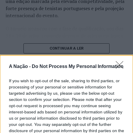
uma edição marcada pela elevada competitividade, pela
Foto: DR.
forte presença de tenistas portugueses e pela projeção
internacional do evento.
TÓPICOS RELACIONADOS:
DESTAQUE
ENSINO SUPERIOR
LUÍS MEIRA MACHADO
MATEMÁTICA
O torneio arrancou com a fase de qualificação, nos dias
SOCIEDADE PORTUGUESA DE ESTATÍSTICA
UNIVERSIDADE DO MINHO
18 e 19 de julho, reunindo dezenas de atletas em busca
de um lugar no quadro principal. A cerimónia de
PRÓXIMO
CONTINUAR A LER
Valença protege seniores e adultos mais vulneráveis
abertura contou com a presença do presidente da
Câmara Municipal de Cascais, Nuno Piteira Lopes,
NÃO PERCA
acompanhado pelo executivo municipal, assinalando o
Agência Nacional de Inovação atribui prémio de
A Nação -
Do Not Process My Personal Information
inovação a robô que desinfeta espaços públicos de
início de uma competição que voltou a colocar o
ATUALIDADE
forma inócua
concelho no centro do calendário internacional do
If you wish to opt-out of the sale, sharing to third parties, or
Castelo Branco: “Bienal
ténis.
processing of your personal or sensitive information for
Internacional de Artes e Ofícios”
targeted advertising by us, please use the below opt-out
Apesar das desistências de última hora de jogadores
section to confirm your selection. Please note that after your
promete afirmar artesanato,
como Casper Ruud (Noruega), Alejandro Davidovich
opt-out request is processed you may continue seeing
património e inovação como
interest-based ads based on personal information utilized by
Fokina (Espanha) e Matteo Arnaldi (Itália), a prova
us or personal information disclosed to third parties prior to
“motores de desenvolvimento
apresentou um quadro competitivo de elevado nível,
your opt-out. You may separately opt-out of the further
liderado pelo russo Andrey Rublev, primeiro cabeça de
económico e cultural” do município
disclosure of your personal information by third parties on the