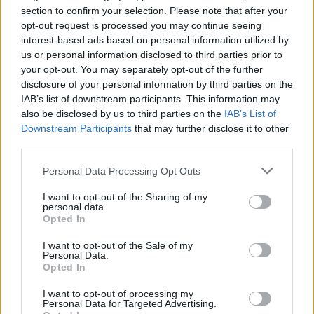
Castelo Branco: “Bienal Internacional de Artes e Ofícios”
section to confirm your selection. Please note that after your
promete afirmar artesanato, património e inovação como
opt-out request is processed you may continue seeing
“motores de desenvolvimento económico e cultural” do
interest-based ads based on personal information utilized by
município português
us or personal information disclosed to third parties prior to
your opt-out. You may separately opt-out of the further
disclosure of your personal information by third parties on the
Covilhã: Especialista aponta investimento estrangeiro e
IAB’s list of downstream participants. This information may
valorização imobiliária como motores do crescimento da
also be disclosed by us to third parties on the
IAB’s List of
Beira Interior
Downstream Participants
that may further disclose it to other
third parties.
Rio de Janeiro: Governo do Estado propõe parceria com a
FUNCEX para “reforçar inteligência sobre comércio
Personal Data Processing Opt Outs
exterior”
I want to opt-out of the Sharing of my
personal data.
Esposende acolhe festival de kitesurf
Opted In
I want to opt-out of the Sale of my
Personal Data.
COMENTÁRIOS RECENTES
Opted In
I want to opt-out of processing my
Personal Data for Targeted Advertising.
ÚLTIMAS
DESTAQUE
VIDEOS