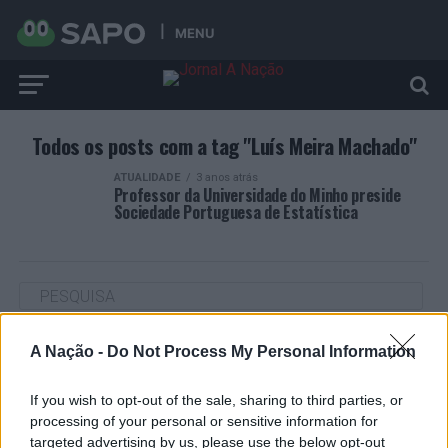
MENU
Todos os posts com a tag "Luís Meira Machado"
ATUALIDADE
3 anos atrás
Professor da Universidade do Minho preside
Sociedade Portuguesa de Estatística
A Nação -
Do Not Process My Personal Information
ARTIGOS RECENTES
“Millennium Estoril Open 2026” regressou ao circuito ATP
If you wish to opt-out of the sale, sharing to third parties, or
com vitória do francês Luca Van Assche
processing of your personal or sensitive information for
targeted advertising by us, please use the below opt-out