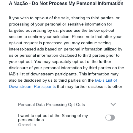
Nova de Milfontes e Ericeira.
A Nação -
Do Not Process My Personal Information
CONTINUAR A LER
A iniciativa pretende aproximar a prática dos desportos
If you wish to opt-out of the sale, sharing to third parties, or
de vento das comunidades costeiras, promovendo o
processing of your personal or sensitive information for
território através do mar e das suas condições naturais.
targeted advertising by us, please use the below opt-out
ATUALIDADE
Nas palavras de Pedro Mota, De todas as etapas do
section to confirm your selection. Please note that after your
Cinco projetos de Cascais finalistas
Nortada Ocean Rides, este evento é o que mais precisa
opt-out request is processed you may continue seeing
da “nortada” como apoio, porque sem vento não há
em iniciativa europeia
interest-based ads based on personal information utilized by
us or personal information disclosed to third parties prior to
kitesurf.
your opt-out. You may separately opt-out of the further
Publicado
23 horas atrás
on
05/08/2026
disclosure of your personal information by third parties on the
A presença da Nortada vai mais uma vez, alem da
Por
Ígor Lopes
IAB’s list of downstream participants. This information may
competição. O que queremos é fazer parte deste
also be disclosed by us to third parties on the
IAB’s List of
movimento que promove o encontro entre atletas,
Downstream Participants
that may further disclose it to other
visitantes e a comunidade local. Que a marca Nortada
third parties.
Vencedores serão anunciados no “Innovation in Politics
esteja presente de uma forma natural e quase obvia,
Awards,” a 30 de outubro de 2026, no Centro de
valorizando o património natural e a relação de
Personal Data Processing Opt Outs
Congressos do Estoril.
Esposende com o vento e o mar, refere o CEO da
I want to opt-out of the Sharing of my
Nortada.
personal data.
Participação cívica, Juventude, Educação, Emprego e
Opted In
Inclusão de pessoas com deficiência. Estas são as áreas
Para o Presidente da Câmara Municipal de Esposende,