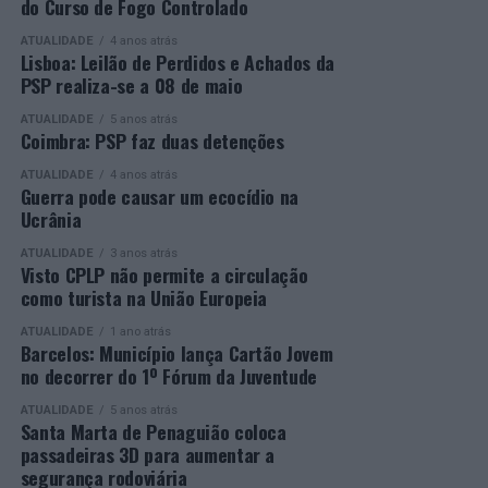
do Curso de Fogo Controlado
presença de mais de 500 participantes.
profissionais.
ATUALIDADE
4 anos atrás
Mais informações em:
Durante a cerimónia foi ainda reconhecido o trabalho
Lisboa: Leilão de Perdidos e Achados da
https://awards.innovationinpolitics.eu/
desenvolvido por toda a equipa de formadores e
PSP realiza-se a 08 de maio
colaboradores da ETG, cujo empenho foi determinante
ATUALIDADE
5 anos atrás
para o sucesso desta edição do Curso EFA.
Coimbra: PSP faz duas detenções
ATUALIDADE
4 anos atrás
A Escola de Tecnologia e Gestão de Barcelos continua a
Guerra pode causar um ecocídio na
afirmar-se como uma referência na formação
Ucrânia
profissional e na qualificação de adultos, contribuindo
ATUALIDADE
3 anos atrás
para o desenvolvimento de competências, o aumento da
Visto CPLP não permite a circulação
empregabilidade e a valorização do capital humano do
como turista na União Europeia
concelho e da região.
ATUALIDADE
1 ano atrás
Barcelos: Município lança Cartão Jovem
A Empresa Municipal de Educação e Cultura de Barcelos
no decorrer do 1º Fórum da Juventude
felicita todos os diplomados por esta importante
conquista, desejando-lhes os maiores sucessos pessoais,
ATUALIDADE
5 anos atrás
Santa Marta de Penaguião coloca
profissionais e académicos, convicta de que este diploma
passadeiras 3D para aumentar a
representa o início de novas oportunidades e novos
segurança rodoviária