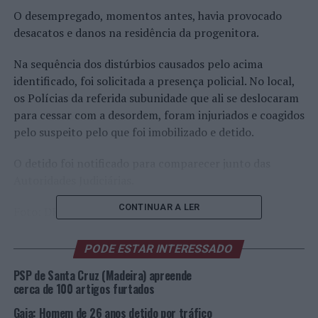
O desempregado, momentos antes, havia provocado
desacatos e danos na residência da progenitora.
Na sequência dos distúrbios causados pelo acima
identificado, foi solicitada a presença policial. No local,
os Polícias da referida subunidade que ali se deslocaram
para cessar com a desordem, foram injuriados e coagidos
pelo suspeito pelo que foi imobilizado e detido.
O detido foi notificado para comparecer junto das
Autoridades Judiciárias.
CONTINUAR A LER
Foto: DR.
PODE ESTAR INTERESSADO
TÓPICOS RELACIONADOS:
CRIMINALIDADE
DESTAQUE
PÓVOA DE VARZIM
PSP
PSP de Santa Cruz (Madeira) apreende
cerca de 100 artigos furtados
PRÓXIMO
Porto: Homem de 34 anos detido por roubo em interior
Gaia: Homem de 26 anos detido por tráfico
de viatura