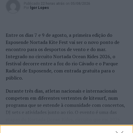
Publicado
22 horas atrás
on
05/08/2026
Por
Ígor Lopes
Entre os dias 7 e 9 de agosto, a primeira edição do
Esposende Nortada Kite Fest vai ser o novo ponto de
encontro para os desportos de vento e do mar.
Integrado no circuito Nortada Ocean Rides 2026, o
festival decorre entre a foz do rio Cávado e o Parque
Radical de Esposende, com entrada gratuita para o
público.
Durante três dias, atletas nacionais e internacionais
competem em diferentes vertentes de kitesurf, num
programa que se estende à comunidade com concertos,
DJ sets e atividades junto ao rio. O evento é uma das
etapas do Nortada Ocean Rides, circuito que em 2026
passa também por Sines, Peniche, Viana do Castelo, Vila