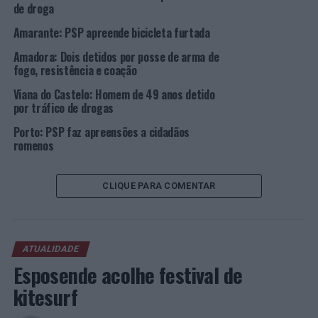
de droga
NÃO PERCA
Amarante: PSP apreende bicicleta furtada
Porto, Matosinhos e Gaia: Quatro detenções por posse e
tráfico de drogas
Amadora: Dois detidos por posse de arma de
fogo, resistência e coação
Viana do Castelo: Homem de 49 anos detido
por tráfico de drogas
Porto: PSP faz apreensões a cidadãos
romenos
CLIQUE PARA COMENTAR
ATUALIDADE
Esposende acolhe festival de
kitesurf