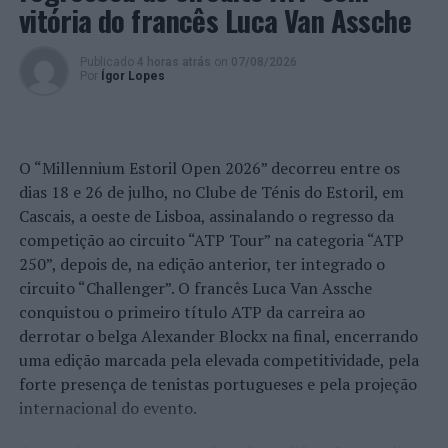
vitória do francês Luca Van Assche
Publicado
4 horas atrás
on
07/08/2026
Por
Ígor Lopes
O “Millennium Estoril Open 2026” decorreu entre os
dias 18 e 26 de julho, no Clube de Ténis do Estoril, em
Cascais, a oeste de Lisboa, assinalando o regresso da
competição ao circuito “ATP Tour” na categoria “ATP
250”, depois de, na edição anterior, ter integrado o
circuito “Challenger”. O francês Luca Van Assche
conquistou o primeiro título ATP da carreira ao
derrotar o belga Alexander Blockx na final, encerrando
uma edição marcada pela elevada competitividade, pela
forte presença de tenistas portugueses e pela projeção
internacional do evento.