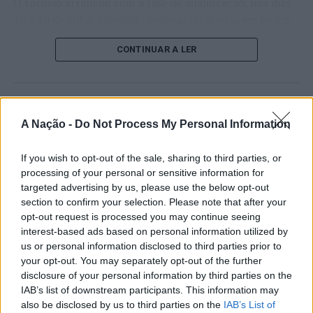
O torneio arrancou com a fase de qualificação, nos dias
18 e 19 de julho, reunindo dezenas de atletas em busca
de um lugar no quadro principal. A cerimónia de
CONTINUAR A LER
abertura contou com a presença do presidente da
Câmara Municipal de Cascais, Nuno Piteira Lopes,
acompanhado pelo executivo municipal, assinalando o
início de uma competição que voltou a colocar o
ATUALIDADE
concelho no centro do calendário internacional do
A Nação -
Do Not Process My Personal Information
Castelo Branco: “Bienal
ténis.
Internacional de Artes e Ofícios”
If you wish to opt-out of the sale, sharing to third parties, or
Apesar das desistências de última hora de jogadores
promete afirmar artesanato,
processing of your personal or sensitive information for
como Casper Ruud (Noruega), Alejandro Davidovich
targeted advertising by us, please use the below opt-out
património e inovação como
Fokina (Espanha) e Matteo Arnaldi (Itália), a prova
section to confirm your selection. Please note that after your
“motores de desenvolvimento
apresentou um quadro competitivo de elevado nível,
opt-out request is processed you may continue seeing
interest-based ads based on personal information utilized by
liderado pelo russo Andrey Rublev, primeiro cabeça de
económico e cultural” do município
us or personal information disclosed to third parties prior to
série, pelo italiano Luciano Darderi, pelo chileno
português
your opt-out. You may separately opt-out of the further
Alejandro Tabilo e pelo belga Alexander Blockx.
disclosure of your personal information by third parties on the
Um dos momentos mais aguardados da semana foi
IAB’s list of downstream participants. This information may
Publicado
10 horas atrás
on
07/08/2026
também o regresso do suíço Stan Wawrinka ao Estoril,
also be disclosed by us to third parties on the
IAB’s List of
Por
Ígor Lopes