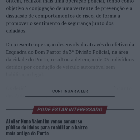
ontem, realizou mais uma operação policial, tendo como
objetivo a conjugação de uma vertente de prevenção e a
dissuasão de comportamentos de risco, de forma a
promover o sentimento de segurança junto dos
cidadãos.
Da presente operação desenvolvida através do efetivo da
Esquadra do Bom Pastor da 3ª Divisão Policial, na área
da cidade do Porto, resultou a detenção de 03 indivíduos
detidos por condução de veículo automóvel sem
habilitação legal.
Os detidos foram notificados para comparecerem junto
CONTINUAR A LER
das Autoridades Judiciárias.
Foto: DR.
PODE ESTAR INTERESSADO
Atelier Nuno Valentim vence concurso
TÓPICOS RELACIONADOS:
público de ideias para reabilitar o bairro
CRIMINALIDADE
DESTAQUE
PORTO
PSP
mais antigo do Porto