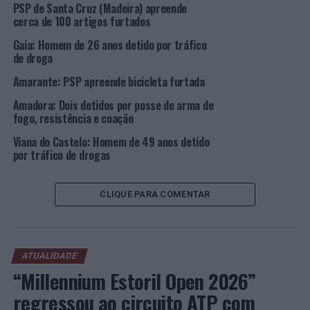
PSP de Santa Cruz (Madeira) apreende
PRÓXIMO
Porto: Detido por tráfico de droga no Bairro Novo de
cerca de 100 artigos furtados
Ramalde
Gaia: Homem de 26 anos detido por tráfico
de droga
NÃO PERCA
Águas Santas: Homem de 26 anos detido por violência
Amarante: PSP apreende bicicleta furtada
doméstica
Amadora: Dois detidos por posse de arma de
fogo, resistência e coação
Viana do Castelo: Homem de 49 anos detido
por tráfico de drogas
CLIQUE PARA COMENTAR
ATUALIDADE
“Millennium Estoril Open 2026”
regressou ao circuito ATP com