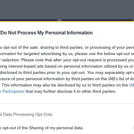
a: Dois detidos por posse de
Viana do Castelo: Homem de 49
e fogo, resistência e coação
anos detido por tráfico de drogas
-
Do Not Process My Personal Information
to opt-out of the sale, sharing to third parties, or processing of your per
formation for targeted advertising by us, please use the below opt-out s
r selection. Please note that after your opt-out request is processed y
eing interest-based ads based on personal information utilized by us or
disclosed to third parties prior to your opt-out. You may separately opt-
losure of your personal information by third parties on the IAB’s list of
. This information may also be disclosed by us to third parties on the
IA
Participants
that may further disclose it to other third parties.
CLIQUE PARA COMENTAR
l Data Processing Opt Outs
o opt-out of the Sharing of my personal data.