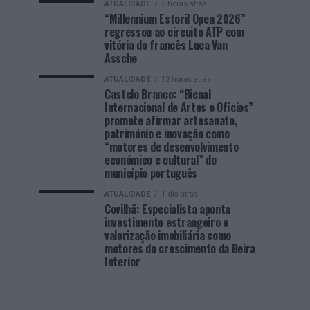
ATUALIDADE
5 horas atrás
“Millennium Estoril Open 2026”
regressou ao circuito ATP com
vitória do francês Luca Van
Assche
ATUALIDADE
12 horas atrás
Castelo Branco: “Bienal
Internacional de Artes e Ofícios”
promete afirmar artesanato,
património e inovação como
“motores de desenvolvimento
económico e cultural” do
município português
ATUALIDADE
1 dia atrás
Covilhã: Especialista aponta
investimento estrangeiro e
valorização imobiliária como
motores do crescimento da Beira
Interior