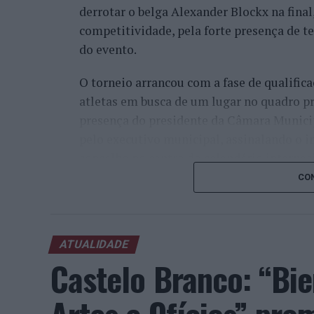
derrotar o belga Alexander Blockx na fina
competitividade, pela forte presença de t
do evento.
O torneio arrancou com a fase de qualifica
atletas em busca de um lugar no quadro pr
presença do presidente da Câmara Munici
pelo executivo municipal, assinalando o i
concelho no centro do calendário internaci
CON
Apesar das desistências de última hora d
Davidovich Fokina (Espanha) e Matteo Arna
competitivo de elevado nível, liderado pel
ATUALIDADE
pelo italiano Luciano Darderi, pelo chilen
Castelo Branco: “Bie
Um dos momentos mais aguardados da sem
Wawrinka ao Estoril, integrado na digress
torneios do Grand Slam.