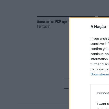
Amarante: PSP apreende bicicleta
Amador
furtada
arma d
A Nação 
If you wish 
sensitive in
confirm you
continue se
information 
further disc
participants
Downstream 
Persona
I want t