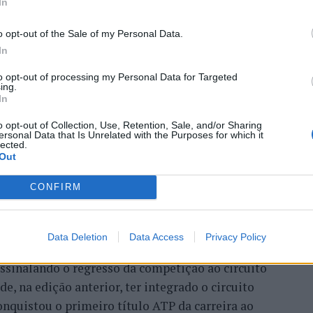
In
 Open 2026” regressou ao
o opt-out of the Sale of my Personal Data.
In
ória do francês Luca Van
to opt-out of processing my Personal Data for Targeted
ing.
In
o opt-out of Collection, Use, Retention, Sale, and/or Sharing
ersonal Data that Is Unrelated with the Purposes for which it
lected.
Out
CONFIRM
Data Deletion
Data Access
Privacy Policy
entre os dias 18 e 26 de julho, no Clube de Ténis
 assinalando o regresso da competição ao circuito
e, na edição anterior, ter integrado o circuito
onquistou o primeiro título ATP da carreira ao