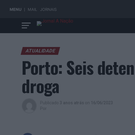
MENU
MAIL
JORNAIS
ATUALIDADE
Porto: Seis deten
droga
Publicado
3 anos atrás
on
16/06/2023
Por