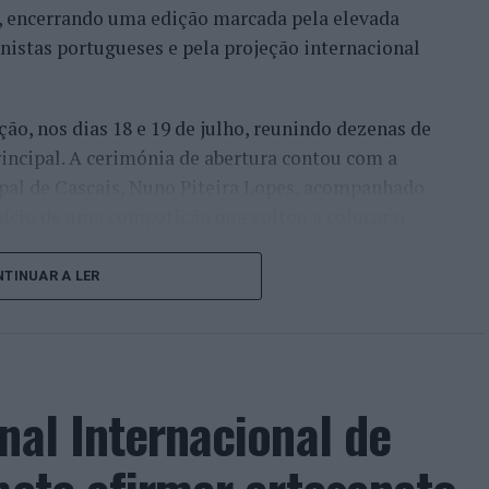
l, encerrando uma edição marcada pela elevada
enistas portugueses e pela projeção internacional
ção, nos dias 18 e 19 de julho, reunindo dezenas de
incipal. A cerimónia de abertura contou com a
pal de Cascais, Nuno Piteira Lopes, acompanhado
nício de uma competição que voltou a colocar o
onal do ténis.
TINUAR A LER
e jogadores como Casper Ruud (Noruega), Alejandro
ldi (Itália), a prova apresentou um quadro
o russo Andrey Rublev, primeiro cabeça de série,
o Alejandro Tabilo e pelo belga Alexander Blockx.
nal Internacional de
ana foi também o regresso do suíço Stan
ão de despedida do antigo vencedor de três