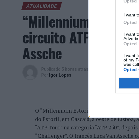
Opted 
ATUALIDADE
“Millennium Estoril
I want t
Opted 
circuito ATP com vit
I want 
Advertis
Opted 
Assche
I want t
of my P
was col
Publicado
5 horas atrás
on
07/08/2026
Opted 
Por
Ígor Lopes
O “Millennium Estoril Open 2026” decorreu 
do Estoril, em Cascais, a oeste de Lisboa,
“ATP Tour” na categoria “ATP 250”, depois d
“Challenger”. O francês Luca Van Assche c