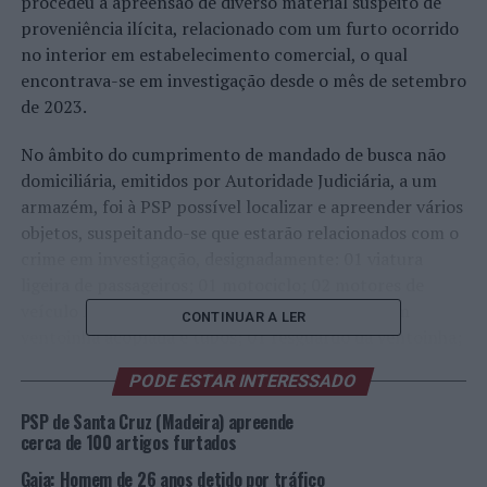
procedeu à apreensão de diverso material suspeito de
proveniência ilícita, relacionado com um furto ocorrido
no interior em estabelecimento comercial, o qual
encontrava-se em investigação desde o mês de setembro
de 2023.
No âmbito do cumprimento de mandado de busca não
domiciliária, emitidos por Autoridade Judiciária, a um
armazém, foi à PSP possível localizar e apreender vários
objetos, suspeitando-se que estarão relacionados com o
crime em investigação, designadamente: 01 viatura
ligeira de passageiros; 01 motociclo; 02 motores de
veículo ligeiro de passageiros; 01
Intercooler
com
CONTINUAR A LER
ventoinha acoplada e tubos; 01 resguardo da ventoinha;
01 parte do tubo de escape; 01 ventoinha para motor;
PODE ESTAR INTERESSADO
01 motor de arranque; 01 coletor de admissão; 01
volante para motociclo; 01 conjunto de travagem
PSP de Santa Cruz (Madeira) apreende
completo para motociclo; 02 jogos de maxilas de travão;
cerca de 100 artigos furtados
01 conjunto para velocidades rápidas; 01
tablet
de 32GB,
Gaia: Homem de 26 anos detido por tráfico