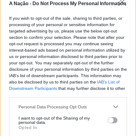
Nova de Milfontes e Ericeira.
A Nação -
Do Not Process My Personal Information
CONTINUAR A LER
A iniciativa pretende aproximar a prática dos desportos
If you wish to opt-out of the sale, sharing to third parties, or
de vento das comunidades costeiras, promovendo o
processing of your personal or sensitive information for
território através do mar e das suas condições naturais.
targeted advertising by us, please use the below opt-out
ATUALIDADE
Nas palavras de Pedro Mota, De todas as etapas do
section to confirm your selection. Please note that after your
Cinco projetos de Cascais finalistas
Nortada Ocean Rides, este evento é o que mais precisa
opt-out request is processed you may continue seeing
da “nortada” como apoio, porque sem vento não há
em iniciativa europeia
interest-based ads based on personal information utilized by
us or personal information disclosed to third parties prior to
kitesurf.
your opt-out. You may separately opt-out of the further
Publicado
18 horas atrás
on
05/08/2026
disclosure of your personal information by third parties on the
A presença da Nortada vai mais uma vez, alem da
Por
Ígor Lopes
IAB’s list of downstream participants. This information may
competição. O que queremos é fazer parte deste
also be disclosed by us to third parties on the
IAB’s List of
movimento que promove o encontro entre atletas,
Downstream Participants
that may further disclose it to other
visitantes e a comunidade local. Que a marca Nortada
third parties.
Vencedores serão anunciados no “Innovation in Politics
esteja presente de uma forma natural e quase obvia,
Awards,” a 30 de outubro de 2026, no Centro de
valorizando o património natural e a relação de
Personal Data Processing Opt Outs
Congressos do Estoril.
Esposende com o vento e o mar, refere o CEO da
I want to opt-out of the Sharing of my
Nortada.
personal data.
Participação cívica, Juventude, Educação, Emprego e
Opted In
Inclusão de pessoas com deficiência. Estas são as áreas
Para o Presidente da Câmara Municipal de Esposende,