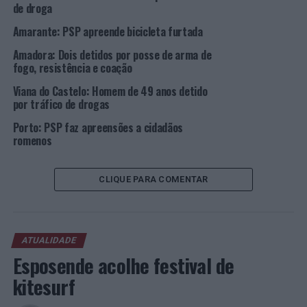
com capa; e 01 câmara de filmar com acessórios e bolsa.
de droga
Amarante: PSP apreende bicicleta furtada
O Comando Regional da Madeira através da Esquadra do
Porto Santo, procedeu, ainda, no mês de dezembro, no
Amadora: Dois detidos por posse de arma de
âmbito da Operação “Montra Segura – Na segurança
fogo, resistência e coação
não há saldos”, promoveu 15 ações de sensibilização a 15
Viana do Castelo: Homem de 49 anos detido
estabelecimentos comerciais no sentido de adotarem
por tráfico de drogas
medidas preventivas de autoproteção e aumentar o
Porto: PSP faz apreensões a cidadãos
sentimento de segurança dos comerciantes.
romenos
Foto: DR.
CLIQUE PARA COMENTAR
TÓPICOS RELACIONADOS:
CRIMINALIDADE
DESTAQUE
PORTO SANTO
PSP
PRÓXIMO
ATUALIDADE
Castro Marim com IMI mínimo legal e desconto máximo
Esposende acolhe festival de
no IMI Familiar
kitesurf
NÃO PERCA
Famalicão: Jovem de 19 anos detida pelo crime de