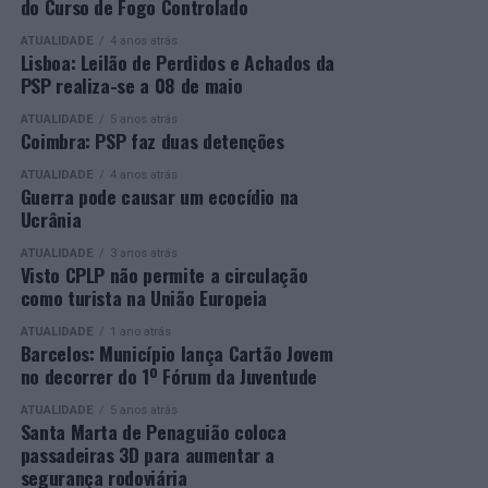
do Curso de Fogo Controlado
presença de mais de 500 participantes.
profissionais.
ATUALIDADE
4 anos atrás
Mais informações em:
Durante a cerimónia foi ainda reconhecido o trabalho
Lisboa: Leilão de Perdidos e Achados da
https://awards.innovationinpolitics.eu/
desenvolvido por toda a equipa de formadores e
PSP realiza-se a 08 de maio
colaboradores da ETG, cujo empenho foi determinante
ATUALIDADE
5 anos atrás
para o sucesso desta edição do Curso EFA.
Coimbra: PSP faz duas detenções
ATUALIDADE
4 anos atrás
A Escola de Tecnologia e Gestão de Barcelos continua a
Guerra pode causar um ecocídio na
afirmar-se como uma referência na formação
Ucrânia
profissional e na qualificação de adultos, contribuindo
ATUALIDADE
3 anos atrás
para o desenvolvimento de competências, o aumento da
Visto CPLP não permite a circulação
empregabilidade e a valorização do capital humano do
como turista na União Europeia
concelho e da região.
ATUALIDADE
1 ano atrás
Barcelos: Município lança Cartão Jovem
A Empresa Municipal de Educação e Cultura de Barcelos
no decorrer do 1º Fórum da Juventude
felicita todos os diplomados por esta importante
conquista, desejando-lhes os maiores sucessos pessoais,
ATUALIDADE
5 anos atrás
Santa Marta de Penaguião coloca
profissionais e académicos, convicta de que este diploma
passadeiras 3D para aumentar a
representa o início de novas oportunidades e novos
segurança rodoviária