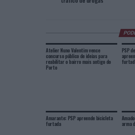
tráfico de drogas
POD
Atelier Nuno Valentim vence
PSP de
concurso público de ideias para
apreen
reabilitar o bairro mais antigo do
furtad
Porto
Amarante: PSP apreende bicicleta
Amador
furtada
arma d