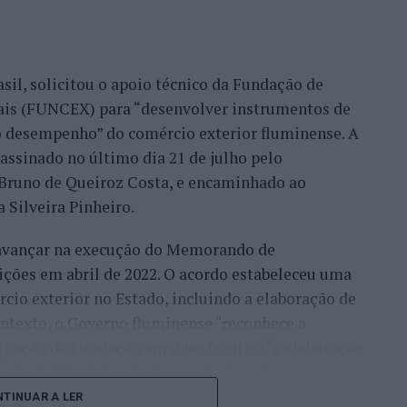
ade do país, mas inclusive outros países. Há
migo, já, com a minha equipa, para fazermos a
sil, solicitou o apoio técnico da Fundação de
móvel, para um desenvolvimento turístico”,
nais (FUNCEX) para “desenvolver instrumentos de
 desempenho” do comércio exterior fluminense. A
assinado no último dia 21 de julho pelo
rmação da habitação impulsionam o
, Bruno de Queiroz Costa, e encaminhado ao
 Silveira Pinheiro.
 avançar na execução do Memorando de
frisa que o mercado imobiliário da Beira Interior
ições em abril de 2022. O acordo estabeleceu uma
eiros, “nomeadamente do Brasil, França, Israel e
io exterior no Estado, incluindo a elaboração de
ontexto, o Governo fluminense “reconhece a
ocura resulta de uma tendência que antecipou ainda
ipação da Fundação em duas frentes: “a elaboração
icamente que Portugal se tornaria “um dos
do do Rio de Janeiro” e a estruturação e
 mundo”.
rd de Comércio Exterior”.
TINUAR A LER