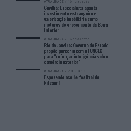
ATUALIDADE
16 horas atrás
Covilhã: Especialista aponta
investimento estrangeiro e
valorização imobiliária como
motores do crescimento da Beira
Interior
ATUALIDADE
16 horas atrás
Rio de Janeiro: Governo do Estado
propõe parceria com a FUNCEX
para “reforçar inteligência sobre
comércio exterior”
ATUALIDADE
2 dias atrás
Esposende acolhe festival de
kitesurf