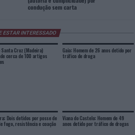
(autoria e cumplicidade) por
condução sem carta
E ESTAR INTERESSADO
 Santa Cruz (Madeira)
Gaia: Homem de 26 anos detido por
de cerca de 100 artigos
tráfico de droga
os
a: Dois detidos por posse de
Viana do Castelo: Homem de 49
e fogo, resistência e coação
anos detido por tráfico de drogas