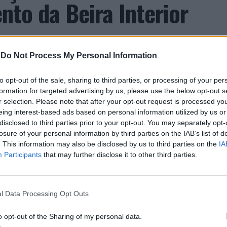
to da Beira Interior
-
Do Not Process My Personal Information
to opt-out of the sale, sharing to third parties, or processing of your per
formation for targeted advertising by us, please use the below opt-out s
r selection. Please note that after your opt-out request is processed y
 Carlos, defende que a Beira Interior, localizada
eing interest-based ads based on personal information utilized by us or
um período de “forte crescimento económico e
disclosed to third parties prior to your opt-out. You may separately opt-
úne atualmente “condições para atrair novos
losure of your personal information by third parties on the IAB’s list of
. This information may also be disclosed by us to third parties on the
IA
xar população e consolidar um modelo de
Participants
that may further disclose it to other third parties.
ida, na inovação e na valorização do território”.
a Incomparáveis no âmbito de mais uma edição da
dias 16 e 26 de julho, na Covilhã, sendo considerada
l Data Processing Opt Outs
e Portugal. Com origens medievais e realizada
uga tradição, atividade económica, comércio,
o opt-out of the Sharing of my personal data.