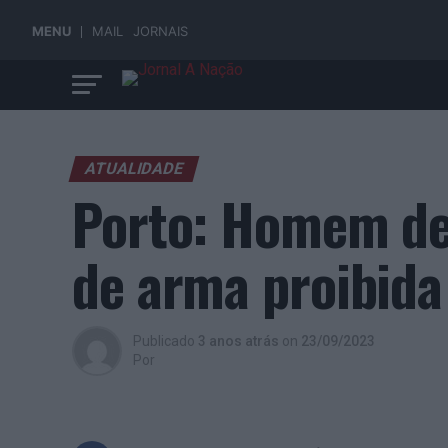
MENU
MAIL
JORNAIS
ATUALIDADE
Porto: Homem de 
de arma proibida
Publicado
3 anos atrás
on
23/09/2023
Por