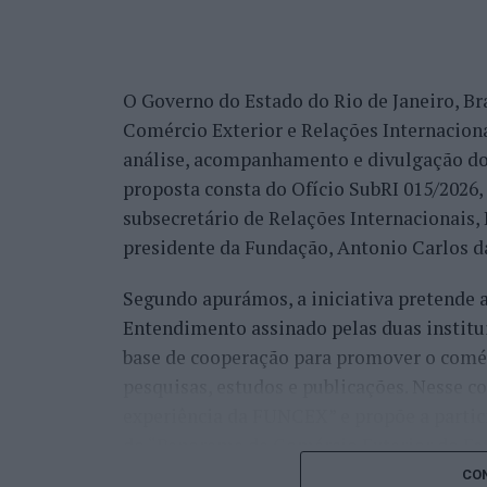
internacionais.
“Nós estamos a conquistar não só cada cid
muitos países que vêm diretamente ter co
O Governo do Estado do Rio de Janeiro, Bra
venda do imóvel deles, para comprar um i
Comércio Exterior e Relações Internacio
revelou.
análise, acompanhamento e divulgação do
proposta consta do Ofício SubRI 015/2026, 
A procura internacional e a transfo
subsecretário de Relações Internacionais
“crescimento da região”
presidente da Fundação, Antonio Carlos da
Segundo apurámos, a iniciativa pretende
Além da procura nacional, António Carlos 
Entendimento assinado pelas duas institu
está também a captar investidores estrang
base de cooperação para promover o comérc
espanhóis”.
pesquisas, estudos e publicações. Nesse c
Na perspetiva deste profissional, esta pr
experiência da FUNCEX” e propõe a partic
durante a pandemia, quando defendeu publ
do “Panorama de Comércio Exterior do Esta
destinos mais procurados da Europa e do
certificação dos conteúdos de um Dashboa
CON