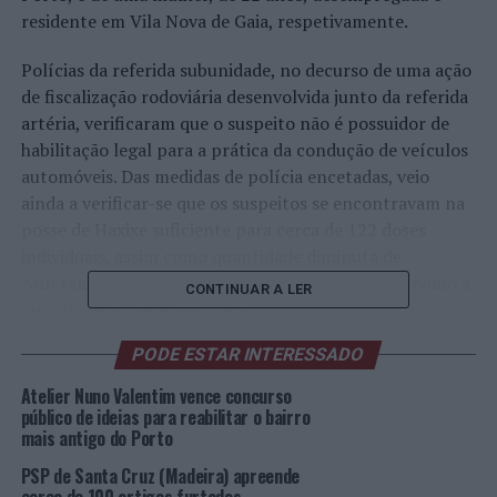
residente em Vila Nova de Gaia, respetivamente.
Polícias da referida subunidade, no decurso de uma ação
de fiscalização rodoviária desenvolvida junto da referida
artéria, verificaram que o suspeito não é possuidor de
habilitação legal para a prática da condução de veículos
automóveis. Das medidas de polícia encetadas, veio
ainda a verificar-se que os suspeitos se encontravam na
posse de Haxixe suficiente para cerca de 122 doses
individuais, assim como quantidade diminuta de
Anfetaminas, que lhes foram apreendidos, assim como a
CONTINUAR A LER
quantia de 320 € e duas facas.
PODE ESTAR INTERESSADO
Os detidos foram presentes junto das Autoridades
Judiciárias.
Atelier Nuno Valentim vence concurso
público de ideias para reabilitar o bairro
Foto: DR.
mais antigo do Porto
PSP de Santa Cruz (Madeira) apreende
TÓPICOS RELACIONADOS:
CRIMINALIDADE
DESTAQUE