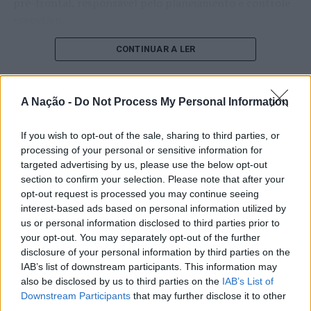
pré-frontal, responsável pelo planejamento e controle
executivo.
O pesquisador afirma que plataformas digitais também
CONTINUAR A LER
estimulam continuamente o sistema de recompensa do
cérebro, favorecendo a fadiga mental, a dificuldade de
manter a atenção e a procrastinação. Na sua visão,
A Nação -
Do Not Process My Personal Information
ATUALIDADE
tarefas inacabadas permanecem ativas na memória e
“Millennium Estoril Open 2026”
aumentam a sensação de sobrecarga, enquanto o stress
If you wish to opt-out of the sale, sharing to third parties, or
prolongado pode elevar os níveis de cortisol e
regressou ao circuito ATP com
processing of your personal or sensitive information for
targeted advertising by us, please use the below opt-out
prejudicar o desempenho cognitivo.
vitória do francês Luca Van Assche
section to confirm your selection. Please note that after your
opt-out request is processed you may continue seeing
Fabiano de Abreu Agrela Rodrigues ressalta que não há
interest-based ads based on personal information utilized by
Publicado
1 dia atrás
on
07/08/2026
evidências de que o ambiente digital provoque mudanças
Por
Ígor Lopes
us or personal information disclosed to third parties prior to
genéticas na espécie humana. A adaptação observada,
your opt-out. You may separately opt-out of the further
afirma, ocorre por meio da neuroplasticidade, processo
disclosure of your personal information by third parties on the
pelo qual os circuitos neurais se reorganizam em
IAB’s list of downstream participants. This information may
resposta às experiências.
O “Millennium Estoril Open 2026” decorreu entre os
also be disclosed by us to third parties on the
IAB’s List of
Downstream Participants
that may further disclose it to other
dias 18 e 26 de julho, no Clube de Ténis do Estoril, em
third parties.