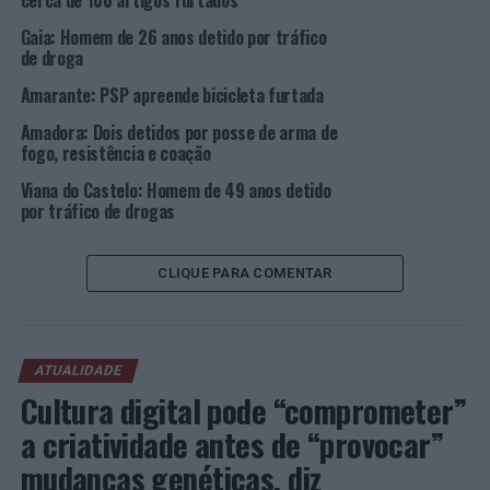
cerca de 100 artigos furtados
PORTO
PSP
Gaia: Homem de 26 anos detido por tráfico
de droga
PRÓXIMO
Porto e Póvoa de Varzim: Duas detenções por tráfico de
Amarante: PSP apreende bicicleta furtada
drogas
Amadora: Dois detidos por posse de arma de
NÃO PERCA
fogo, resistência e coação
Porto: Homem de 34 anos detido por furto em interior
de residência
Viana do Castelo: Homem de 49 anos detido
por tráfico de drogas
CLIQUE PARA COMENTAR
ATUALIDADE
Cultura digital pode “comprometer”
a criatividade antes de “provocar”
mudanças genéticas, diz