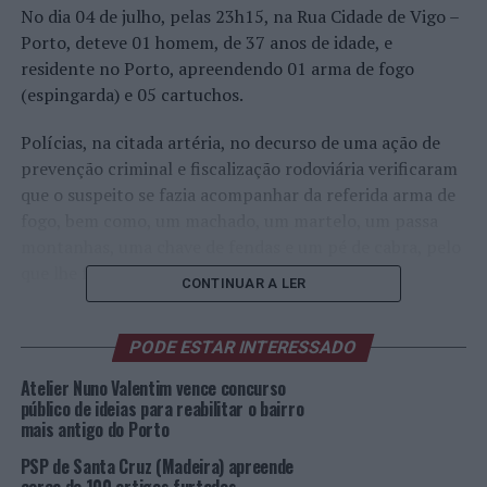
No dia 04 de julho, pelas 23h15, na Rua Cidade de Vigo –
Porto, deteve 01 homem, de 37 anos de idade, e
residente no Porto, apreendendo 01 arma de fogo
(espingarda) e 05 cartuchos.
Polícias, na citada artéria, no decurso de uma ação de
prevenção criminal e fiscalização rodoviária verificaram
que o suspeito se fazia acompanhar da referida arma de
fogo, bem como, um machado, um martelo, um passa
montanhas, uma chave de fendas e um pé de cabra, pelo
que lhe foram apreendidas.
CONTINUAR A LER
O detido foi notificado para comparecer, hoje, junto das
Autoridades Judiciárias.
PODE ESTAR INTERESSADO
Atelier Nuno Valentim vence concurso
Foto: DR.
público de ideias para reabilitar o bairro
mais antigo do Porto
TÓPICOS RELACIONADOS:
CRIMINALIDADE
DESTAQUE
PSP de Santa Cruz (Madeira) apreende
PORTO
PSP