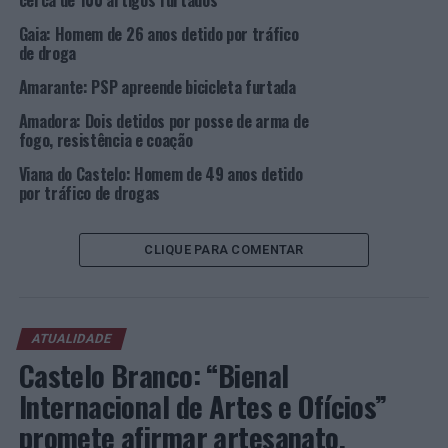
cerca de 100 artigos furtados
PRÓXIMO
Gaia: Homem de 26 anos detido por tráfico
Lisboa: Detido por furto qualificado em estabelecimento
de droga
comercial
Amarante: PSP apreende bicicleta furtada
NÃO PERCA
Porto e Gaia: Duas detenções por tráfico de droga
Amadora: Dois detidos por posse de arma de
fogo, resistência e coação
Viana do Castelo: Homem de 49 anos detido
por tráfico de drogas
CLIQUE PARA COMENTAR
ATUALIDADE
Castelo Branco: “Bienal
Internacional de Artes e Ofícios”
promete afirmar artesanato,