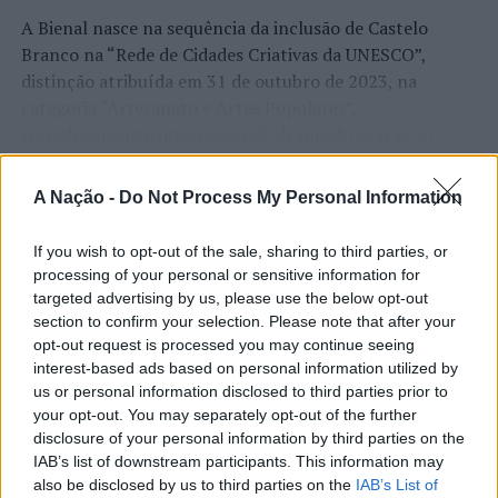
A Bienal nasce na sequência da inclusão de Castelo
Branco na “Rede de Cidades Criativas da UNESCO”,
distinção atribuída em 31 de outubro de 2023, na
categoria “Artesanato e Artes Populares”,
reconhecimento internacional alcançado graças ao
“valor patrimonial, artístico e identitário” do “Bordado
CONTINUAR A LER
de Castelo Branco”, uma das manifestações mais
A Nação -
Do Not Process My Personal Information
emblemáticas da cultura portuguesa e elemento central
da identidade albicastrense.
If you wish to opt-out of the sale, sharing to third parties, or
processing of your personal or sensitive information for
ATUALIDADE
Ao longo de dois dias, especialistas nacionais e
targeted advertising by us, please use the below opt-out
Covilhã: Especialista aponta
internacionais, investigadores, artesãos, representantes
section to confirm your selection. Please note that after your
institucionais, organismos públicos, instituições de
investimento estrangeiro e
opt-out request is processed you may continue seeing
ensino superior e cidades pertencentes à “Rede de
interest-based ads based on personal information utilized by
valorização imobiliária como
us or personal information disclosed to third parties prior to
Cidades Criativas da UNESCO” discutirão políticas
motores do crescimento da Beira
your opt-out. You may separately opt-out of the further
públicas, inovação, empreendedorismo,
disclosure of your personal information by third parties on the
Interior
internacionalização, cooperação entre territórios,
IAB’s list of downstream participants. This information may
preservação dos saberes tradicionais, renovação
also be disclosed by us to third parties on the
IAB’s List of