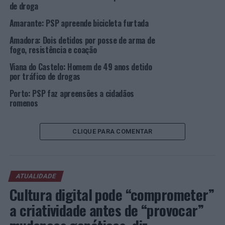
Maia: Detido por injúrias e ameaças sobre polícias
de droga
NÃO PERCA
Amarante: PSP apreende bicicleta furtada
Porto, Matosinhos e Gaia: Quatro novas detenções por
posse e tráfico de droga
Amadora: Dois detidos por posse de arma de
fogo, resistência e coação
Viana do Castelo: Homem de 49 anos detido
por tráfico de drogas
Porto: PSP faz apreensões a cidadãos
romenos
CLIQUE PARA COMENTAR
ATUALIDADE
Cultura digital pode “comprometer”
a criatividade antes de “provocar”