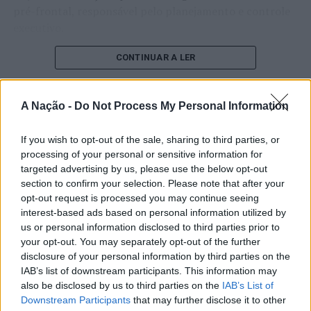
pré-frontal, responsável pelo planejamento e controle
executivo.
O pesquisador afirma que plataformas digitais também
CONTINUAR A LER
estimulam continuamente o sistema de recompensa do
cérebro, favorecendo a fadiga mental, a dificuldade de
A Nação -
Do Not Process My Personal Information
manter a atenção e a procrastinação. Na sua visão,
ATUALIDADE
tarefas inacabadas permanecem ativas na memória e
“Millennium Estoril Open 2026”
If you wish to opt-out of the sale, sharing to third parties, or
aumentam a sensação de sobrecarga, enquanto o stress
processing of your personal or sensitive information for
prolongado pode elevar os níveis de cortisol e
regressou ao circuito ATP com
targeted advertising by us, please use the below opt-out
prejudicar o desempenho cognitivo.
vitória do francês Luca Van Assche
section to confirm your selection. Please note that after your
opt-out request is processed you may continue seeing
Fabiano de Abreu Agrela Rodrigues ressalta que não há
interest-based ads based on personal information utilized by
Publicado
1 dia atrás
on
07/08/2026
evidências de que o ambiente digital provoque mudanças
us or personal information disclosed to third parties prior to
Por
Ígor Lopes
genéticas na espécie humana. A adaptação observada,
your opt-out. You may separately opt-out of the further
afirma, ocorre por meio da neuroplasticidade, processo
disclosure of your personal information by third parties on the
pelo qual os circuitos neurais se reorganizam em
IAB’s list of downstream participants. This information may
also be disclosed by us to third parties on the
IAB’s List of
resposta às experiências.
O “Millennium Estoril Open 2026” decorreu entre os
Downstream Participants
that may further disclose it to other
dias 18 e 26 de julho, no Clube de Ténis do Estoril, em