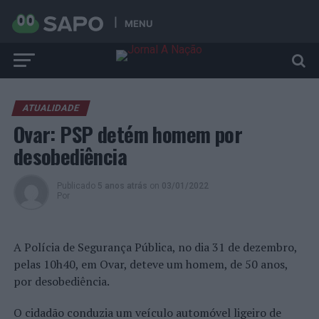
MENU
ATUALIDADE
Ovar: PSP detém homem por
desobediência
Publicado
5 anos atrás
on
03/01/2022
Por
A Polícia de Segurança Pública, no dia 31 de dezembro,
pelas 10h40, em Ovar, deteve um homem, de 50 anos,
por desobediência.
O cidadão conduzia um veículo automóvel ligeiro de