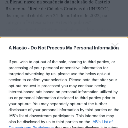
A Bienal nasce na sequência da inclusão de Castelo
Branco na “Rede de Cidades Criativas da UNESCO”,
distinção atribuída em 31 de outubro de 2023, na
categoria “Artesanato e Artes Populares”,
reconhecimento internacional alcançado graças ao
“valor patrimonial, artístico e identitário” do “Bordado
CONTINUAR A LER
de Castelo Branco”, uma das manifestações mais
A Nação -
Do Not Process My Personal Information
emblemáticas da cultura portuguesa e elemento central
da identidade albicastrense.
If you wish to opt-out of the sale, sharing to third parties, or
ATUALIDADE
processing of your personal or sensitive information for
Ao longo de dois dias, especialistas nacionais e
Covilhã: Especialista aponta
targeted advertising by us, please use the below opt-out
internacionais, investigadores, artesãos, representantes
section to confirm your selection. Please note that after your
institucionais, organismos públicos, instituições de
investimento estrangeiro e
opt-out request is processed you may continue seeing
ensino superior e cidades pertencentes à “Rede de
valorização imobiliária como
interest-based ads based on personal information utilized by
Cidades Criativas da UNESCO” discutirão políticas
us or personal information disclosed to third parties prior to
motores do crescimento da Beira
públicas, inovação, empreendedorismo,
your opt-out. You may separately opt-out of the further
Interior
internacionalização, cooperação entre territórios,
disclosure of your personal information by third parties on the
IAB’s list of downstream participants. This information may
preservação dos saberes tradicionais, renovação
also be disclosed by us to third parties on the
IAB’s List of
geracional e o papel das artes e dos ofícios enquanto
Publicado
20 horas atrás
on
06/08/2026
Downstream Participants
that may further disclose it to other