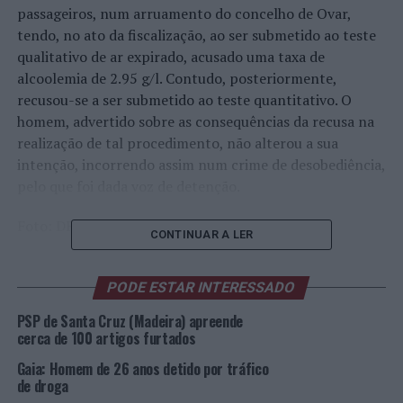
passageiros, num arruamento do concelho de Ovar,
tendo, no ato da fiscalização, ao ser submetido ao teste
qualitativo de ar expirado, acusado uma taxa de
alcoolemia de 2.95 g/l. Contudo, posteriormente,
recusou-se a ser submetido ao teste quantitativo. O
homem, advertido sobre as consequências da recusa na
realização de tal procedimento, não alterou a sua
intenção, incorrendo assim num crime de desobediência,
pelo que foi dada voz de detenção.
Foto: DR.
CONTINUAR A LER
TÓPICOS RELACIONADOS:
CRIMINALIDADE
DESTAQUE
PODE ESTAR INTERESSADO
OVAR
PSP
PSP de Santa Cruz (Madeira) apreende
PRÓXIMO
cerca de 100 artigos furtados
Voleibol: Sub-18 Masculinos ruma a Itália para
qualificação para o Europeu
Gaia: Homem de 26 anos detido por tráfico
de droga
NÃO PERCA