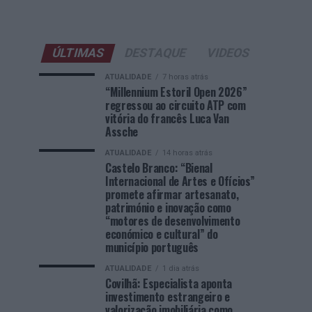
ÚLTIMAS
DESTAQUE
VIDEOS
ATUALIDADE
7 horas atrás
“Millennium Estoril Open 2026”
regressou ao circuito ATP com
vitória do francês Luca Van
Assche
ATUALIDADE
14 horas atrás
Castelo Branco: “Bienal
Internacional de Artes e Ofícios”
promete afirmar artesanato,
património e inovação como
“motores de desenvolvimento
económico e cultural” do
município português
ATUALIDADE
1 dia atrás
Covilhã: Especialista aponta
investimento estrangeiro e
valorização imobiliária como