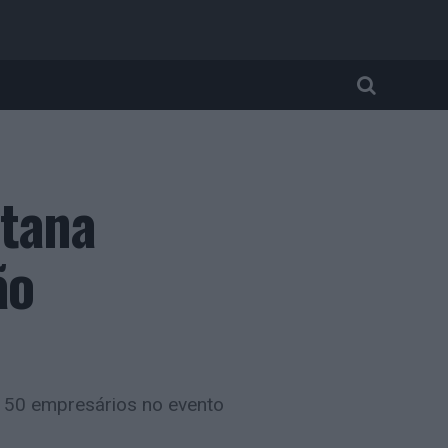
itana
ão
150 empresários no evento