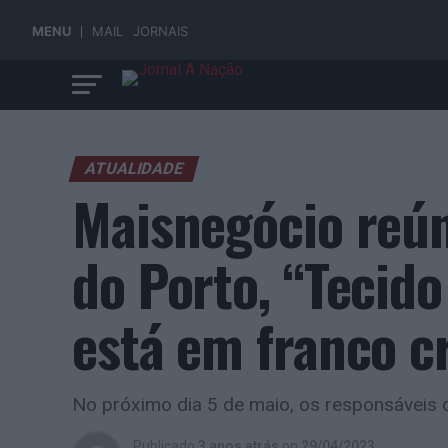
MENU
MAIL
JORNAIS
ATUALIDADE
Maisnegócio reún
do Porto, “Tecido
está em franco c
No próximo dia 5 de maio, os responsáveis
Publicado
3 anos atrás
on
29/04/2023