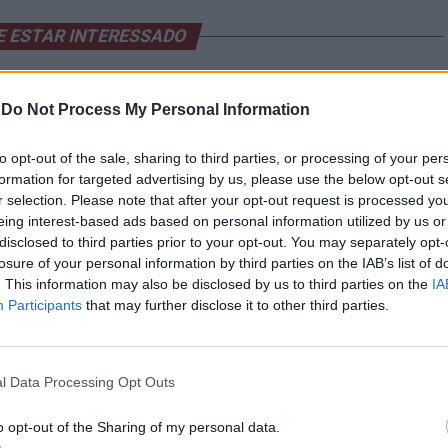
E ESTAR INTERESSADO
 PSP faz apreensões a
Porto: Homem de 38 anos detido
-
Do Not Process My Personal Information
os romenos
por tráfico de estupefaciente
to opt-out of the sale, sharing to third parties, or processing of your per
formation for targeted advertising by us, please use the below opt-out s
r selection. Please note that after your opt-out request is processed y
eing interest-based ads based on personal information utilized by us or
disclosed to third parties prior to your opt-out. You may separately opt-
losure of your personal information by third parties on the IAB’s list of
. This information may also be disclosed by us to third parties on the
IA
Participants
that may further disclose it to other third parties.
do Castelo acolhe etapa do
Porto: Mais quatro detenções por
nato Ibérico de Windsurf
contrafação
l Data Processing Opt Outs
o opt-out of the Sharing of my personal data.