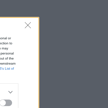
sonal or
ection to
ou may
 personal
out of the
 downstream
B’s List of