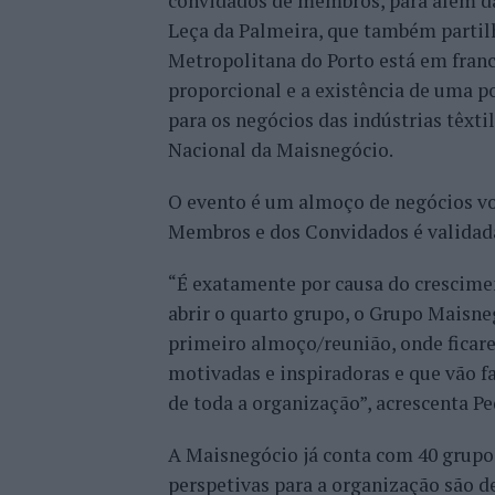
convidados de membros, para além da 
Leça da Palmeira, que também partil
Metropolitana do Porto está em fran
proporcional e a existência de uma p
para os negócios das indústrias têxtil
Nacional da Maisnegócio.
O evento é um almoço de negócios vol
Membros e dos Convidados é validad
“É exatamente por causa do crescime
abrir o quarto grupo, o Grupo Maisneg
primeiro almoço/reunião, onde fica
motivadas e inspiradoras e que vão f
de toda a organização”, acrescenta P
A Maisnegócio já conta com 40 grupos
perspetivas para a organização são de