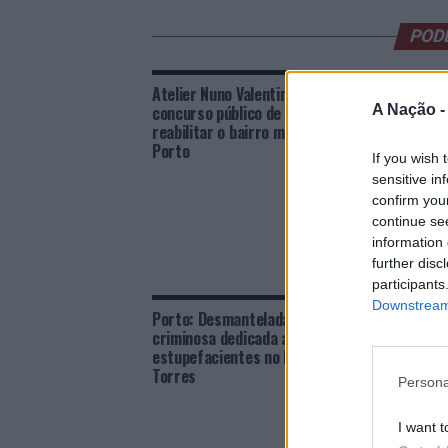
POD
Atelier Nuno Valentim vence
Porto:
A Nação 
concurso público de ideias para
cidadã
reabilitar o bairro mais antigo do
Porto
If you wish 
sensitive in
confirm you
continue se
information 
further disc
participants
Downstream 
Porto: Desmantelada organização
Viana 
criminosa dedicada ao tráfico de
Campeo
estupefacientes no Bairro Pinheiro
Torres
Persona
I want t