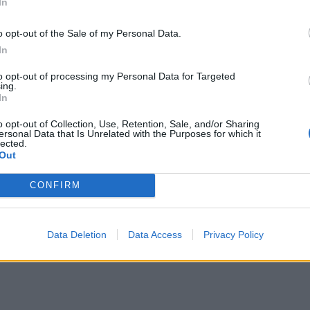
In
o opt-out of the Sale of my Personal Data.
In
to opt-out of processing my Personal Data for Targeted
ing.
CLIQUE PARA COMENTAR
In
o opt-out of Collection, Use, Retention, Sale, and/or Sharing
ersonal Data that Is Unrelated with the Purposes for which it
lected.
Out
CONFIRM
 Open 2026” regressou ao
ória do francês Luca Van
Data Deletion
Data Access
Privacy Policy