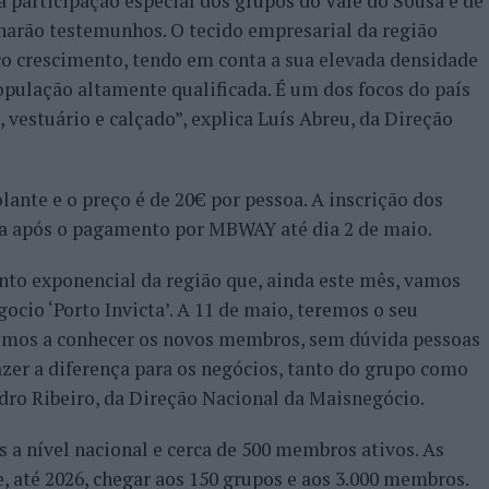
participação especial dos grupos do Vale do Sousa e de
harão testemunhos. O tecido empresarial da região
co crescimento, tendo em conta a sua elevada densidade
opulação altamente qualificada. É um dos focos do país
, vestuário e calçado”, explica Luís Abreu, da Direção
ante e o preço é de 20€ por pessoa. A inscrição dos
a após o pagamento por MBWAY até dia 2 de maio.
nto exponencial da região que, ainda este mês, vamos
ocio ‘Porto Invicta’. A 11 de maio, teremos o seu
remos a conhecer os novos membros, sem dúvida pessoas
azer a diferença para os negócios, tanto do grupo como
edro Ribeiro, da Direção Nacional da Maisnegócio.
 a nível nacional e cerca de 500 membros ativos. As
, até 2026, chegar aos 150 grupos e aos 3.000 membros.