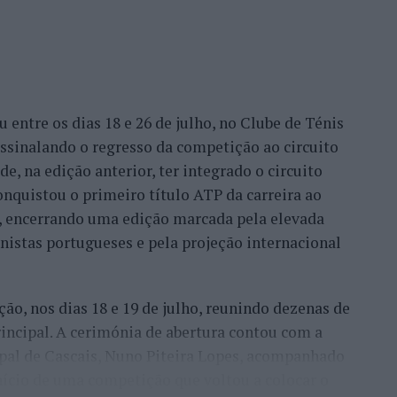
entre os dias 18 e 26 de julho, no Clube de Ténis
 assinalando o regresso da competição ao circuito
e, na edição anterior, ter integrado o circuito
onquistou o primeiro título ATP da carreira ao
l, encerrando uma edição marcada pela elevada
enistas portugueses e pela projeção internacional
ção, nos dias 18 e 19 de julho, reunindo dezenas de
incipal. A cerimónia de abertura contou com a
pal de Cascais, Nuno Piteira Lopes, acompanhado
nício de uma competição que voltou a colocar o