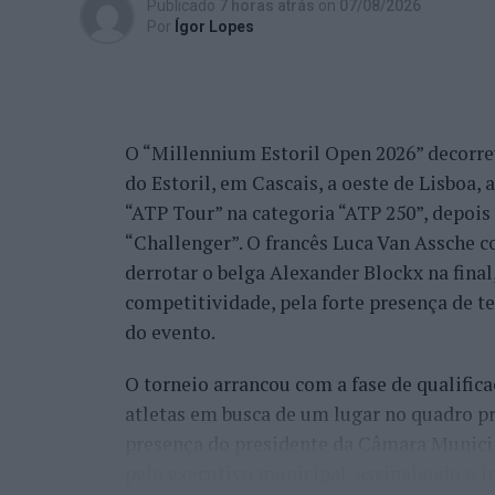
Publicado
7 horas atrás
on
07/08/2026
Por
Ígor Lopes
O “Millennium Estoril Open 2026” decorreu 
do Estoril, em Cascais, a oeste de Lisboa,
“ATP Tour” na categoria “ATP 250”, depois d
“Challenger”. O francês Luca Van Assche c
derrotar o belga Alexander Blockx na fina
competitividade, pela forte presença de t
do evento.
O torneio arrancou com a fase de qualifica
atletas em busca de um lugar no quadro pr
presença do presidente da Câmara Munici
pelo executivo municipal, assinalando o i