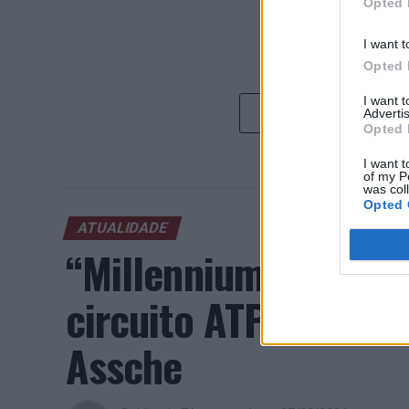
Opted 
I want t
Opted 
I want 
Advertis
Opted 
I want t
of my P
was col
Opted 
ATUALIDADE
“Millennium Estoril
circuito ATP com vit
Assche